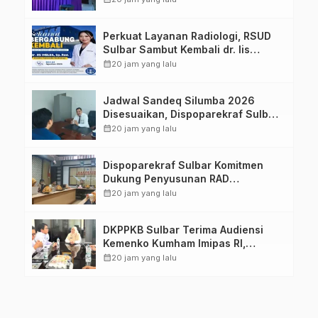
Keluarga dalam Pemenuhan Gizi
Perkuat Layanan Radiologi, RSUD
Sulbar Sambut Kembali dr. Iis
Imelda, Sp.Rad
calendar_month
20 jam yang lalu
Jadwal Sandeq Silumba 2026
Disesuaikan, Dispoparekraf Sulbar
Pastikan Persiapan Tetap
calendar_month
20 jam yang lalu
Dimatangkan
Dispoparekraf Sulbar Komitmen
Dukung Penyusunan RAD
TPB/SDGs Sulawesi Barat
calendar_month
20 jam yang lalu
DKPPKB Sulbar Terima Audiensi
Kemenko Kumham Imipas RI,
Perkuat Pelayanan Kesehatan bagi
calendar_month
20 jam yang lalu
Kelompok Rentan