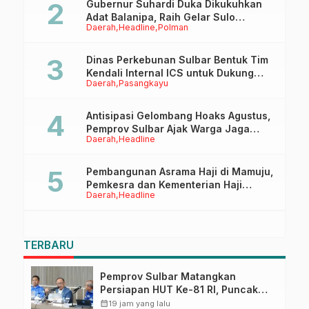
Gubernur Suhardi Duka Dikukuhkan
Adat Balanipa, Raih Gelar Sulo
Daerah
Headline
Polman
Tappidena
Dinas Perkebunan Sulbar Bentuk Tim
Kendali Internal ICS untuk Dukung
Daerah
Pasangkayu
Sertifikasi ISPO Pekebun di
Pasangkayu
Antisipasi Gelombang Hoaks Agustus,
Pemprov Sulbar Ajak Warga Jaga
Daerah
Headline
Ruang Digital
Pembangunan Asrama Haji di Mamuju,
Pemkesra dan Kementerian Haji
Daerah
Headline
Sulbar Tinjau Lokasi
TERBARU
Pemprov Sulbar Matangkan
Persiapan HUT Ke-81 RI, Puncak
Upacara di Lapangan Ahmad
calendar_month
19 jam yang lalu