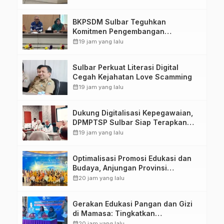
Kirang
BKPSDM Sulbar Teguhkan
Komitmen Pengembangan
Kompetensi ASN melalui
calendar_month
19 jam yang lalu
Penandatanganan Perjanjian
Tugas Belajar 2026
Sulbar Perkuat Literasi Digital
Cegah Kejahatan Love Scamming
calendar_month
19 jam yang lalu
Dukung Digitalisasi Kepegawaian,
DPMPTSP Sulbar Siap Terapkan
Aplikasi FLEKSI ASN
calendar_month
19 jam yang lalu
Optimalisasi Promosi Edukasi dan
Budaya, Anjungan Provinsi
Sulawesi Barat Perkuat Kolaborasi
calendar_month
20 jam yang lalu
Strategis Bersama Sky World TMII
Gerakan Edukasi Pangan dan Gizi
di Mamasa: Tingkatkan
Pengetahuan dan Keterampilan
calendar_month
20 jam yang lalu