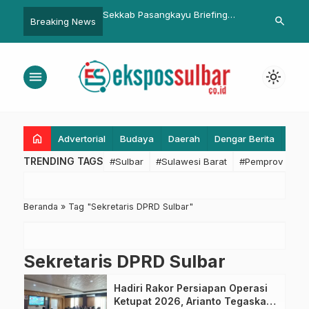
uk 10 Besar Inflasi
Sekkab Pasangkayu Briefing
Sekda Setiaw
search
Breaking News
Gubernur SDK: Ini
Pejabat Asisten Baru.
Squash Mam
a Beli Meningkat
untuk Jabar 
menu
light_mode
home
Advertorial
Budaya
Daerah
Dengar Berita
Eko
TRENDING TAGS
#Sulbar
#Sulawesi Barat
#Pemprov Sulba
Beranda
»
Tag "Sekretaris DPRD Sulbar"
Sekretaris DPRD Sulbar
Hadiri Rakor Persiapan Operasi
Ketupat 2026, Arianto Tegaskan