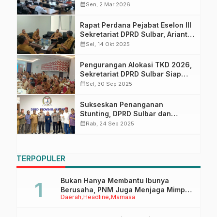
Dukung Penuh Kesiapan
calendar_month
Sen, 2 Mar 2026
Pengamanan Mudik 2026
Rapat Perdana Pejabat Eselon III
Sekretariat DPRD Sulbar, Arianto
Harap Sinergitas Lebih
calendar_month
Sel, 14 Okt 2025
Ditingkatkan
Pengurangan Alokasi TKD 2026,
Sekretariat DPRD Sulbar Siap
Lakukan Penyesuaian Program
calendar_month
Sel, 30 Sep 2025
Sukseskan Penanganan
Stunting, DPRD Sulbar dan
Biddokkes Polda Bahas Program
calendar_month
Rab, 24 Sep 2025
Pemberdayaan Masyarakat
TERPOPULER
Bukan Hanya Membantu Ibunya
Berusaha, PNM Juga Menjaga Mimpi
Daerah
Headline
Mamasa
Anaknya Untuk Menggapai Cita-Cita