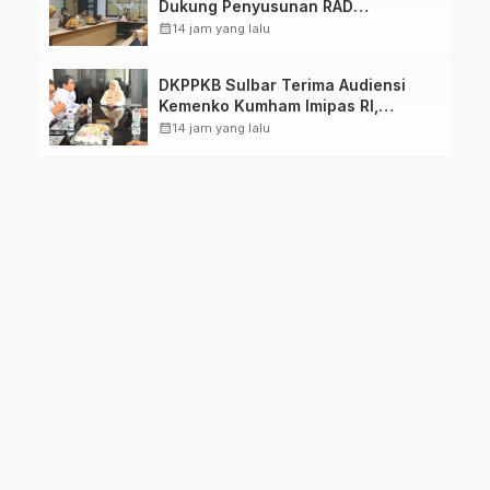
Dukung Penyusunan RAD
TPB/SDGs Sulawesi Barat
calendar_month
14 jam yang lalu
DKPPKB Sulbar Terima Audiensi
Kemenko Kumham Imipas RI,
Perkuat Pelayanan Kesehatan bagi
calendar_month
14 jam yang lalu
Kelompok Rentan