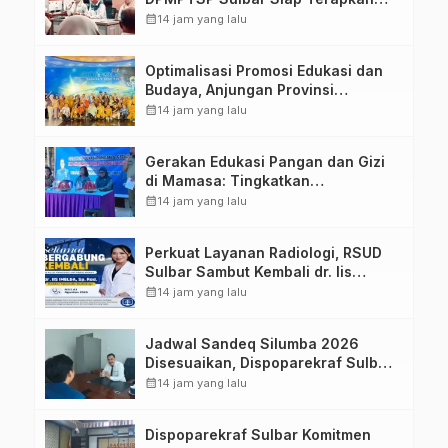
Aplikasi FLEKSI ASN
calendar_month
14 jam yang lalu
Optimalisasi Promosi Edukasi dan
Budaya, Anjungan Provinsi
Sulawesi Barat Perkuat Kolaborasi
calendar_month
14 jam yang lalu
Strategis Bersama Sky World TMII
Gerakan Edukasi Pangan dan Gizi
di Mamasa: Tingkatkan
Pengetahuan dan Keterampilan
calendar_month
14 jam yang lalu
Keluarga dalam Pemenuhan Gizi
Perkuat Layanan Radiologi, RSUD
Sulbar Sambut Kembali dr. Iis
Imelda, Sp.Rad
calendar_month
14 jam yang lalu
Jadwal Sandeq Silumba 2026
Disesuaikan, Dispoparekraf Sulbar
Pastikan Persiapan Tetap
calendar_month
14 jam yang lalu
Dimatangkan
Dispoparekraf Sulbar Komitmen