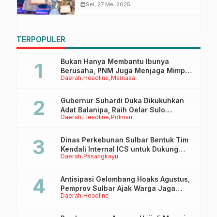
Terima Penghargaan dari
calendar_month
Sel, 27 Mei 2025
Kemendikdasmen RI
TERPOPULER
Bukan Hanya Membantu Ibunya
Berusaha, PNM Juga Menjaga Mimpi
Daerah
Headline
Mamasa
Anaknya Untuk Menggapai Cita-Cita
Gubernur Suhardi Duka Dikukuhkan
Adat Balanipa, Raih Gelar Sulo
Daerah
Headline
Polman
Tappidena
Dinas Perkebunan Sulbar Bentuk Tim
Kendali Internal ICS untuk Dukung
Daerah
Pasangkayu
Sertifikasi ISPO Pekebun di
Pasangkayu
Antisipasi Gelombang Hoaks Agustus,
Pemprov Sulbar Ajak Warga Jaga
Daerah
Headline
Ruang Digital