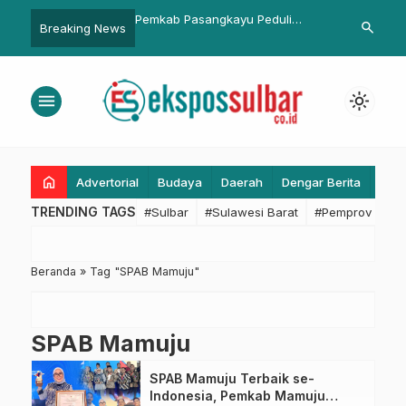
Ridwan Kamil Minta
Pemkab Pasangkayu Peduli
Pemkesra Su
search
Breaking News
a Siapkan SMK untuk
Penderita Kanker di Sarjo
Hasil Reviu 
ebana
2025 oleh In
menu
light_mode
home
Advertorial
Budaya
Daerah
Dengar Berita
Eko
TRENDING TAGS
#Sulbar
#Sulawesi Barat
#Pemprov Sulba
Beranda
»
Tag "SPAB Mamuju"
SPAB Mamuju
SPAB Mamuju Terbaik se-
Indonesia, Pemkab Mamuju