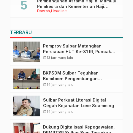
Pembangunan Asrama Haji di Mamuju,
Pemkesra dan Kementerian Haji
Daerah
Headline
Sulbar Tinjau Lokasi
TERBARU
Pemprov Sulbar Matangkan
Persiapan HUT Ke-81 RI, Puncak
Upacara di Lapangan Ahmad
calendar_month
13 jam yang lalu
Kirang
BKPSDM Sulbar Teguhkan
Komitmen Pengembangan
Kompetensi ASN melalui
calendar_month
14 jam yang lalu
Penandatanganan Perjanjian
Tugas Belajar 2026
Sulbar Perkuat Literasi Digital
Cegah Kejahatan Love Scamming
calendar_month
14 jam yang lalu
Dukung Digitalisasi Kepegawaian,
DPMPTSP Sulbar Siap Terapkan