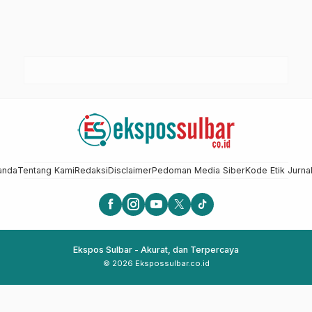
anda
Tentang Kami
Redaksi
Disclaimer
Pedoman Media Siber
Kode Etik Jurnal
Ekspos Sulbar - Akurat, dan Terpercaya
© 2026 Ekspossulbar.co.id