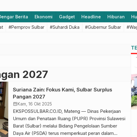
Dengar Berita
Ekonomi
Gadget
Headline
Hiburan
H
at
#Pemprov Sulbar
#Suhardi Duka
#Gubernur Sulbar
#Wag
T
ngan 2027
Suriana Zain: Fokus Kami, Sulbar Surplus
Pangan 2027
calendar_month
Kam, 16 Okt 2025
EKSPOSSULBAR.CO.ID, Mateng — Dinas Pekerjaan
Umum dan Penataan Ruang (PUPR) Provinsi Sulawesi
Barat (Sulbar) melalui Bidang Pengelolaan Sumber
Daya Air (PSDA) terus memperkuat peran dalam