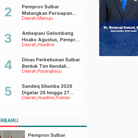
Pemprov Sulbar
Matangkan Persiapan
Daerah
Mamuju
HUT Ke-81 RI, Puncak
Upacara di Lapangan
Ahmad Kirang
Antisipasi Gelombang
Hoaks Agustus, Pemprov
Daerah
Headline
Sulbar Ajak Warga Jaga
Ruang Digital
Dinas Perkebunan Sulbar
Bentuk Tim Kendali
Daerah
Pasangkayu
Internal ICS untuk Dukung
Sertifikasi ISPO Pekebun
di Pasangkayu
Sandeq Silumba 2026
Digelar 26 hingga 27
Daerah
Headline
Polman
September, Rangkaian
HUT Sulbar
ERBARU
Pemprov Sulbar