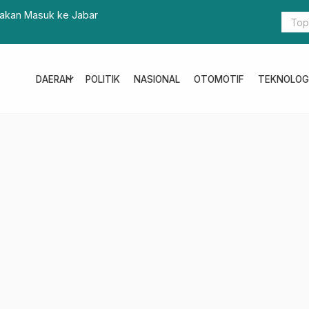
rakan Masuk ke Jabar
Sulbar Kiri
Tournament
expand_more
DAERAH
POLITIK
NASIONAL
OTOMOTIF
TEKNOLOG