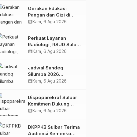
Kolaborasi Strategis
Gerakan Edukasi
Bersama Sky World
Pangan dan Gizi di
TMII
Mamasa: Tingkatkan
calendar_month
Kam, 6 Agu 2026
Pengetahuan dan
Keterampilan Keluarga
Perkuat Layanan
dalam Pemenuhan Gizi
Radiologi, RSUD Sulbar
Sambut Kembali dr. Iis
calendar_month
Kam, 6 Agu 2026
Imelda, Sp.Rad
Jadwal Sandeq
Silumba 2026
Disesuaikan,
calendar_month
Kam, 6 Agu 2026
Dispoparekraf Sulbar
Pastikan Persiapan
Dispoparekraf Sulbar
Tetap Dimatangkan
Komitmen Dukung
Penyusunan RAD
calendar_month
Kam, 6 Agu 2026
TPB/SDGs Sulawesi
Barat
DKPPKB Sulbar Terima
Audiensi Kemenko