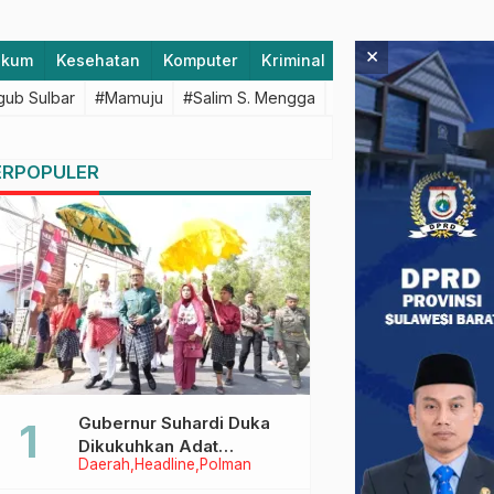
×
ukum
Kesehatan
Komputer
Kriminal
Lifestyle
Majen
ub Sulbar
#Mamuju
#Salim S. Mengga
#featured
#Polda S
ERPOPULER
Gubernur Suhardi Duka
Dikukuhkan Adat
Daerah
Headline
Polman
Balanipa, Raih Gelar Sulo
Tappidena