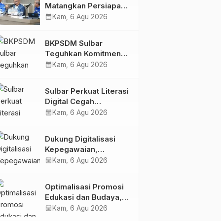
Matangkan Persiapan
HUT Ke-81 RI, Puncak
calendar_month
Kam, 6 Agu 2026
Upacara di Lapangan
Ahmad Kirang
BKPSDM Sulbar
Teguhkan Komitmen
Pengembangan
calendar_month
Kam, 6 Agu 2026
Kompetensi ASN
melalui
Sulbar Perkuat Literasi
Penandatanganan
Digital Cegah
Perjanjian Tugas
Kejahatan Love
calendar_month
Kam, 6 Agu 2026
Belajar 2026
Scamming
Dukung Digitalisasi
Kepegawaian,
DPMPTSP Sulbar Siap
calendar_month
Kam, 6 Agu 2026
Terapkan Aplikasi
FLEKSI ASN
Optimalisasi Promosi
Edukasi dan Budaya,
Anjungan Provinsi
calendar_month
Kam, 6 Agu 2026
Sulawesi Barat Perkuat