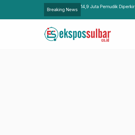
Atur Arus Kendaraan di Lingkungan
14,9 Juta Pemudik Diperki
Breaking News