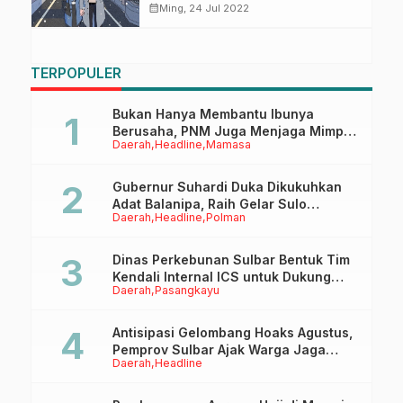
Zodiak
calendar_month
Ming, 24 Jul 2022
TERPOPULER
Bukan Hanya Membantu Ibunya
Berusaha, PNM Juga Menjaga Mimpi
Daerah
Headline
Mamasa
Anaknya Untuk Menggapai Cita-Cita
Gubernur Suhardi Duka Dikukuhkan
Adat Balanipa, Raih Gelar Sulo
Daerah
Headline
Polman
Tappidena
Dinas Perkebunan Sulbar Bentuk Tim
Kendali Internal ICS untuk Dukung
Daerah
Pasangkayu
Sertifikasi ISPO Pekebun di
Pasangkayu
Antisipasi Gelombang Hoaks Agustus,
Pemprov Sulbar Ajak Warga Jaga
Daerah
Headline
Ruang Digital