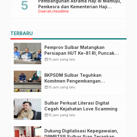
Pembangunan Asrama Haji di Mamuju,
Pemkesra dan Kementerian Haji
Daerah
Headline
Sulbar Tinjau Lokasi
TERBARU
Pemprov Sulbar Matangkan
Persiapan HUT Ke-81 RI, Puncak
Upacara di Lapangan Ahmad
calendar_month
15 jam yang lalu
Kirang
BKPSDM Sulbar Teguhkan
Komitmen Pengembangan
Kompetensi ASN melalui
calendar_month
15 jam yang lalu
Penandatanganan Perjanjian
Tugas Belajar 2026
Sulbar Perkuat Literasi Digital
Cegah Kejahatan Love Scamming
calendar_month
15 jam yang lalu
Dukung Digitalisasi Kepegawaian,
DPMPTSP Sulbar Siap Terapkan