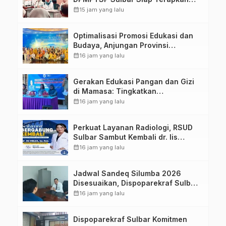
Aplikasi FLEKSI ASN
calendar_month
15 jam yang lalu
Optimalisasi Promosi Edukasi dan
Budaya, Anjungan Provinsi
Sulawesi Barat Perkuat Kolaborasi
calendar_month
16 jam yang lalu
Strategis Bersama Sky World TMII
Gerakan Edukasi Pangan dan Gizi
di Mamasa: Tingkatkan
Pengetahuan dan Keterampilan
calendar_month
16 jam yang lalu
Keluarga dalam Pemenuhan Gizi
Perkuat Layanan Radiologi, RSUD
Sulbar Sambut Kembali dr. Iis
Imelda, Sp.Rad
calendar_month
16 jam yang lalu
Jadwal Sandeq Silumba 2026
Disesuaikan, Dispoparekraf Sulbar
Pastikan Persiapan Tetap
calendar_month
16 jam yang lalu
Dimatangkan
Dispoparekraf Sulbar Komitmen