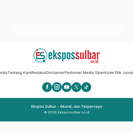
anda
Tentang Kami
Redaksi
Disclaimer
Pedoman Media Siber
Kode Etik Jurnal
Ekspos Sulbar - Akurat, dan Terpercaya
© 2026 Ekspossulbar.co.id