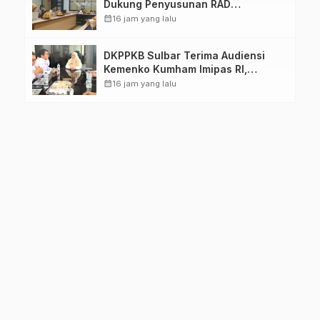
Dukung Penyusunan RAD
TPB/SDGs Sulawesi Barat
calendar_month
16 jam yang lalu
DKPPKB Sulbar Terima Audiensi
Kemenko Kumham Imipas RI,
Perkuat Pelayanan Kesehatan bagi
calendar_month
16 jam yang lalu
Kelompok Rentan