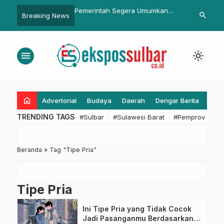
gkatkan Outlook
Pemerintah Segera Umumkan
Kominfo Sul
search
Breaking News
 Menjadi BBB+
HPP Gabah Terbaru
KOMDIGI Mak
Digital Ente
dengan Sent
menu
light_mode
home
Advertorial
Budaya
Daerah
Dengar Berita
Eko
TRENDING TAGS
#Sulbar
#Sulawesi Barat
#Pemprov Sulba
Beranda
»
Tag "Tipe Pria"
Tipe Pria
Ini Tipe Pria yang Tidak Cocok
Jadi Pasanganmu Berdasarkan