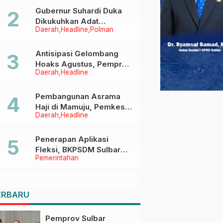
Menggapai Cita-Cita
Gubernur Suhardi Duka
Dikukuhkan Adat
Daerah
Headline
Polman
Balanipa, Raih Gelar Sulo
Tappidena
Antisipasi Gelombang
Hoaks Agustus, Pemprov
Daerah
Headline
Sulbar Ajak Warga Jaga
Ruang Digital
Pembangunan Asrama
Haji di Mamuju, Pemkesra
Daerah
Headline
dan Kementerian Haji
Sulbar Tinjau Lokasi
Penerapan Aplikasi
Fleksi, BKPSDM Sulbar
Pemerintahan
Dorong Transformasi
Digital Sistem Kehadiran
ASN
ERBARU
Pemprov Sulbar