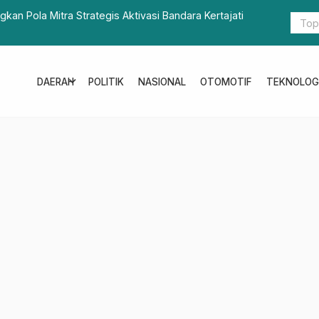
n Pola Mitra Strategis Aktivasi Bandara Kertajati
Gubernur S
expand_more
DAERAH
POLITIK
NASIONAL
OTOMOTIF
TEKNOLOG