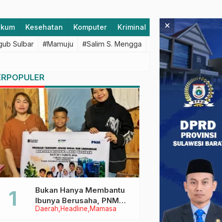
×
ukum
Kesehatan
Komputer
Kriminal
Lifestyle
Majen
ub Sulbar
#Mamuju
#Salim S. Mengga
#featured
#Polda S
ERPOPULER
Bukan Hanya Membantu
Ibunya Berusaha, PNM
Daerah
Headline
Mamasa
Juga Menjaga Mimpi
Anaknya Untuk