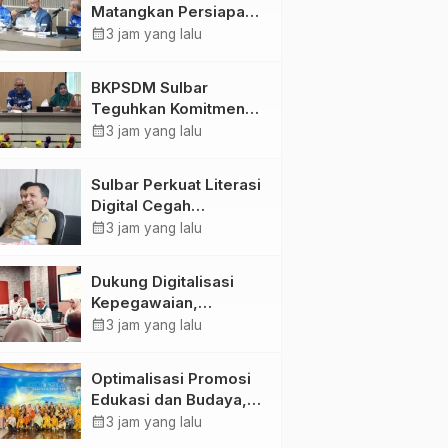
Matangkan Persiapan
HUT Ke-81 RI, Puncak
calendar_month
3 jam yang lalu
Upacara di Lapangan
Ahmad Kirang
BKPSDM Sulbar
Teguhkan Komitmen
Pengembangan
calendar_month
3 jam yang lalu
Kompetensi ASN
melalui
Sulbar Perkuat Literasi
Penandatanganan
Digital Cegah
Perjanjian Tugas
Kejahatan Love
calendar_month
3 jam yang lalu
Belajar 2026
Scamming
Dukung Digitalisasi
Kepegawaian,
DPMPTSP Sulbar Siap
calendar_month
3 jam yang lalu
Terapkan Aplikasi
FLEKSI ASN
Optimalisasi Promosi
Edukasi dan Budaya,
Anjungan Provinsi
calendar_month
3 jam yang lalu
Sulawesi Barat Perkuat