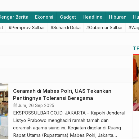
Dengar Berita
Ekonomi
Gadget
Headline
Hiburan
H
at
#Pemprov Sulbar
#Suhardi Duka
#Gubernur Sulbar
#Wag
T
Ceramah di Mabes Polri, UAS Tekankan
Pentingnya Toleransi Beragama
calendar_month
Jum, 26 Sep 2025
EKSPOSSULBAR.CO.ID, JAKARTA – Kapolri Jenderal
Listyo Prabowo menghadiri ramah tamah dan
ceramah agama siang ini. Kegiatan digelar di Ruang
Rapat Utama (Rupattama) Mabes Polri, Jakarta