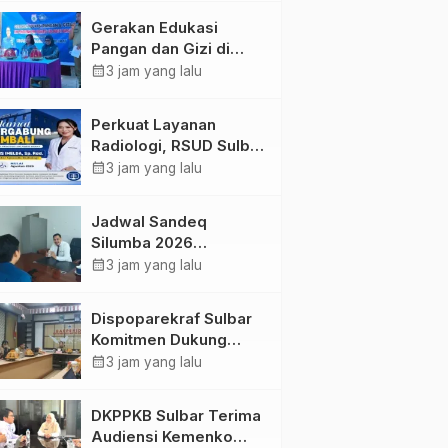
Kolaborasi Strategis
Gerakan Edukasi
Bersama Sky World
Pangan dan Gizi di
TMII
Mamasa: Tingkatkan
calendar_month
3 jam yang lalu
Pengetahuan dan
Keterampilan Keluarga
Perkuat Layanan
dalam Pemenuhan Gizi
Radiologi, RSUD Sulbar
Sambut Kembali dr. Iis
calendar_month
3 jam yang lalu
Imelda, Sp.Rad
Jadwal Sandeq
Silumba 2026
Disesuaikan,
calendar_month
3 jam yang lalu
Dispoparekraf Sulbar
Pastikan Persiapan
Dispoparekraf Sulbar
Tetap Dimatangkan
Komitmen Dukung
Penyusunan RAD
calendar_month
3 jam yang lalu
TPB/SDGs Sulawesi
Barat
DKPPKB Sulbar Terima
Audiensi Kemenko