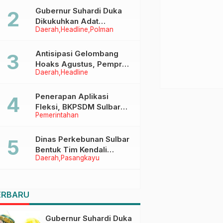
Menggapai Cita-Cita
Gubernur Suhardi Duka
Dikukuhkan Adat
Daerah
Headline
Polman
Balanipa, Raih Gelar Sulo
Tappidena
Antisipasi Gelombang
Hoaks Agustus, Pemprov
Daerah
Headline
Sulbar Ajak Warga Jaga
Ruang Digital
Penerapan Aplikasi
Fleksi, BKPSDM Sulbar
Pemerintahan
Dorong Transformasi
Digital Sistem Kehadiran
ASN
Dinas Perkebunan Sulbar
Bentuk Tim Kendali
Daerah
Pasangkayu
Internal ICS untuk Dukung
Sertifikasi ISPO Pekebun
di Pasangkayu
ERBARU
Gubernur Suhardi Duka