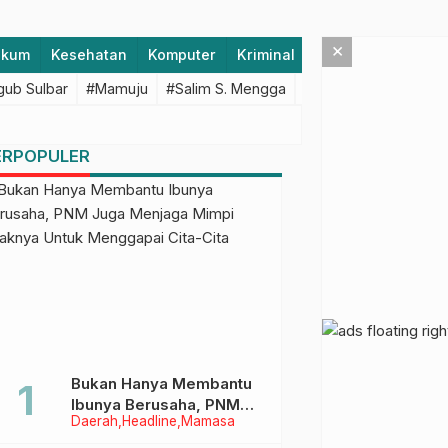
×
ukum
Kesehatan
Komputer
Kriminal
Lifestyle
Majen
ub Sulbar
#Mamuju
#Salim S. Mengga
#featured
#Polda S
ERPOPULER
Bukan Hanya Membantu
Ibunya Berusaha, PNM
Daerah
Headline
Mamasa
Juga Menjaga Mimpi
Anaknya Untuk