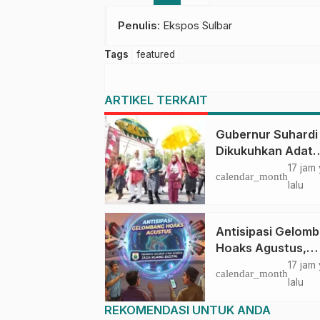
Penulis
: Ekspos Sulbar
Tags
featured
ARTIKEL TERKAIT
Gubernur Suhardi
Dikukuhkan Adat
Balanipa, Raih Gel
17 jam
calendar_month
Sulo Tappidena
lalu
Antisipasi Gelom
Hoaks Agustus,
Pemprov Sulbar A
17 jam
calendar_month
Warga Jaga Ruan
lalu
Digital
REKOMENDASI UNTUK ANDA