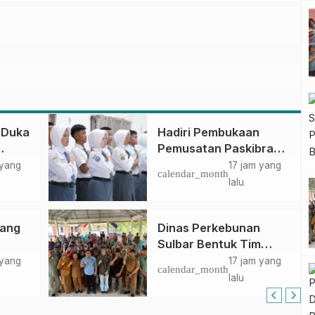
 Duka
Hadiri Pembukaan
Pemusatan Paskibraka
ar
Provinsi, Murdanil: Ini
 yang
17 jam yang
calendar_month
Membentuk Karakter
lalu
Hingga Kedisiplinannya
bang
Dinas Perkebunan
Sulbar Bentuk Tim
jak
Kendali Internal ICS
 yang
17 jam yang
calendar_month
g
untuk Dukung
lalu
Sertifikasi ISPO
Pekebun di