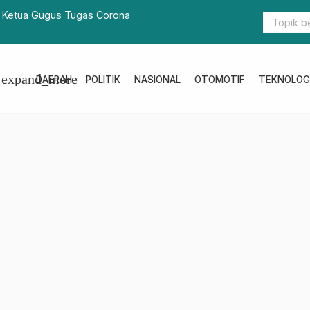
ti Manfaat Program SDK-JSM, Bantuan Jaringan
Ribuan War
expand_more
DAERAH
POLITIK
NASIONAL
OTOMOTIF
TEKNOLOG