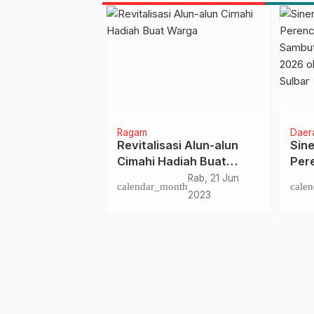
ional
Ragam
Daera
Jokowi Cek
Revitalisasi Alun-alun
Sine
 Ketersediaan
Cimahi Hadiah Buat
Pere
gan di Pasar
Warga
Sulb
Kam, 13 Apr
Rab, 21 Jun
nth
calendar_month
calen
Peng
2023
2023
Perw