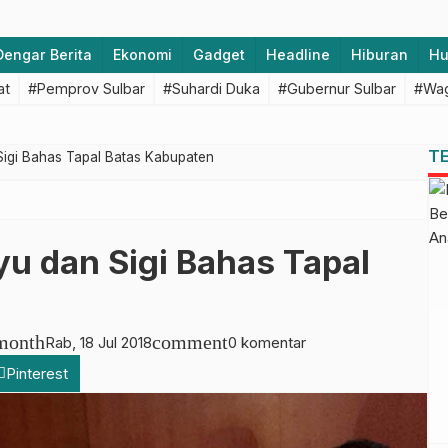
Dengar Berita
Ekonomi
Gadget
Headline
Hiburan
H
at
#Pemprov Sulbar
#Suhardi Duka
#Gubernur Sulbar
#Wag
T
igi Bahas Tapal Batas Kabupaten
 dan Sigi Bahas Tapal
month
comment
Rab, 18 Jul 2018
0 komentar
Pinterest