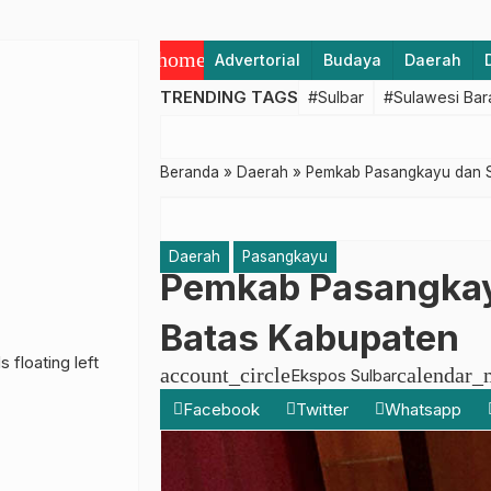
home
Advertorial
Budaya
Daerah
TRENDING TAGS
#Sulbar
#Sulawesi Bar
Beranda
»
Daerah
»
Pemkab Pasangkayu dan S
Daerah
Pasangkayu
Pemkab Pasangkayu
Batas Kabupaten
account_circle
calendar_
Ekspos Sulbar
Facebook
Twitter
Whatsapp