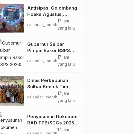
Antisipasi Gelombang
Hoaks Agustus,
Pemprov Sulbar Ajak
17 jam
calendar_month
Warga Jaga Ruang
yang lalu
Digital
Gubernur Sulbar
Pimpin Rakor BSPS
2026: Mamuju dan
17 jam
calendar_month
Pasangkayu Masih Nol
yang lalu
Realisasi dari Kuota
5.250 Unit
Dinas Perkebunan
Sulbar Bentuk Tim
Kendali Internal ICS
17 jam
calendar_month
untuk Dukung
yang lalu
Sertifikasi ISPO
Pekebun di
Penyusunan Dokumen
Pasangkayu
RAD TPB/SDGs 2025–
2029 Perkuat Arah
17 jam
calendar_month