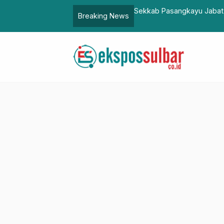
Tugas Corona
Warga Mamasa Mulai Nikma
Breaking News
Internet Disalurkan