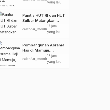
Pembangunan
yang lalu
Berkelanjutan Sulawesi
Barat
Panitia HUT RI dan HUT
Sulbar Matangkan
Persiapan, Berbagai
17 jam
calendar_month
Lomba Akan
yang lalu
Dilaksanakan Pemprov
Sulbar
Pembangunan Asrama
Daerah
Mamuju
Pemerintahan
Haji di Mamuju,
Kepala Kesbangpol
Bapperida Sulbar Doron
Pemkesra dan
17 jam
Sulbar Tekankan Disiplin
RPJMD Mamuju Tengah
calendar_month
Kementerian Haji
yang lalu
ASN dan Penguatan
Fokus pada Program
Jum, 2 Jan
Kam, 24 Jul
Sulbar Tinjau Lokasi
calendar_month
calendar_month
Tupoksi di Tahun 2026
Unggulan Daerah
2026
2025