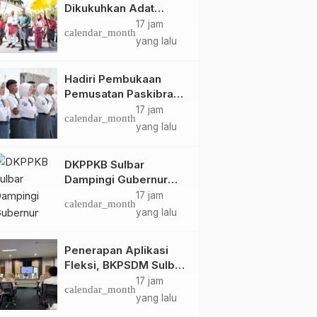
Dikukuhkan Adat
Balanipa, Raih Gelar
17 jam
calendar_month
Sulo Tappidena
yang lalu
Hadiri Pembukaan
Pemusatan Paskibraka
Provinsi, Murdanil: Ini
17 jam
calendar_month
Membentuk Karakter
yang lalu
Hingga Kedisiplinannya
DKPPKB Sulbar
Dampingi Gubernur
Terima Audiensi
17 jam
calendar_month
Kepala Rumah Sakit
yang lalu
TK. III Punggawa
Malolo
Penerapan Aplikasi
Fleksi, BKPSDM Sulbar
Dorong Transformasi
17 jam
calendar_month
Digital Sistem
yang lalu
Kehadiran ASN