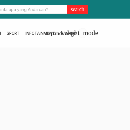
ga Mamuju Laksanakan Salat Id di Anjungan
search
light_mode
expand_more
I
SPORT
INFOTAINMENT
RAGAM