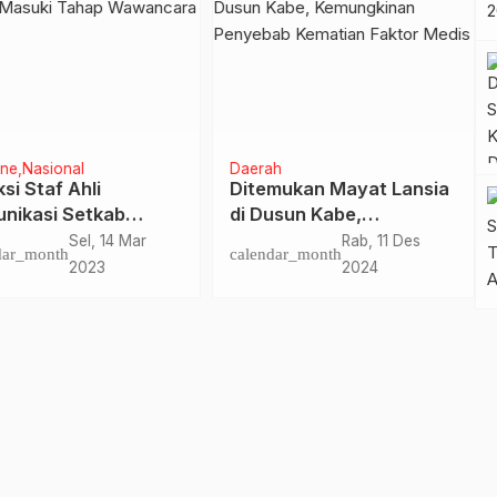
ine
Pendidikan
Polman
rnur Sulbar: Lulusan
Anggota DPRD Sulbar
s Siap Kerja, Kuasai
Dapil Polman Hadiri
sa Asing Biar Bisa
Acara Urun Rembuk
Kam, 4 Jun
Rab, 19 Feb
dar_month
calendar_month
nternational
Percepatan
2026
2025
Pembentukan Kabupaten
Balanipa