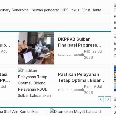
lmonary Syndrome
hewan pengerat
HPS
tikus
Virus Hanta
DKPPKB Sulbar
ulbar
Finalisasi Progress
 Iis
Implementasi
 Agu
Rab, 22 Jul
calendar_month
GARATTA TBC Menuju
2026
Seminar Nasional di
Pusjar SKMP LAN
tasi
Pastikan Pelayanan
Makassar
PPKB
Tetap Optimal, Bidang
Pelayanan RSUD
 Jul
Kam, 9 Jul
calendar_month
Sulbar Laksanakan
2026
Supervisi ke Unit
i
Pelayanan
s