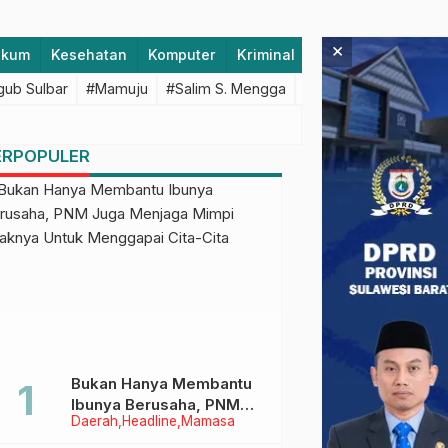
×
ukum
Kesehatan
Komputer
Kriminal
Lifestyle
Majen
ub Sulbar
#Mamuju
#Salim S. Mengga
#featured
#Polda S
ERPOPULER
Bukan Hanya Membantu
Ibunya Berusaha, PNM
Daerah
Headline
Mamasa
Juga Menjaga Mimpi
Anaknya Untuk