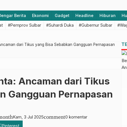
Dengar Berita
Ekonomi
Gadget
Headline
Hiburan
H
at
#Pemprov Sulbar
#Suhardi Duka
#Gubernur Sulbar
#Wag
T
 Ancaman dari Tikus yang Bisa Sebabkan Gangguan Pernapasan
ta: Ancaman dari Tikus
an Gangguan Pernapasan
month
comment
Kam, 3 Jul 2025
0 komentar
Pinterest