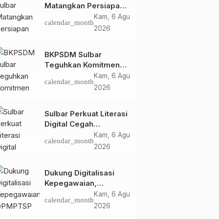
Matangkan Persiapan
HUT Ke-81 RI, Puncak
Kam, 6 Agu
calendar_month
Upacara di Lapangan
2026
Ahmad Kirang
BKPSDM Sulbar
Teguhkan Komitmen
Pengembangan
Kam, 6 Agu
calendar_month
Kompetensi ASN
2026
melalui
Penandatanganan
Sulbar Perkuat Literasi
Perjanjian Tugas
Digital Cegah
Belajar 2026
Kejahatan Love
Kam, 6 Agu
calendar_month
Scamming
2026
Dukung Digitalisasi
Kepegawaian,
DPMPTSP Sulbar Siap
Kam, 6 Agu
calendar_month
Terapkan Aplikasi
2026
FLEKSI ASN