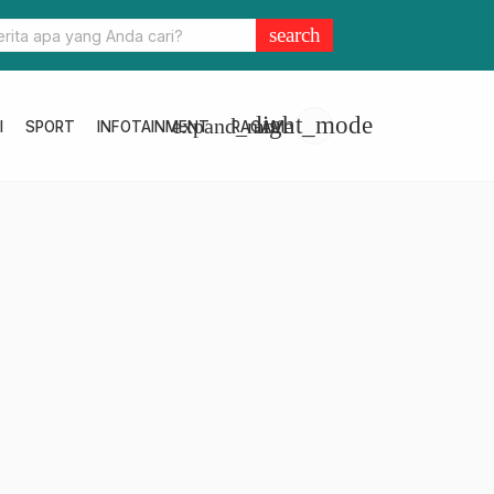
r Gelar Rakor Reset Ulang Kompetensi Pelayanan
search
light_mode
expand_more
I
SPORT
INFOTAINMENT
RAGAM