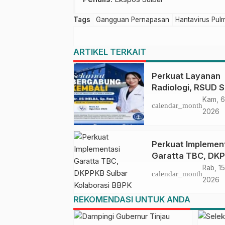
Tags
Gangguan Pernapasan
Hantavirus Pu
ARTIKEL TERKAIT
Perkuat Layanan
Radiologi, RSUD S
Sambut Kembali dr.
Kam, 6
calendar_month
Imelda, Sp.Rad
2026
Perkuat Implemen
Garatta TBC, DK
Sulbar Kolaborasi
Rab, 15
calendar_month
BBPK Makassar
2026
Selenggarakan
REKOMENDASI UNTUK ANDA
Pelatihan TBC bag
SDMK Puskesma