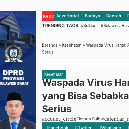
home
Advertorial
Budaya
Daerah
TRENDING TAGS
#Sulbar
#Sulawesi Bar
Beranda
»
Kesehatan
»
Waspada Virus Hanta:
Serius
Kesehatan
Waspada Virus Han
yang Bisa Sebabk
Serius
account_circle
calendar_
Ekspos Sulbar
Facebook
Twitter
Whatsapp