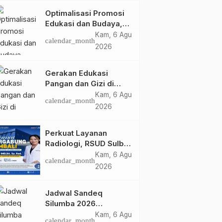
Optimalisasi Promosi
Edukasi dan Budaya,
Anjungan Provinsi
Kam, 6 Agu
calendar_month
Sulawesi Barat Perkuat
2026
Kolaborasi Strategis
Bersama Sky World
Gerakan Edukasi
TMII
Pangan dan Gizi di
Mamasa: Tingkatkan
Kam, 6 Agu
calendar_month
Pengetahuan dan
2026
Keterampilan Keluarga
dalam Pemenuhan Gizi
Perkuat Layanan
Radiologi, RSUD Sulbar
Sambut Kembali dr. Iis
Kam, 6 Agu
calendar_month
Imelda, Sp.Rad
2026
Jadwal Sandeq
Silumba 2026
Disesuaikan,
Kam, 6 Agu
calendar_month