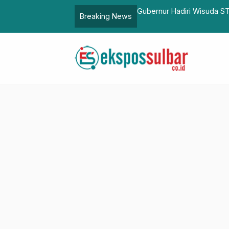
isitasi Kesesuaian Standar
Gubernur Hadiri Wisuda ST
Breaking News
Negeri