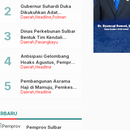
Menggapai Cita-Cita
Gubernur Suhardi Duka
Dikukuhkan Adat
Daerah
Headline
Polman
Balanipa, Raih Gelar Sulo
Tappidena
Dinas Perkebunan Sulbar
Bentuk Tim Kendali
Daerah
Pasangkayu
Internal ICS untuk Dukung
Sertifikasi ISPO Pekebun
di Pasangkayu
Antisipasi Gelombang
Hoaks Agustus, Pemprov
Daerah
Headline
Sulbar Ajak Warga Jaga
Ruang Digital
Pembangunan Asrama
Haji di Mamuju, Pemkesra
Daerah
Headline
dan Kementerian Haji
Sulbar Tinjau Lokasi
ERBARU
Pemprov Sulbar