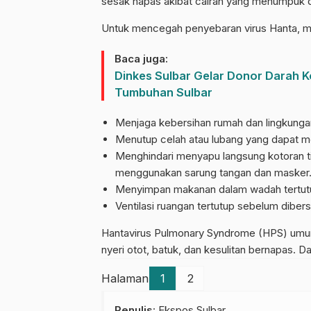
sesak napas akibat cairan yang menumpuk d
Untuk mencegah penyebaran virus Hanta, ma
Baca juga:
Dinkes Sulbar Gelar Donor Darah Ko
Tumbuhan Sulbar
Menjaga kebersihan rumah dan lingkungan
Menutup celah atau lubang yang dapat m
Menghindari menyapu langsung kotoran t
menggunakan sarung tangan dan masker
Menyimpan makanan dalam wadah tertutup
Ventilasi ruangan tertutup sebelum dibe
Hantavirus Pulmonary Syndrome (HPS) umumn
nyeri otot, batuk, dan kesulitan bernapas.
Halaman
1
2
Penulis
: Ekspos Sulbar