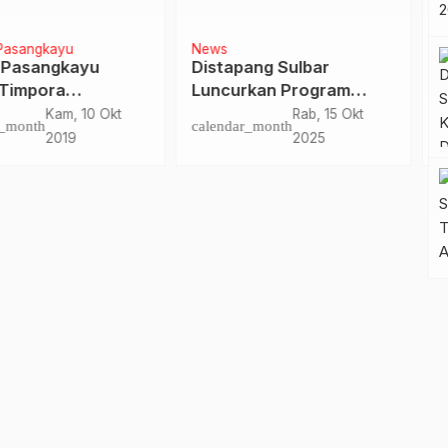
Kesehatan
apang Sulbar
Dukung Pembahasan
urkan Program
APBD 2026, Plt Kadinkes
erian Makanan
Kawal Kepentingan
Rab, 15 Okt
Kam, 11 Sep
dar_month
calendar_month
 untuk Cegah
Sektor Kesehatan di
2025
2025
ting dan KEK
DPRD Sulbar