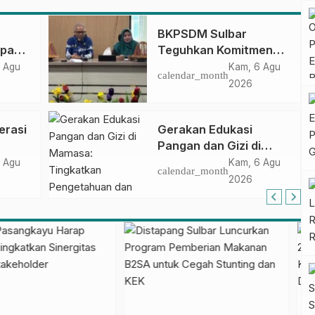
BKPSDM Sulbar
apan
Teguhkan Komitmen
ncak
Pengembangan
 Agu
Kam, 6 Agu
calendar_month
gan
Kompetensi ASN
2026
melalui
Penandatanganan
erasi
Gerakan Edukasi
Perjanjian Tugas
Pangan dan Gizi di
Belajar 2026
Mamasa: Tingkatkan
 Agu
Kam, 6 Agu
calendar_month
Pengetahuan dan
2026
Keterampilan Keluarga
dalam Pemenuhan Gizi