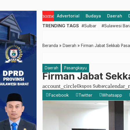
home
Advertorial
Budaya
Daerah
TRENDING TAGS
#Sulbar
#Sulawesi Bar
Beranda
»
Daerah
»
Firman Jabat Sekkab Pasan
Daerah
Pasangkayu
Firman Jabat Sekk
account_circle
calendar_
Ekspos Sulbar
Facebook
Twitter
Whatsapp