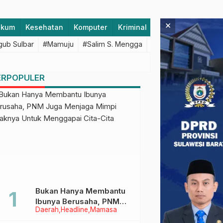
×
ukum
Kesehatan
Komputer
Kriminal
Lifestyle
Majen
ub Sulbar
#Mamuju
#Salim S. Mengga
#featured
#Polda S
ERPOPULER
Bukan Hanya Membantu
Ibunya Berusaha, PNM
Daerah
Headline
Mamasa
Juga Menjaga Mimpi
Anaknya Untuk