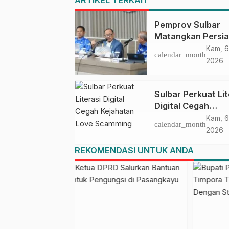
ARTIKEL TERKAIT
Pemprov Sulbar
Matangkan Persi
HUT Ke-81 RI, Pu
Kam, 6
calendar_month
Upacara di Lapan
2026
Ahmad Kirang
Sulbar Perkuat Lit
Digital Cegah
Kejahatan Love
Kam, 6
calendar_month
Scamming
2026
REKOMENDASI UNTUK ANDA