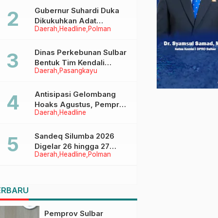
Menggapai Cita-Cita
Gubernur Suhardi Duka
Dikukuhkan Adat
Daerah
Headline
Polman
Balanipa, Raih Gelar Sulo
Tappidena
Dinas Perkebunan Sulbar
Bentuk Tim Kendali
Daerah
Pasangkayu
Internal ICS untuk Dukung
Sertifikasi ISPO Pekebun
di Pasangkayu
Antisipasi Gelombang
Hoaks Agustus, Pemprov
Daerah
Headline
Sulbar Ajak Warga Jaga
Ruang Digital
Sandeq Silumba 2026
Digelar 26 hingga 27
Daerah
Headline
Polman
September, Rangkaian
HUT Sulbar
ERBARU
Pemprov Sulbar