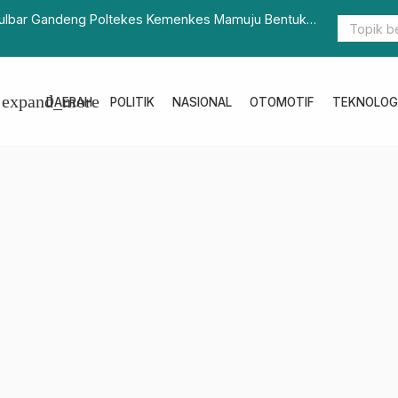
t Surat Edaran Satgas Covid-19 No 22/2022 Mengenai Protokol Per
egeri
expand_more
DAERAH
POLITIK
NASIONAL
OTOMOTIF
TEKNOLOG