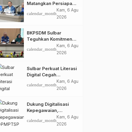
Matangkan Persiapan
HUT Ke-81 RI, Puncak
Kam, 6 Agu
calendar_month
Upacara di Lapangan
2026
Ahmad Kirang
BKPSDM Sulbar
Teguhkan Komitmen
Pengembangan
Kam, 6 Agu
calendar_month
Kompetensi ASN
2026
melalui
Penandatanganan
Sulbar Perkuat Literasi
Perjanjian Tugas
Digital Cegah
Belajar 2026
Kejahatan Love
Kam, 6 Agu
calendar_month
Scamming
2026
Dukung Digitalisasi
Kepegawaian,
DPMPTSP Sulbar Siap
Kam, 6 Agu
calendar_month
Terapkan Aplikasi
2026
FLEKSI ASN