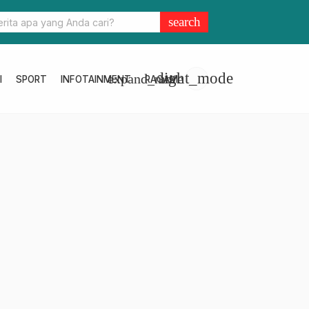
jalanan
Warga Rangas dapat Ancaman, Ternyata ODGJ Bawa Par
search
light_mode
expand_more
I
SPORT
INFOTAINMENT
RAGAM