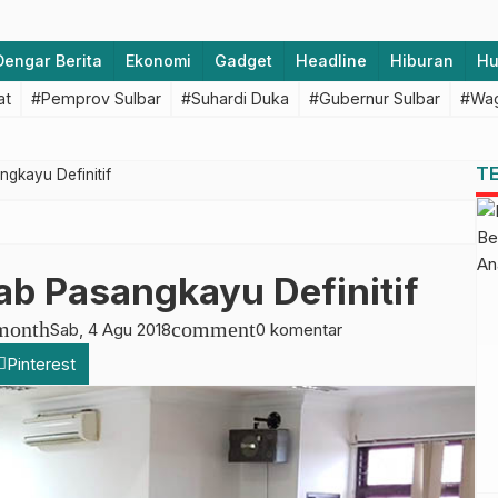
Dengar Berita
Ekonomi
Gadget
Headline
Hiburan
H
at
#Pemprov Sulbar
#Suhardi Duka
#Gubernur Sulbar
#Wag
T
gkayu Definitif
ab Pasangkayu Definitif
month
comment
Sab, 4 Agu 2018
0 komentar
Pinterest