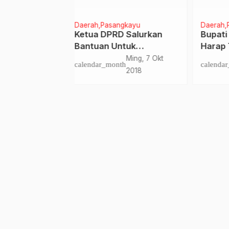
ngkayu
Daerah
Pasangkayu
News
D Salurkan
Bupati Pasangkayu
Dist
ntuk
Harap Timpora
Lunc
 di
Tingkatkan Sinergitas
Pemb
Ming, 7 Okt
Kam, 10 Okt
nth
calendar_month
calen
yu
Dengan Stakeholder
B2SA
2018
2019
Stun