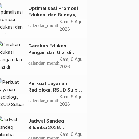
Optimalisasi Promosi
Edukasi dan Budaya,
Anjungan Provinsi
Kam, 6 Agu
calendar_month
Sulawesi Barat Perkuat
2026
Kolaborasi Strategis
Bersama Sky World
Gerakan Edukasi
TMII
Pangan dan Gizi di
Mamasa: Tingkatkan
Kam, 6 Agu
calendar_month
Pengetahuan dan
2026
Keterampilan Keluarga
dalam Pemenuhan Gizi
Perkuat Layanan
Radiologi, RSUD Sulbar
Sambut Kembali dr. Iis
Kam, 6 Agu
calendar_month
Imelda, Sp.Rad
2026
Jadwal Sandeq
Silumba 2026
Disesuaikan,
Kam, 6 Agu
calendar_month