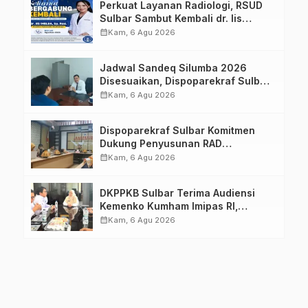
Perkuat Layanan Radiologi, RSUD
Sulbar Sambut Kembali dr. Iis
Imelda, Sp.Rad
calendar_month
Kam, 6 Agu 2026
Jadwal Sandeq Silumba 2026
Disesuaikan, Dispoparekraf Sulbar
Pastikan Persiapan Tetap
calendar_month
Kam, 6 Agu 2026
Dimatangkan
Dispoparekraf Sulbar Komitmen
Dukung Penyusunan RAD
TPB/SDGs Sulawesi Barat
calendar_month
Kam, 6 Agu 2026
DKPPKB Sulbar Terima Audiensi
Kemenko Kumham Imipas RI,
Perkuat Pelayanan Kesehatan bagi
calendar_month
Kam, 6 Agu 2026
Kelompok Rentan