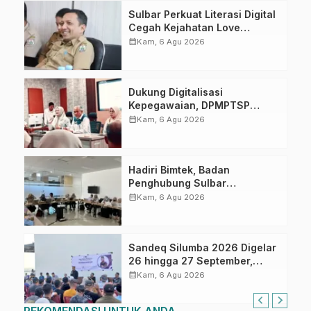
Sulbar Perkuat Literasi Digital
Cegah Kejahatan Love
Scamming
calendar_month
Kam, 6 Agu 2026
Dukung Digitalisasi
Kepegawaian, DPMPTSP
Sulbar Siap Terapkan Aplikasi
calendar_month
Kam, 6 Agu 2026
FLEKSI ASN
Hadiri Bimtek, Badan
Penghubung Sulbar
Tingkatkan Kompetensi ASN
calendar_month
Kam, 6 Agu 2026
dalam Pelaporan SPT Masa
PPN Gunakan Aplikasi Coretax
Sandeq Silumba 2026 Digelar
26 hingga 27 September,
Rangkaian HUT Sulbar
calendar_month
Kam, 6 Agu 2026