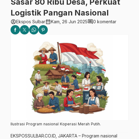
Sasar 80 Ribu Desa, Perkuat
Logistik Pangan Nasional
account_circle
calendar_month
comment
Ekspos Sulbar
Kam, 26 Jun 2025
0 komentar
Ilustrasi Program nasional Koperasi Merah Putih.
EKSPOSSULBAR.CO.ID, JAKARTA – Program nasional