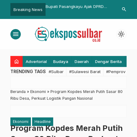
ar Bentuk Tim
Bupati Pasangkayu Ajak DPRD
Kapolda Sulbar Ha
search
Breaking News
alisasi Kegiatan
Plototi Penggunaan Anggaran
Meriahkan Olahra
 Cinta Pangan
Desa
Lanal Mamuju, Sine
Polri Semakin Soli
menu
light_mode
home
Advertorial
Budaya
Daerah
Dengar Berita
Eko
TRENDING TAGS
#Sulbar
#Sulawesi Barat
#Pemprov Sulba
Beranda
»
Ekonomi
»
Program Kopdes Merah Putih Sasar 80
Ribu Desa, Perkuat Logistik Pangan Nasional
Ekonomi
Headline
Program Kopdes Merah Putih