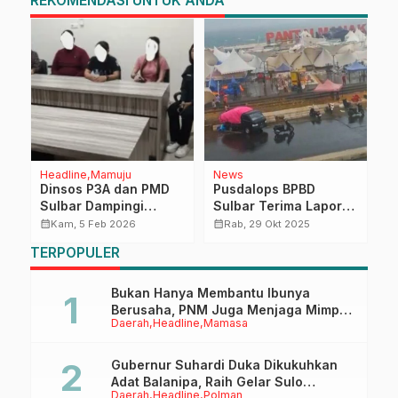
REKOMENDASI UNTUK ANDA
Headline
Mamuju
News
P
Dinsos P3A dan PMD
Pusdalops BPBD
D
Sulbar Dampingi
Sulbar Terima Laporan
A
Pemeriksaan Kasus
Respon Cepat BMKG
S
calendar_month
calendar_month
calendar_month
Kam, 5 Feb 2026
Rab, 29 Okt 2025
Dugaan Kekerasan
Kelas II Tampa Padang
d
TERPOPULER
Seksual Anak di Polda
Terkait Angin Kencang
Sulbar
di Pesisir Mamuju
Bukan Hanya Membantu Ibunya
Berusaha, PNM Juga Menjaga Mimpi
Daerah
Headline
Mamasa
Anaknya Untuk Menggapai Cita-Cita
Gubernur Suhardi Duka Dikukuhkan
Adat Balanipa, Raih Gelar Sulo
Daerah
Headline
Polman