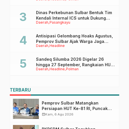
Tappidena
Dinas Perkebunan Sulbar Bentuk Tim
Kendali Internal ICS untuk Dukung
Daerah
Pasangkayu
Sertifikasi ISPO Pekebun di
Pasangkayu
Antisipasi Gelombang Hoaks Agustus,
Pemprov Sulbar Ajak Warga Jaga
Daerah
Headline
Ruang Digital
Sandeq Silumba 2026 Digelar 26
hingga 27 September, Rangkaian HUT
Daerah
Headline
Polman
Sulbar
TERBARU
Pemprov Sulbar Matangkan
Persiapan HUT Ke-81 RI, Puncak
Upacara di Lapangan Ahmad
calendar_month
Kam, 6 Agu 2026
Kirang