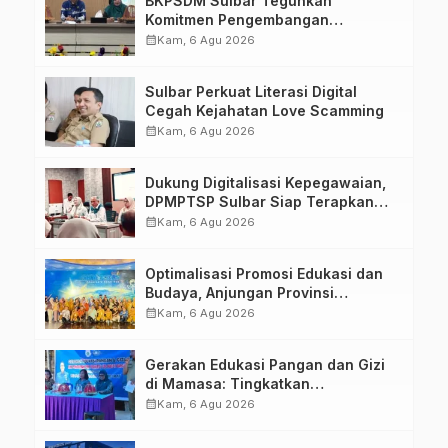
BKPSDM Sulbar Teguhkan
Komitmen Pengembangan
Kompetensi ASN melalui
calendar_month
Kam, 6 Agu 2026
Penandatanganan Perjanjian
Tugas Belajar 2026
Sulbar Perkuat Literasi Digital
Cegah Kejahatan Love Scamming
calendar_month
Kam, 6 Agu 2026
Dukung Digitalisasi Kepegawaian,
DPMPTSP Sulbar Siap Terapkan
Aplikasi FLEKSI ASN
calendar_month
Kam, 6 Agu 2026
Optimalisasi Promosi Edukasi dan
Budaya, Anjungan Provinsi
Sulawesi Barat Perkuat Kolaborasi
calendar_month
Kam, 6 Agu 2026
Strategis Bersama Sky World TMII
Gerakan Edukasi Pangan dan Gizi
di Mamasa: Tingkatkan
Pengetahuan dan Keterampilan
calendar_month
Kam, 6 Agu 2026
Keluarga dalam Pemenuhan Gizi