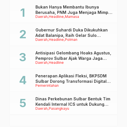
Bukan Hanya Membantu Ibunya
Berusaha, PNM Juga Menjaga Mimpi
Daerah
Headline
Mamasa
Anaknya Untuk Menggapai Cita-Cita
Gubernur Suhardi Duka Dikukuhkan
Adat Balanipa, Raih Gelar Sulo
Daerah
Headline
Polman
Tappidena
Antisipasi Gelombang Hoaks Agustus,
Pemprov Sulbar Ajak Warga Jaga
Daerah
Headline
Ruang Digital
Penerapan Aplikasi Fleksi, BKPSDM
Sulbar Dorong Transformasi Digital
Pemerintahan
Sistem Kehadiran ASN
Dinas Perkebunan Sulbar Bentuk Tim
Kendali Internal ICS untuk Dukung
Daerah
Pasangkayu
Sertifikasi ISPO Pekebun di
Pasangkayu