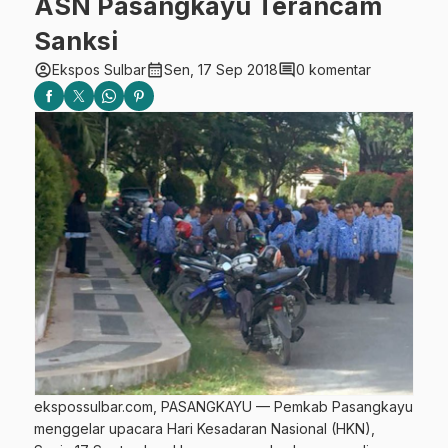
ASN Pasangkayu Terancam
Sanksi
account_circle
calendar_month
comment
Ekspos Sulbar
Sen, 17 Sep 2018
0 komentar
ekspossulbar.com, PASANGKAYU — Pemkab Pasangkayu
menggelar upacara Hari Kesadaran Nasional (HKN),