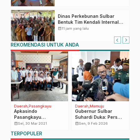
Dinas Perkebunan Sulbar
Bentuk Tim Kendali Internal
ICS untuk Dukung Sertifikasi
calendar_month
11 jam yang lalu
ISPO Pekebun di Pasangkayu
REKOMENDASI UNTUK ANDA
Daerah
Pasangkayu
Daerah
Mamuju
R
Apkasindo
Gubernur Sulbar
P
Pasangkayu
Suhardi Duka: Pers
M
n
Dikukuhkan
Sehat, Pembangunan
J
calendar_month
calendar_month
calendar_month
Sel, 30 Mar 2021
Sen, 9 Feb 2026
dan Demokrasi Juga
K
TERPOPULER
Sehat
M