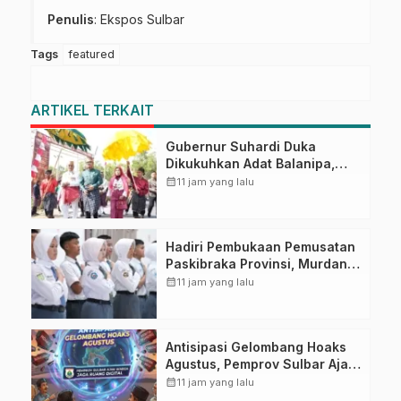
Penulis
: Ekspos Sulbar
Tags
featured
ARTIKEL TERKAIT
Gubernur Suhardi Duka
Dikukuhkan Adat Balanipa,
Raih Gelar Sulo Tappidena
calendar_month
11 jam yang lalu
Hadiri Pembukaan Pemusatan
Paskibraka Provinsi, Murdanil:
Ini Membentuk Karakter
calendar_month
11 jam yang lalu
Hingga Kedisiplinannya
Antisipasi Gelombang Hoaks
Agustus, Pemprov Sulbar Ajak
Warga Jaga Ruang Digital
calendar_month
11 jam yang lalu