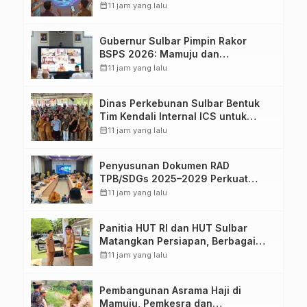
Warga Jaga Ruang Digital
calendar_month
11 jam yang lalu
Gubernur Sulbar Pimpin Rakor
BSPS 2026: Mamuju dan
Pasangkayu Masih Nol Realisasi
calendar_month
11 jam yang lalu
dari Kuota 5.250 Unit
Dinas Perkebunan Sulbar Bentuk
Tim Kendali Internal ICS untuk
Dukung Sertifikasi ISPO Pekebun di
calendar_month
11 jam yang lalu
Pasangkayu
Penyusunan Dokumen RAD
TPB/SDGs 2025–2029 Perkuat
Arah Pembangunan Berkelanjutan
calendar_month
11 jam yang lalu
Sulawesi Barat
Panitia HUT RI dan HUT Sulbar
Matangkan Persiapan, Berbagai
Lomba Akan Dilaksanakan Pemprov
calendar_month
11 jam yang lalu
Sulbar
Pembangunan Asrama Haji di
Mamuju, Pemkesra dan