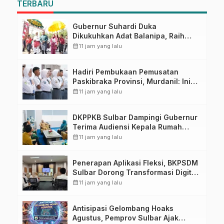
TERBARU
Gubernur Suhardi Duka
Dikukuhkan Adat Balanipa, Raih
Gelar Sulo Tappidena
calendar_month
11 jam yang lalu
Hadiri Pembukaan Pemusatan
Paskibraka Provinsi, Murdanil: Ini
Membentuk Karakter Hingga
calendar_month
11 jam yang lalu
Kedisiplinannya
DKPPKB Sulbar Dampingi Gubernur
Terima Audiensi Kepala Rumah
Sakit TK. III Punggawa Malolo
calendar_month
11 jam yang lalu
Penerapan Aplikasi Fleksi, BKPSDM
Sulbar Dorong Transformasi Digital
Sistem Kehadiran ASN
calendar_month
11 jam yang lalu
Antisipasi Gelombang Hoaks
Agustus, Pemprov Sulbar Ajak