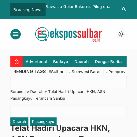
elar Rakernis Pileg dan
Proyek Peningkatan Jalan Abd.
Kapolres Pas
search
Breaking News
…
milu Tahun 2019
Malik Pattana Endeng Ditargetkan
Rampung Desember 2025, Serap
40 Tenaga Kerja Lokal
menu
light_mode
home
Advertorial
Budaya
Daerah
Dengar Berita
Eko
TRENDING TAGS
#Sulbar
#Sulawesi Barat
#Pemprov Sulba
Beranda
»
Daerah
»
Telat Hadiri Upacara HKN, ASN
Pasangkayu Terancam Sanksi
Daerah
Pasangkayu
Telat Hadiri Upacara HKN,