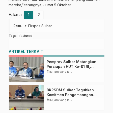
mereka,” terangnya, Jumat 5 Oktober.
Halaman
1
2
Penulis
: Ekspos Sulbar
Tags
featured
ARTIKEL TERKAIT
Pemprov Sulbar Matangkan
Persiapan HUT Ke-81 RI,
Puncak Upacara di Lapangan
calendar_month
13 jam yang lalu
Ahmad Kirang
BKPSDM Sulbar Teguhkan
Komitmen Pengembangan
Kompetensi ASN melalui
calendar_month
13 jam yang lalu
Penandatanganan Perjanjian
Tugas Belajar 2026