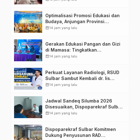
Optimalisasi Promosi Edukasi dan
Budaya, Anjungan Provinsi
Sulawesi Barat Perkuat Kolaborasi
calendar_month
14 jam yang lalu
Strategis Bersama Sky World TMII
Gerakan Edukasi Pangan dan Gizi
di Mamasa: Tingkatkan
Pengetahuan dan Keterampilan
calendar_month
14 jam yang lalu
Keluarga dalam Pemenuhan Gizi
Perkuat Layanan Radiologi, RSUD
Sulbar Sambut Kembali dr. Iis
Imelda, Sp.Rad
calendar_month
14 jam yang lalu
Jadwal Sandeq Silumba 2026
Disesuaikan, Dispoparekraf Sulbar
Pastikan Persiapan Tetap
calendar_month
14 jam yang lalu
Dimatangkan
Dispoparekraf Sulbar Komitmen
Dukung Penyusunan RAD