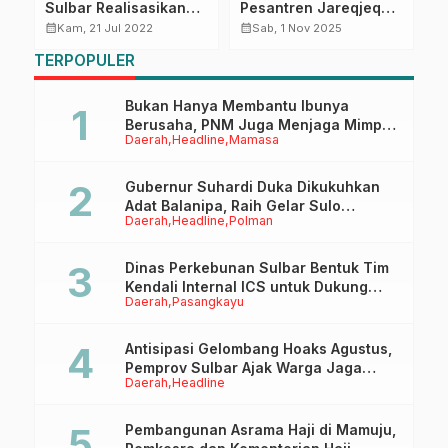
Sulbar Realisasikan
Pesantren Jareqjeq
B
n
Anggaran Iuran
Pambusuang: Wagub
N
calendar_month
calendar_month
calendar_month
Kam, 21 Jul 2022
Sab, 1 Nov 2025
Kepesertaan Jaminan
Sulbar Ajarkan Hidup
TERPOPULER
Sosial
Sederhana dan
Ketenagakerjaan Non
Rendah Hati
ASN
Bukan Hanya Membantu Ibunya
Berusaha, PNM Juga Menjaga Mimpi
Daerah
Headline
Mamasa
Anaknya Untuk Menggapai Cita-Cita
Gubernur Suhardi Duka Dikukuhkan
Adat Balanipa, Raih Gelar Sulo
Daerah
Headline
Polman
Tappidena
Dinas Perkebunan Sulbar Bentuk Tim
Kendali Internal ICS untuk Dukung
Daerah
Pasangkayu
Sertifikasi ISPO Pekebun di
Pasangkayu
Antisipasi Gelombang Hoaks Agustus,
Pemprov Sulbar Ajak Warga Jaga
Daerah
Headline
Ruang Digital
Pembangunan Asrama Haji di Mamuju,