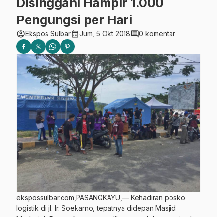
Disinggahi Hampir 1.000
Pengungsi per Hari
account_circle
calendar_month
comment
Ekspos Sulbar
Jum, 5 Okt 2018
0 komentar
ekspossulbar.com,PASANGKAYU,— Kehadiran posko
logistik di jl. Ir. Soekarno, tepatnya didepan Masjid