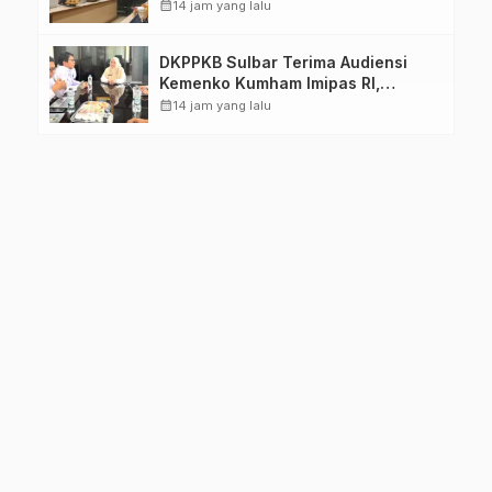
TPB/SDGs Sulawesi Barat
calendar_month
14 jam yang lalu
DKPPKB Sulbar Terima Audiensi
Kemenko Kumham Imipas RI,
Perkuat Pelayanan Kesehatan bagi
calendar_month
14 jam yang lalu
Kelompok Rentan