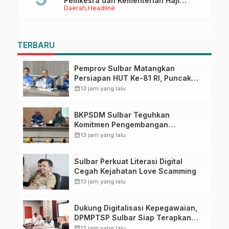
Pemkesra dan Kementerian Haji
Daerah
Headline
Sulbar Tinjau Lokasi
TERBARU
Pemprov Sulbar Matangkan
Persiapan HUT Ke-81 RI, Puncak
Upacara di Lapangan Ahmad
calendar_month
13 jam yang lalu
Kirang
BKPSDM Sulbar Teguhkan
Komitmen Pengembangan
Kompetensi ASN melalui
calendar_month
13 jam yang lalu
Penandatanganan Perjanjian
Tugas Belajar 2026
Sulbar Perkuat Literasi Digital
Cegah Kejahatan Love Scamming
calendar_month
13 jam yang lalu
Dukung Digitalisasi Kepegawaian,
DPMPTSP Sulbar Siap Terapkan
Aplikasi FLEKSI ASN
calendar_month
13 jam yang lalu