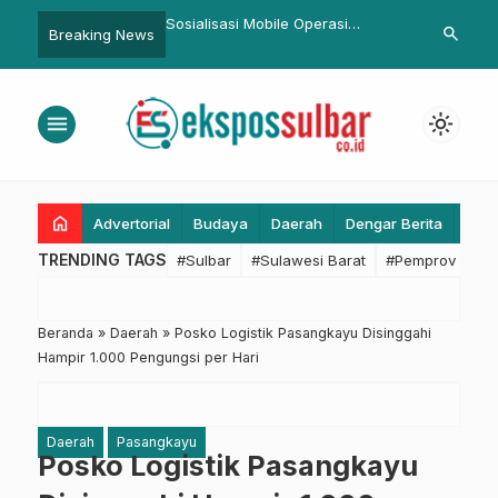
 Sulbar Pimpin
Sosialisasi Mobile Operasi
Diskes Sulbar 
search
Breaking News
rkitnas ke-117:
Marano 2026, Ditlantas Polda
SKDR Menu 
Semangat Nasionalisme
Sulbar Ajak Pengendara Tetap
Perkuat Detek
Aman dan Selamat
Kesiapsiaga
menu
light_mode
home
Advertorial
Budaya
Daerah
Dengar Berita
Eko
TRENDING TAGS
#Sulbar
#Sulawesi Barat
#Pemprov Sulba
Beranda
»
Daerah
»
Posko Logistik Pasangkayu Disinggahi
Hampir 1.000 Pengungsi per Hari
Daerah
Pasangkayu
Posko Logistik Pasangkayu