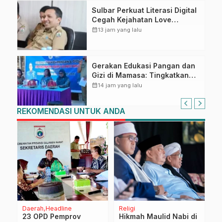
Sulbar Perkuat Literasi Digital
Cegah Kejahatan Love
Scamming
calendar_month
13 jam yang lalu
Gerakan Edukasi Pangan dan
Gizi di Mamasa: Tingkatkan
Pengetahuan dan
calendar_month
14 jam yang lalu
Keterampilan Keluarga dalam
Pemenuhan Gizi
REKOMENDASI UNTUK ANDA
Daerah
Headline
Religi
O
23 OPD Pemprov
Hikmah Maulid Nabi di
S