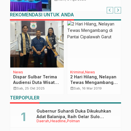
Keterampilan Keluarga dalam
Pemenuhan Gizi
REKOMENDASI UNTUK ANDA
News
Kriminal
News
N
u
Dispar Sulbar Terima
2 Hari Hilang, Nelayan
P
Audiensi Duta Wisata,
Tewas Mengambang
Z
Siap Promosikan
di Pantai Cipalawah
W
calendar_month
calendar_month
calendar_month
Sab, 25 Okt 2025
Sab, 16 Mar 2019
Potensi Pariwisata
Garut
M
TERPOPULER
Daerah
T
E
Gubernur Suhardi Duka Dikukuhkan
Adat Balanipa, Raih Gelar Sulo
Daerah
Headline
Polman
Tappidena