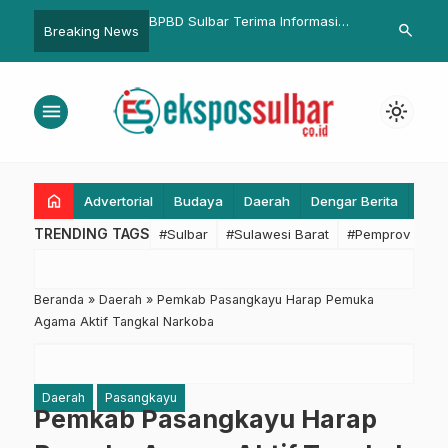
ar Terima Informasi
Diforum Musrenbang
Indonesia Si
search
Breaking News
 Cuaca dari BMKG
Pasangkayu, Pemprov Sulbar di
2024
ggal 21 Oktober 2025
Sorot
menu
light_mode
home
Advertorial
Budaya
Daerah
Dengar Berita
Eko
TRENDING TAGS
#Sulbar
#Sulawesi Barat
#Pemprov Sulba
Beranda
»
Daerah
»
Pemkab Pasangkayu Harap Pemuka
Agama Aktif Tangkal Narkoba
Daerah
Pasangkayu
Pemkab Pasangkayu Harap