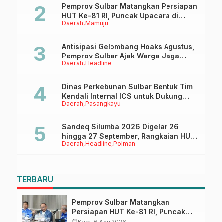
Pemprov Sulbar Matangkan Persiapan
HUT Ke-81 RI, Puncak Upacara di
Daerah
Mamuju
Lapangan Ahmad Kirang
Antisipasi Gelombang Hoaks Agustus,
Pemprov Sulbar Ajak Warga Jaga
Daerah
Headline
Ruang Digital
Dinas Perkebunan Sulbar Bentuk Tim
Kendali Internal ICS untuk Dukung
Daerah
Pasangkayu
Sertifikasi ISPO Pekebun di
Pasangkayu
Sandeq Silumba 2026 Digelar 26
hingga 27 September, Rangkaian HUT
Daerah
Headline
Polman
Sulbar
TERBARU
Pemprov Sulbar Matangkan
Persiapan HUT Ke-81 RI, Puncak
Upacara di Lapangan Ahmad
calendar_month
Kam, 6 Agu 2026