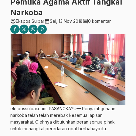
Pemuka Agama Aktif Tangkal
Narkoba
account_circle
calendar_month
comment
Ekspos Sulbar
Sel, 13 Nov 2018
0 komentar
ekspossulbar.com, PASANGKAYU— Penyalahgunaan
narkoba telah telah merebak kesemua lapisan
masyarakat. Olehnya dibutuhkan peran semua pihak
untuk menangkal peredaran obat berbahaya itu.