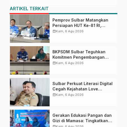
ARTIKEL TERKAIT
Pemprov Sulbar Matangkan
Persiapan HUT Ke-81 RI,
Puncak Upacara di Lapangan
calendar_month
Kam, 6 Agu 2026
Ahmad Kirang
BKPSDM Sulbar Teguhkan
Komitmen Pengembangan
Kompetensi ASN melalui
calendar_month
Kam, 6 Agu 2026
Penandatanganan Perjanjian
Tugas Belajar 2026
Sulbar Perkuat Literasi Digital
Cegah Kejahatan Love
Scamming
calendar_month
Kam, 6 Agu 2026
Gerakan Edukasi Pangan dan
Gizi di Mamasa: Tingkatkan
Pengetahuan dan
calendar_month
Kam, 6 Agu 2026