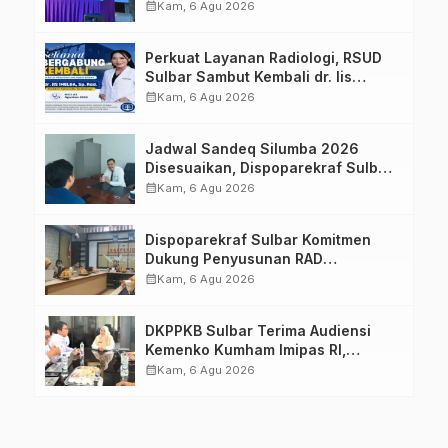
Pengetahuan dan Keterampilan
calendar_month
Kam, 6 Agu 2026
Keluarga dalam Pemenuhan Gizi
Perkuat Layanan Radiologi, RSUD
Sulbar Sambut Kembali dr. Iis
Imelda, Sp.Rad
calendar_month
Kam, 6 Agu 2026
Jadwal Sandeq Silumba 2026
Disesuaikan, Dispoparekraf Sulbar
Pastikan Persiapan Tetap
calendar_month
Kam, 6 Agu 2026
Dimatangkan
Dispoparekraf Sulbar Komitmen
Dukung Penyusunan RAD
TPB/SDGs Sulawesi Barat
calendar_month
Kam, 6 Agu 2026
DKPPKB Sulbar Terima Audiensi
Kemenko Kumham Imipas RI,
Perkuat Pelayanan Kesehatan bagi
calendar_month
Kam, 6 Agu 2026
Kelompok Rentan