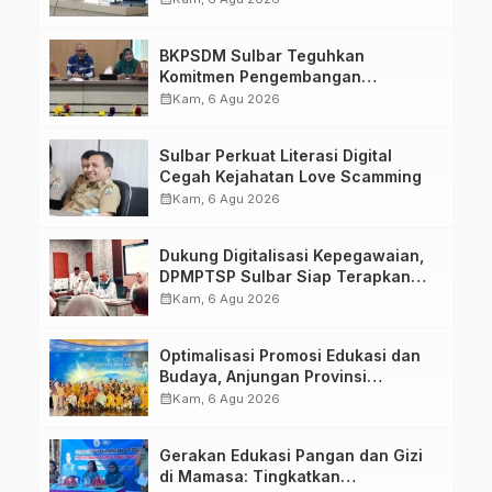
Kirang
BKPSDM Sulbar Teguhkan
Komitmen Pengembangan
Kompetensi ASN melalui
calendar_month
Kam, 6 Agu 2026
Penandatanganan Perjanjian
Tugas Belajar 2026
Sulbar Perkuat Literasi Digital
Cegah Kejahatan Love Scamming
calendar_month
Kam, 6 Agu 2026
Dukung Digitalisasi Kepegawaian,
DPMPTSP Sulbar Siap Terapkan
Aplikasi FLEKSI ASN
calendar_month
Kam, 6 Agu 2026
Optimalisasi Promosi Edukasi dan
Budaya, Anjungan Provinsi
Sulawesi Barat Perkuat Kolaborasi
calendar_month
Kam, 6 Agu 2026
Strategis Bersama Sky World TMII
Gerakan Edukasi Pangan dan Gizi
di Mamasa: Tingkatkan