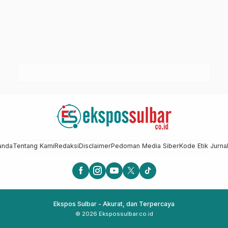
anda
Tentang Kami
Redaksi
Disclaimer
Pedoman Media Siber
Kode Etik Jurnal
Ekspos Sulbar - Akurat, dan Terpercaya
© 2026 Ekspossulbar.co.id