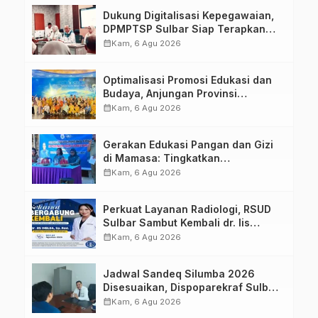
Dukung Digitalisasi Kepegawaian,
DPMPTSP Sulbar Siap Terapkan
Aplikasi FLEKSI ASN
calendar_month
Kam, 6 Agu 2026
Optimalisasi Promosi Edukasi dan
Budaya, Anjungan Provinsi
Sulawesi Barat Perkuat Kolaborasi
calendar_month
Kam, 6 Agu 2026
Strategis Bersama Sky World TMII
Gerakan Edukasi Pangan dan Gizi
di Mamasa: Tingkatkan
Pengetahuan dan Keterampilan
calendar_month
Kam, 6 Agu 2026
Keluarga dalam Pemenuhan Gizi
Perkuat Layanan Radiologi, RSUD
Sulbar Sambut Kembali dr. Iis
Imelda, Sp.Rad
calendar_month
Kam, 6 Agu 2026
Jadwal Sandeq Silumba 2026
Disesuaikan, Dispoparekraf Sulbar
Pastikan Persiapan Tetap
calendar_month
Kam, 6 Agu 2026
Dimatangkan