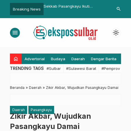
n
Sekkab Pasangkayu Ikuti
Hadapi Omicron BA.4 dan BA.5,
search
Breaking News
,
Rakernas FORSESDASI Via Virtual
Menkes: Indonesia Lebih Siap
menu
light_mode
home
Advertorial
Budaya
Daerah
Dengar Berita
Eko
TRENDING TAGS
#Sulbar
#Sulawesi Barat
#Pemprov Sulba
Beranda
»
Daerah
»
Zikir Akbar, Wujudkan Pasangkayu Damai
Daerah
Pasangkayu
Zikir Akbar, Wujudkan
Pasangkayu Damai