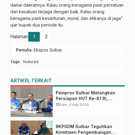
damai daerahnya. Kalau orang beragama pasti persatuan
dan kesatuan terjaga dengan baik. Kalau orang
beragama pasti kesantunan, moral, dan etikanya di jaga”
ujar bupati dua periode itu.
Halaman
1
2
Penulis
: Ekspos Sulbar
Tags
featured
ARTIKEL TERKAIT
Pemprov Sulbar Matangkan
Persiapan HUT Ke-81 RI,
Puncak Upacara di Lapangan
calendar_month
Kam, 6 Agu 2026
Ahmad Kirang
BKPSDM Sulbar Teguhkan
Komitmen Pengembangan