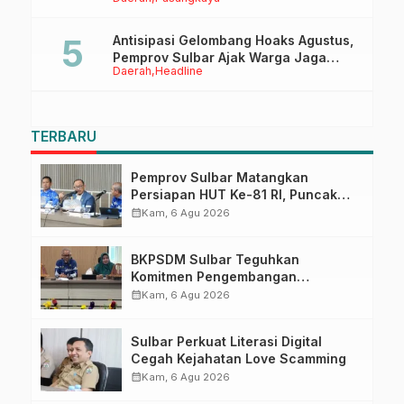
Sertifikasi ISPO Pekebun di
Pasangkayu
Antisipasi Gelombang Hoaks Agustus,
Pemprov Sulbar Ajak Warga Jaga
Daerah
Headline
Ruang Digital
TERBARU
Pemprov Sulbar Matangkan
Persiapan HUT Ke-81 RI, Puncak
Upacara di Lapangan Ahmad
calendar_month
Kam, 6 Agu 2026
Kirang
BKPSDM Sulbar Teguhkan
Komitmen Pengembangan
Kompetensi ASN melalui
calendar_month
Kam, 6 Agu 2026
Penandatanganan Perjanjian
Tugas Belajar 2026
Sulbar Perkuat Literasi Digital
Cegah Kejahatan Love Scamming
calendar_month
Kam, 6 Agu 2026