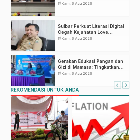
Kompetensi ASN melalui
calendar_month
Kam, 6 Agu 2026
Penandatanganan Perjanjian
Tugas Belajar 2026
Sulbar Perkuat Literasi Digital
Cegah Kejahatan Love
Scamming
calendar_month
Kam, 6 Agu 2026
Gerakan Edukasi Pangan dan
Gizi di Mamasa: Tingkatkan
Pengetahuan dan
calendar_month
Kam, 6 Agu 2026
Keterampilan Keluarga dalam
Pemenuhan Gizi
REKOMENDASI UNTUK ANDA