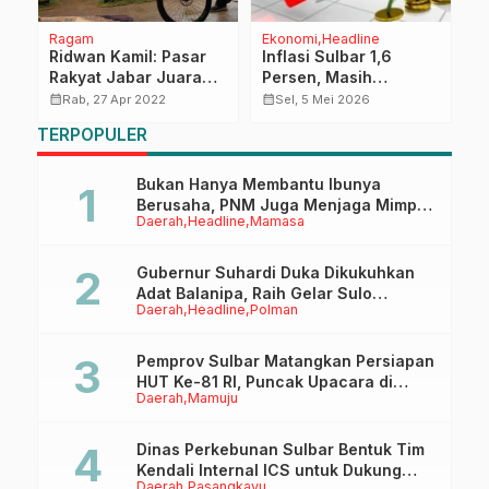
Ragam
Ekonomi
Headline
K
Ridwan Kamil: Pasar
Inflasi Sulbar 1,6
D
Rakyat Jabar Juara
Persen, Masih
A
 :
Harus Jadi Pilihan
Terkendal
R
calendar_month
calendar_month
calendar_month
Rab, 27 Apr 2022
Sel, 5 Mei 2026
n
Utama Warga
M
TERPOPULER
S
Bukan Hanya Membantu Ibunya
Berusaha, PNM Juga Menjaga Mimpi
Daerah
Headline
Mamasa
Anaknya Untuk Menggapai Cita-Cita
Gubernur Suhardi Duka Dikukuhkan
Adat Balanipa, Raih Gelar Sulo
Daerah
Headline
Polman
Tappidena
Pemprov Sulbar Matangkan Persiapan
HUT Ke-81 RI, Puncak Upacara di
Daerah
Mamuju
Lapangan Ahmad Kirang
Dinas Perkebunan Sulbar Bentuk Tim
Kendali Internal ICS untuk Dukung
Daerah
Pasangkayu