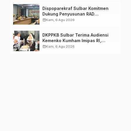
Dispoparekraf Sulbar Komitmen
Dukung Penyusunan RAD
TPB/SDGs Sulawesi Barat
calendar_month
Kam, 6 Agu 2026
DKPPKB Sulbar Terima Audiensi
Kemenko Kumham Imipas RI,
Perkuat Pelayanan Kesehatan bagi
calendar_month
Kam, 6 Agu 2026
Kelompok Rentan