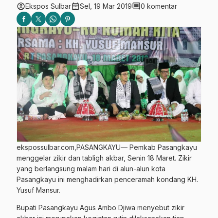
account_circle
calendar_month
comment
Ekspos Sulbar
Sel, 19 Mar 2019
0 komentar
ekspossulbar.com,PASANGKAYU— Pemkab Pasangkayu
menggelar zikir dan tabligh akbar, Senin 18 Maret. Zikir
yang berlangsung malam hari di alun-alun kota
Pasangkayu ini menghadirkan penceramah kondang KH.
Yusuf Mansur.
Bupati Pasangkayu Agus Ambo Djiwa menyebut zikir