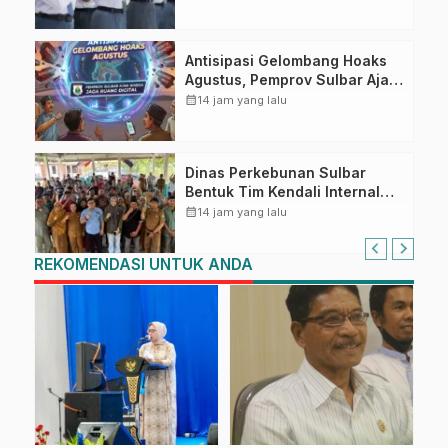
Hingga Kedisiplinannya
Antisipasi Gelombang Hoaks
Agustus, Pemprov Sulbar Ajak
Warga Jaga Ruang Digital
calendar_month
14 jam yang lalu
Dinas Perkebunan Sulbar
Bentuk Tim Kendali Internal
ICS untuk Dukung Sertifikasi
calendar_month
14 jam yang lalu
ISPO Pekebun di Pasangkayu
REKOMENDASI UNTUK ANDA