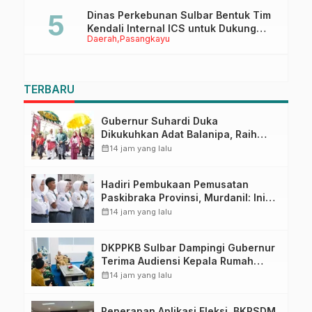
Dinas Perkebunan Sulbar Bentuk Tim
Kendali Internal ICS untuk Dukung
Daerah
Pasangkayu
Sertifikasi ISPO Pekebun di
Pasangkayu
TERBARU
Gubernur Suhardi Duka
Dikukuhkan Adat Balanipa, Raih
Gelar Sulo Tappidena
calendar_month
14 jam yang lalu
Hadiri Pembukaan Pemusatan
Paskibraka Provinsi, Murdanil: Ini
Membentuk Karakter Hingga
calendar_month
14 jam yang lalu
Kedisiplinannya
DKPPKB Sulbar Dampingi Gubernur
Terima Audiensi Kepala Rumah
Sakit TK. III Punggawa Malolo
calendar_month
14 jam yang lalu
Penerapan Aplikasi Fleksi, BKPSDM