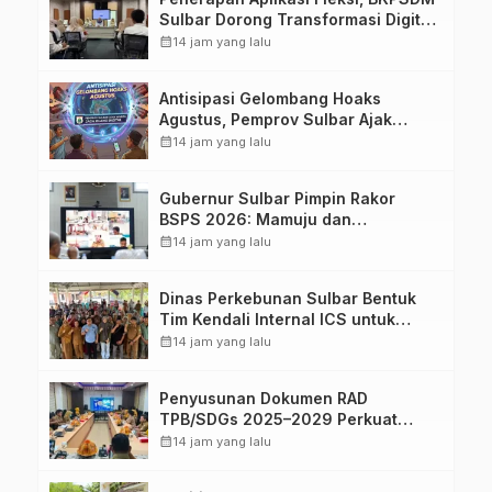
Sulbar Dorong Transformasi Digital
Sistem Kehadiran ASN
calendar_month
14 jam yang lalu
Antisipasi Gelombang Hoaks
Agustus, Pemprov Sulbar Ajak
Warga Jaga Ruang Digital
calendar_month
14 jam yang lalu
Gubernur Sulbar Pimpin Rakor
BSPS 2026: Mamuju dan
Pasangkayu Masih Nol Realisasi
calendar_month
14 jam yang lalu
dari Kuota 5.250 Unit
Dinas Perkebunan Sulbar Bentuk
Tim Kendali Internal ICS untuk
Dukung Sertifikasi ISPO Pekebun di
calendar_month
14 jam yang lalu
Pasangkayu
Penyusunan Dokumen RAD
TPB/SDGs 2025–2029 Perkuat
Arah Pembangunan Berkelanjutan
calendar_month
14 jam yang lalu
Sulawesi Barat