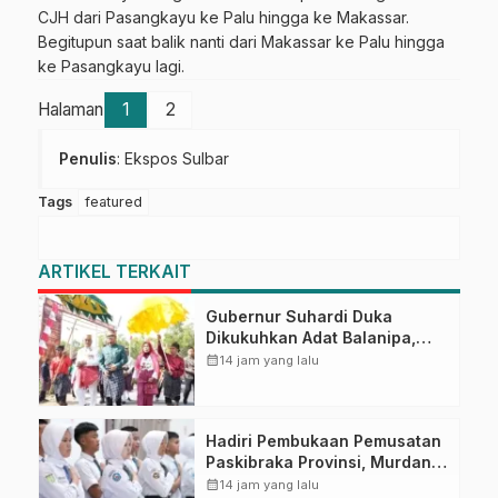
CJH dari Pasangkayu ke Palu hingga ke Makassar.
Begitupun saat balik nanti dari Makassar ke Palu hingga
ke Pasangkayu lagi.
Halaman
1
2
Penulis
: Ekspos Sulbar
Tags
featured
ARTIKEL TERKAIT
Gubernur Suhardi Duka
Dikukuhkan Adat Balanipa,
Raih Gelar Sulo Tappidena
calendar_month
14 jam yang lalu
Hadiri Pembukaan Pemusatan
Paskibraka Provinsi, Murdanil:
Ini Membentuk Karakter
calendar_month
14 jam yang lalu