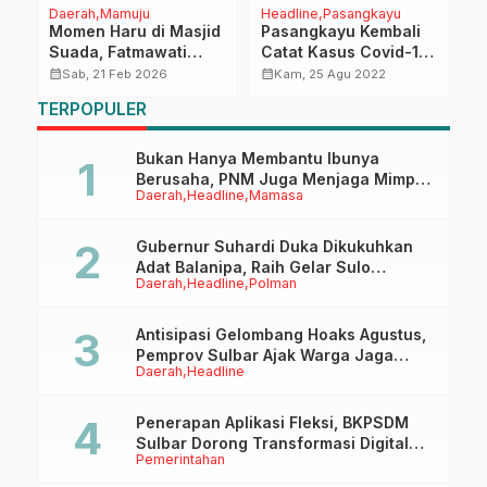
Daerah
Mamuju
Headline
Pasangkayu
D
Momen Haru di Masjid
Pasangkayu Kembali
J
Suada, Fatmawati
Catat Kasus Covid-19,
V
Salim Kenang
Tujuh WNA Positif
d
calendar_month
calendar_month
calendar_month
Sab, 21 Feb 2026
Kam, 25 Agu 2022
Pengabdian Sang
P
TERPOPULER
i
Suami Almarhum Salim
S. Mengga
Bukan Hanya Membantu Ibunya
Berusaha, PNM Juga Menjaga Mimpi
Daerah
Headline
Mamasa
Anaknya Untuk Menggapai Cita-Cita
Gubernur Suhardi Duka Dikukuhkan
Adat Balanipa, Raih Gelar Sulo
Daerah
Headline
Polman
Tappidena
Antisipasi Gelombang Hoaks Agustus,
Pemprov Sulbar Ajak Warga Jaga
Daerah
Headline
Ruang Digital
Penerapan Aplikasi Fleksi, BKPSDM
Sulbar Dorong Transformasi Digital
Pemerintahan
Sistem Kehadiran ASN