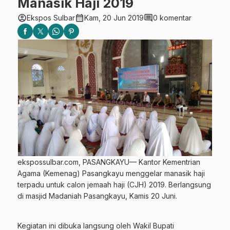
Manasik Haji 2019
account_circle
calendar_month
comment
Ekspos Sulbar
Kam, 20 Jun 2019
0 komentar
ekspossulbar.com, PASANGKAYU— Kantor Kementrian
Agama (Kemenag) Pasangkayu menggelar manasik haji
terpadu untuk calon jemaah haji (CJH) 2019. Berlangsung
di masjid Madaniah Pasangkayu, Kamis 20 Juni.
Kegiatan ini dibuka langsung oleh Wakil Bupati