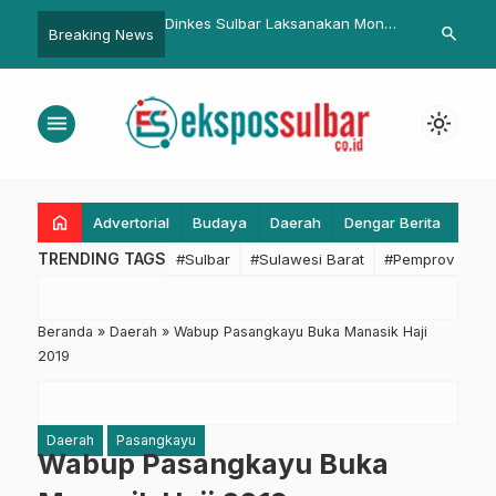
ulbar Laksanakan Monev
Ini Pesan Bupati Pasangkayu
Plt Karo Pem
search
Breaking News
sasi Pelayanan Rumah
Dipengukuhan Pasukan
Apresiasi Pe
sar RS Khusus Mutiara
Paskibraka
Akhir Peman
ju
menu
light_mode
home
Advertorial
Budaya
Daerah
Dengar Berita
Eko
TRENDING TAGS
#Sulbar
#Sulawesi Barat
#Pemprov Sulba
Beranda
»
Daerah
»
Wabup Pasangkayu Buka Manasik Haji
2019
Daerah
Pasangkayu
Wabup Pasangkayu Buka