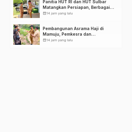
Panitia HUT RI dan HUT Sulbar
Matangkan Persiapan, Berbagai
Lomba Akan Dilaksanakan Pemprov
calendar_month
14 jam yang lalu
Sulbar
Pembangunan Asrama Haji di
Mamuju, Pemkesra dan
Kementerian Haji Sulbar Tinjau
calendar_month
14 jam yang lalu
Lokasi