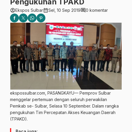
Pengukuhan TPAKD
account_circle
calendar_month
comment
Ekspos Sulbar
Sel, 10 Sep 2019
0 komentar
ekspossulbar.com, PASANGKAYU— Pemprov Sulbar
menggelar pertemuan dengan seluruh perwakilan
Pemkab se- Sulbar, Selasa 10 September. Dalam rangka
pengukuhan Tim Percepatan Akses Keuangan Daerah
(TPAKD).
Baca juga: