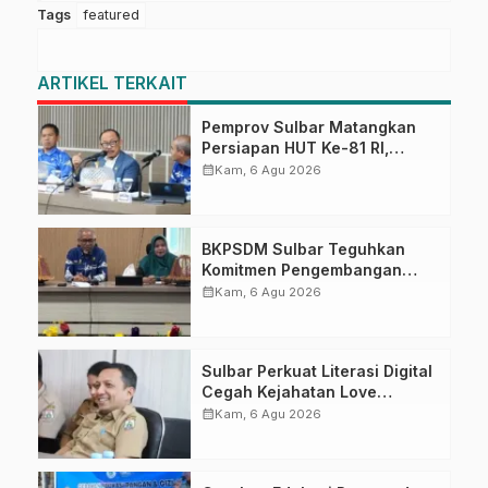
Tags
featured
ARTIKEL TERKAIT
Pemprov Sulbar Matangkan
Persiapan HUT Ke-81 RI,
Puncak Upacara di Lapangan
calendar_month
Kam, 6 Agu 2026
Ahmad Kirang
BKPSDM Sulbar Teguhkan
Komitmen Pengembangan
Kompetensi ASN melalui
calendar_month
Kam, 6 Agu 2026
Penandatanganan Perjanjian
Tugas Belajar 2026
Sulbar Perkuat Literasi Digital
Cegah Kejahatan Love
Scamming
calendar_month
Kam, 6 Agu 2026