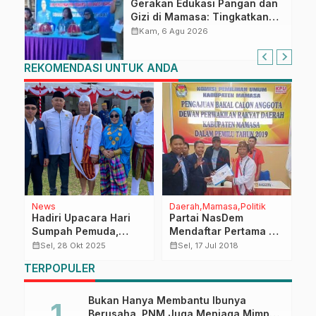
Gerakan Edukasi Pangan dan
Gizi di Mamasa: Tingkatkan
Pengetahuan dan
calendar_month
Kam, 6 Agu 2026
Keterampilan Keluarga dalam
Pemenuhan Gizi
REKOMENDASI UNTUK ANDA
News
Daerah
Mamasa
Politik
P
Hadiri Upacara Hari
Partai NasDem
P
a
Sumpah Pemuda,
Mendaftar Pertama di
K
Kepala Dissos Sulbar:
KPUD Mamasa
K
calendar_month
calendar_month
calendar_month
Sel, 28 Okt 2025
Sel, 17 Jul 2018
Generasi Muda Harus
P
TERPOPULER
Jadi Pelopor
H
Perubahan
T
Bukan Hanya Membantu Ibunya
Berusaha, PNM Juga Menjaga Mimpi