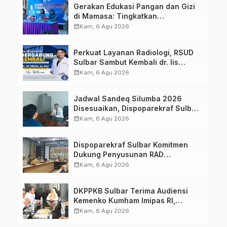
Gerakan Edukasi Pangan dan Gizi
di Mamasa: Tingkatkan
Pengetahuan dan Keterampilan
calendar_month
Kam, 6 Agu 2026
Keluarga dalam Pemenuhan Gizi
Perkuat Layanan Radiologi, RSUD
Sulbar Sambut Kembali dr. Iis
Imelda, Sp.Rad
calendar_month
Kam, 6 Agu 2026
Jadwal Sandeq Silumba 2026
Disesuaikan, Dispoparekraf Sulbar
Pastikan Persiapan Tetap
calendar_month
Kam, 6 Agu 2026
Dimatangkan
Dispoparekraf Sulbar Komitmen
Dukung Penyusunan RAD
TPB/SDGs Sulawesi Barat
calendar_month
Kam, 6 Agu 2026
DKPPKB Sulbar Terima Audiensi
Kemenko Kumham Imipas RI,
Perkuat Pelayanan Kesehatan bagi
calendar_month
Kam, 6 Agu 2026
Kelompok Rentan