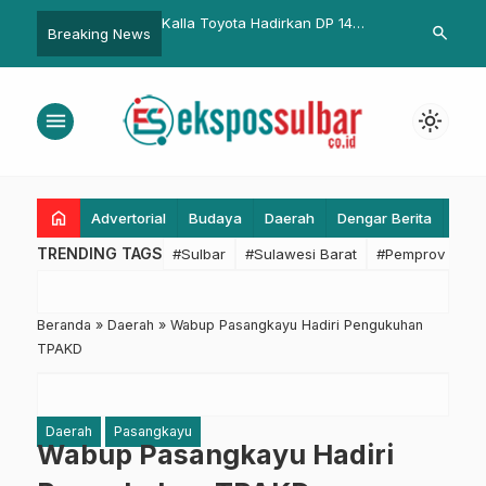
ta Hadirkan DP 14
Indonesia Juara Umum ASEAN
Bupati Pasan
search
Breaking News
piah, Nikmati Program
Para Games 2022
Penting Bent
rade Dengan Cicilan
ah
menu
light_mode
home
Advertorial
Budaya
Daerah
Dengar Berita
Eko
TRENDING TAGS
#Sulbar
#Sulawesi Barat
#Pemprov Sulba
Beranda
»
Daerah
»
Wabup Pasangkayu Hadiri Pengukuhan
TPAKD
Daerah
Pasangkayu
Wabup Pasangkayu Hadiri