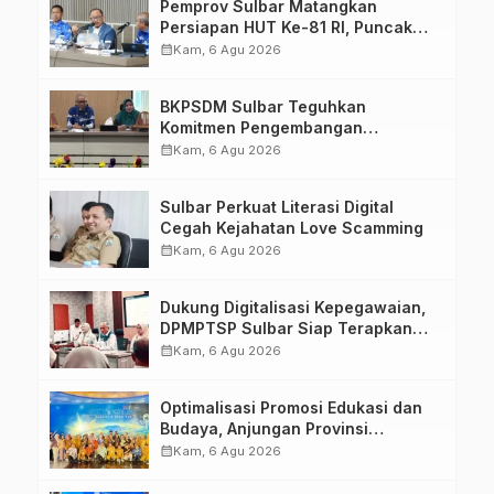
Pemprov Sulbar Matangkan
Persiapan HUT Ke-81 RI, Puncak
Upacara di Lapangan Ahmad
calendar_month
Kam, 6 Agu 2026
Kirang
BKPSDM Sulbar Teguhkan
Komitmen Pengembangan
Kompetensi ASN melalui
calendar_month
Kam, 6 Agu 2026
Penandatanganan Perjanjian
Tugas Belajar 2026
Sulbar Perkuat Literasi Digital
Cegah Kejahatan Love Scamming
calendar_month
Kam, 6 Agu 2026
Dukung Digitalisasi Kepegawaian,
DPMPTSP Sulbar Siap Terapkan
Aplikasi FLEKSI ASN
calendar_month
Kam, 6 Agu 2026
Optimalisasi Promosi Edukasi dan
Budaya, Anjungan Provinsi
Sulawesi Barat Perkuat Kolaborasi
calendar_month
Kam, 6 Agu 2026
Strategis Bersama Sky World TMII