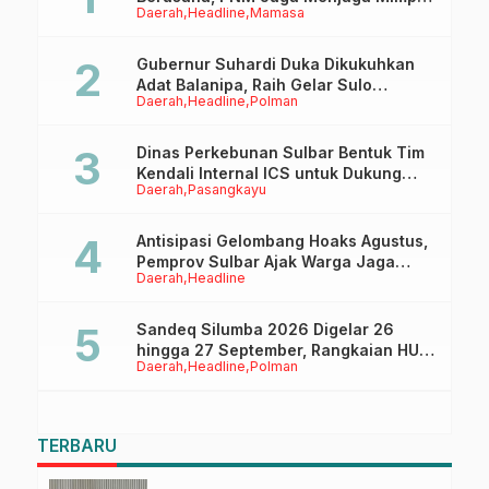
Daerah
Headline
Mamasa
Anaknya Untuk Menggapai Cita-Cita
Gubernur Suhardi Duka Dikukuhkan
Adat Balanipa, Raih Gelar Sulo
Daerah
Headline
Polman
Tappidena
Dinas Perkebunan Sulbar Bentuk Tim
Kendali Internal ICS untuk Dukung
Daerah
Pasangkayu
Sertifikasi ISPO Pekebun di
Pasangkayu
Antisipasi Gelombang Hoaks Agustus,
Pemprov Sulbar Ajak Warga Jaga
Daerah
Headline
Ruang Digital
Sandeq Silumba 2026 Digelar 26
hingga 27 September, Rangkaian HUT
Daerah
Headline
Polman
Sulbar
TERBARU