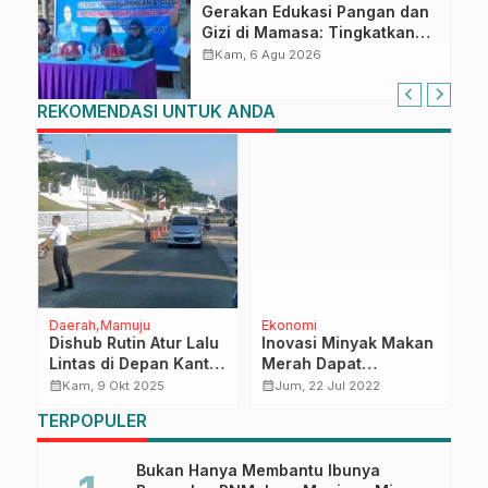
Gerakan Edukasi Pangan dan
Gizi di Mamasa: Tingkatkan
Pengetahuan dan
calendar_month
Kam, 6 Agu 2026
Keterampilan Keluarga dalam
Pemenuhan Gizi
REKOMENDASI UNTUK ANDA
Daerah
Mamuju
Ekonomi
P
Dishub Rutin Atur Lalu
Inovasi Minyak Makan
W
Lintas di Depan Kantor
Merah Dapat
A
Gubernur Sulbar,
Sejahterakan Petani
J
calendar_month
calendar_month
calendar_month
Kam, 9 Okt 2025
Jum, 22 Jul 2022
Komitmen Jaga
Sawit
S
TERPOPULER
Kestabilan Mobilitas di
Pusat Pemerintahan
Bukan Hanya Membantu Ibunya