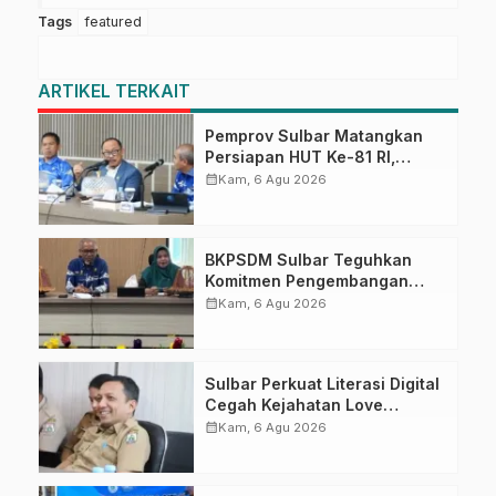
Tags
featured
ARTIKEL TERKAIT
Pemprov Sulbar Matangkan
Persiapan HUT Ke-81 RI,
Puncak Upacara di Lapangan
calendar_month
Kam, 6 Agu 2026
Ahmad Kirang
BKPSDM Sulbar Teguhkan
Komitmen Pengembangan
Kompetensi ASN melalui
calendar_month
Kam, 6 Agu 2026
Penandatanganan Perjanjian
Tugas Belajar 2026
Sulbar Perkuat Literasi Digital
Cegah Kejahatan Love
Scamming
calendar_month
Kam, 6 Agu 2026