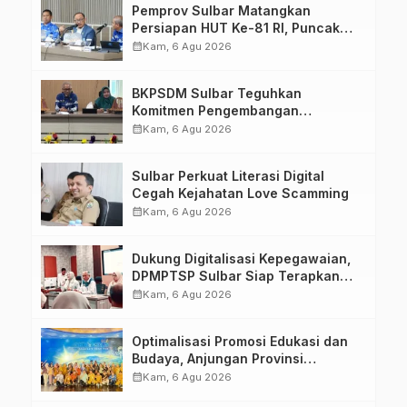
Pemprov Sulbar Matangkan
Persiapan HUT Ke-81 RI, Puncak
Upacara di Lapangan Ahmad
calendar_month
Kam, 6 Agu 2026
Kirang
BKPSDM Sulbar Teguhkan
Komitmen Pengembangan
Kompetensi ASN melalui
calendar_month
Kam, 6 Agu 2026
Penandatanganan Perjanjian
Tugas Belajar 2026
Sulbar Perkuat Literasi Digital
Cegah Kejahatan Love Scamming
calendar_month
Kam, 6 Agu 2026
Dukung Digitalisasi Kepegawaian,
DPMPTSP Sulbar Siap Terapkan
Aplikasi FLEKSI ASN
calendar_month
Kam, 6 Agu 2026
Optimalisasi Promosi Edukasi dan
Budaya, Anjungan Provinsi
Sulawesi Barat Perkuat Kolaborasi
calendar_month
Kam, 6 Agu 2026
Strategis Bersama Sky World TMII