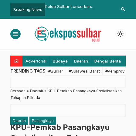
isasi Setda Sulbar dan
Polda Sulbar Luncurkan
Sulbar Siap 
search
Breaking News
oordinasi Bahas
Terobosan Pengawasan
SIMPONI MBG
an Nomenklatur
Kolaboratif Distribusi Makanan
Percepat Per
 Daerah
Bergizi Gratis
menu
light_mode
home
Advertorial
Budaya
Daerah
Dengar Berita
Eko
TRENDING TAGS
#Sulbar
#Sulawesi Barat
#Pemprov Sulba
Beranda
»
Daerah
»
KPU-Pemkab Pasangkayu Sosialisasikan
Tahapan Pilkada
Daerah
Pasangkayu
KPU-Pemkab Pasangkayu