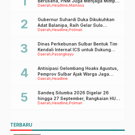
Berusaha, PNM Juga Menjaga Mimpi
Daerah
Headline
Mamasa
Anaknya Untuk Menggapai Cita-Cita
Gubernur Suhardi Duka Dikukuhkan
Adat Balanipa, Raih Gelar Sulo
Daerah
Headline
Polman
Tappidena
Dinas Perkebunan Sulbar Bentuk Tim
Kendali Internal ICS untuk Dukung
Daerah
Pasangkayu
Sertifikasi ISPO Pekebun di
Pasangkayu
Antisipasi Gelombang Hoaks Agustus,
Pemprov Sulbar Ajak Warga Jaga
Daerah
Headline
Ruang Digital
Sandeq Silumba 2026 Digelar 26
hingga 27 September, Rangkaian HUT
Daerah
Headline
Polman
Sulbar
TERBARU