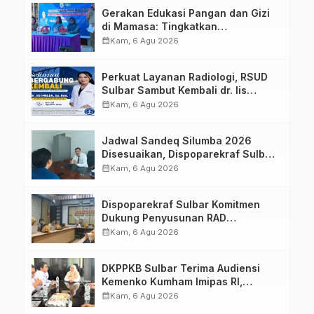
Gerakan Edukasi Pangan dan Gizi
di Mamasa: Tingkatkan
Pengetahuan dan Keterampilan
calendar_month
Kam, 6 Agu 2026
Keluarga dalam Pemenuhan Gizi
Perkuat Layanan Radiologi, RSUD
Sulbar Sambut Kembali dr. Iis
Imelda, Sp.Rad
calendar_month
Kam, 6 Agu 2026
Jadwal Sandeq Silumba 2026
Disesuaikan, Dispoparekraf Sulbar
Pastikan Persiapan Tetap
calendar_month
Kam, 6 Agu 2026
Dimatangkan
Dispoparekraf Sulbar Komitmen
Dukung Penyusunan RAD
TPB/SDGs Sulawesi Barat
calendar_month
Kam, 6 Agu 2026
DKPPKB Sulbar Terima Audiensi
Kemenko Kumham Imipas RI,
Perkuat Pelayanan Kesehatan bagi
calendar_month
Kam, 6 Agu 2026
Kelompok Rentan