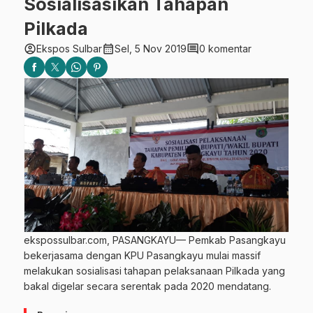
Sosialisasikan Tahapan
Pilkada
account_circle
calendar_month
comment
Ekspos Sulbar
Sel, 5 Nov 2019
0 komentar
ekspossulbar.com, PASANGKAYU— Pemkab Pasangkayu
bekerjasama dengan KPU Pasangkayu mulai massif
melakukan sosialisasi tahapan pelaksanaan Pilkada yang
bakal digelar secara serentak pada 2020 mendatang.