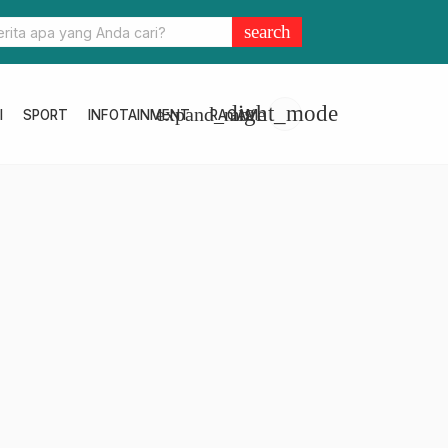
ar Gelar Donor Darah Kolaboratif di Balai Karantina Hewan, Ikan, da
search
Sulbar
light_mode
expand_more
I
SPORT
INFOTAINMENT
RAGAM