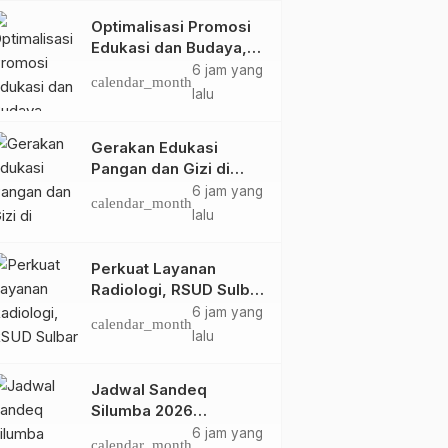
Optimalisasi Promosi
Edukasi dan Budaya,
Anjungan Provinsi
6 jam yang
calendar_month
Sulawesi Barat Perkuat
lalu
Kolaborasi Strategis
Bersama Sky World
Gerakan Edukasi
TMII
Pangan dan Gizi di
Mamasa: Tingkatkan
6 jam yang
calendar_month
Pengetahuan dan
lalu
Keterampilan Keluarga
dalam Pemenuhan Gizi
Perkuat Layanan
Radiologi, RSUD Sulbar
Sambut Kembali dr. Iis
6 jam yang
calendar_month
Imelda, Sp.Rad
lalu
Jadwal Sandeq
Silumba 2026
Disesuaikan,
6 jam yang
calendar_month