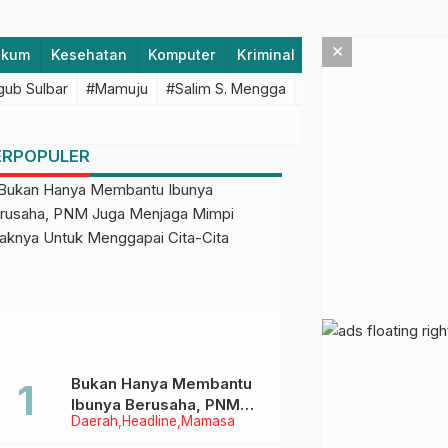
×
ukum
Kesehatan
Komputer
Kriminal
Lifestyle
Majen
ub Sulbar
#Mamuju
#Salim S. Mengga
#featured
#Polda S
ERPOPULER
Bukan Hanya Membantu
Ibunya Berusaha, PNM
Daerah
Headline
Mamasa
Juga Menjaga Mimpi
Anaknya Untuk