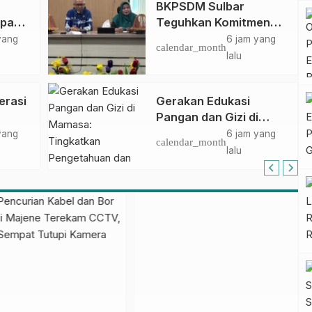
BKPSDM Sulbar
apan
Teguhkan Komitmen
ncak
Pengembangan
yang
6 jam yang
calendar_month
gan
Kompetensi ASN
lalu
melalui
Penandatanganan
erasi
Gerakan Edukasi
Perjanjian Tugas
Pangan dan Gizi di
Belajar 2026
Mamasa: Tingkatkan
yang
6 jam yang
calendar_month
Pengetahuan dan
lalu
Keterampilan Keluarga
dalam Pemenuhan Gizi