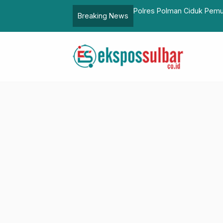
ik Tenggak Miras
Menko Marves Puji Inovas
Breaking News