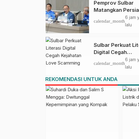
Pemprov Sulbar
Matangkan Persi
HUT Ke-81 RI, Pu
6 jam 
calendar_month
Upacara di Lapan
lalu
Ahmad Kirang
Sulbar Perkuat Lit
Digital Cegah
Kejahatan Love
6 jam 
calendar_month
Scamming
lalu
REKOMENDASI UNTUK ANDA