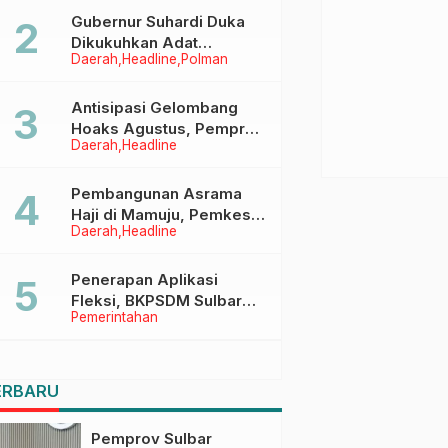
Menggapai Cita-Cita
Gubernur Suhardi Duka
Dikukuhkan Adat
Daerah
Headline
Polman
Balanipa, Raih Gelar Sulo
Tappidena
Antisipasi Gelombang
Hoaks Agustus, Pemprov
Daerah
Headline
Sulbar Ajak Warga Jaga
Ruang Digital
Pembangunan Asrama
Haji di Mamuju, Pemkesra
Daerah
Headline
dan Kementerian Haji
Sulbar Tinjau Lokasi
Penerapan Aplikasi
Fleksi, BKPSDM Sulbar
Pemerintahan
Dorong Transformasi
Digital Sistem Kehadiran
ASN
ERBARU
Pemprov Sulbar