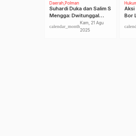
ngkayu
Daerah
Polman
Huku
asangkayu
Suhardi Duka dan Salim S
Aksi
siapan TPS
Mengga: Dwitunggal
Bor L
Kepemimpinan yang
Tere
nth
Sel, 16 Apr 2019
Kam, 21 Agu
calendar_month
calen
Kompak
Semp
2025