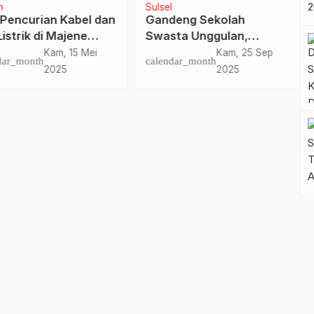
m
Sulsel
 Pencurian Kabel dan
Gandeng Sekolah
istrik di Majene
Swasta Unggulan,
kam CCTV, Pelaku
Pemkot Makassar
Kam, 15 Mei
Kam, 25 Sep
dar_month
calendar_month
at Tutupi Kamera
Siapkan Kuota Gratis
2025
2025
Siswa Miskin