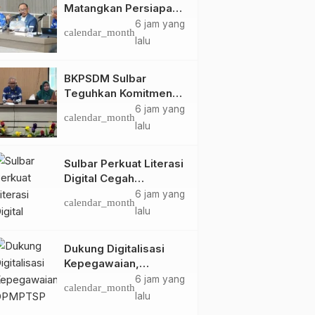
Matangkan Persiapan
HUT Ke-81 RI, Puncak
6 jam yang
calendar_month
Upacara di Lapangan
lalu
Ahmad Kirang
BKPSDM Sulbar
Teguhkan Komitmen
Pengembangan
6 jam yang
calendar_month
Kompetensi ASN
lalu
melalui
Penandatanganan
Sulbar Perkuat Literasi
Perjanjian Tugas
Digital Cegah
Belajar 2026
Kejahatan Love
6 jam yang
calendar_month
Scamming
lalu
Dukung Digitalisasi
Kepegawaian,
DPMPTSP Sulbar Siap
6 jam yang
calendar_month
Terapkan Aplikasi
lalu
FLEKSI ASN