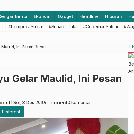
Dengar Berita
Ekonomi
Gadget
Headline
Hiburan
H
at
#Pemprov Sulbar
#Suhardi Duka
#Gubernur Sulbar
#Wag
T
Maulid, Ini Pesan Bupati
 Gelar Maulid, Ini Pesan
month
comment
Sel, 3 Des 2019
0 komentar
Pinterest