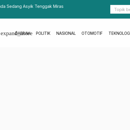
i IPAL Dalam Progres Program Citarum Harum
Dinkes Sulb
Tumbuhan 
expand_more
DAERAH
POLITIK
NASIONAL
OTOMOTIF
TEKNOLOG