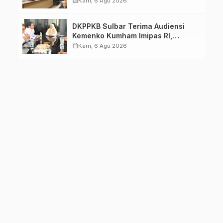
calendar_month
Kam, 6 Agu 2026
DKPPKB Sulbar Terima Audiensi
Kemenko Kumham Imipas RI,
Perkuat Pelayanan Kesehatan bagi
calendar_month
Kam, 6 Agu 2026
Kelompok Rentan