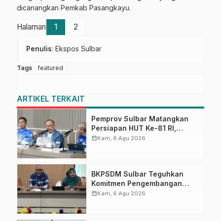
dicanangkan Pemkab Pasangkayu.
Halaman
1
2
Penulis
: Ekspos Sulbar
Tags
featured
ARTIKEL TERKAIT
Pemprov Sulbar Matangkan
Persiapan HUT Ke-81 RI,
Puncak Upacara di Lapangan
calendar_month
Kam, 6 Agu 2026
Ahmad Kirang
BKPSDM Sulbar Teguhkan
Komitmen Pengembangan
Kompetensi ASN melalui
calendar_month
Kam, 6 Agu 2026
Penandatanganan Perjanjian
Tugas Belajar 2026