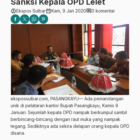
Sanksi Kepala OPD Lelet
account_circle
calendar_month
comment
Ekspos Sulbar
Kam, 9 Jan 2020
0 komentar
ekspossulbar.com, PASANGKAYU— Ada pemandangan
unik di pelataran kantor Bupati Pasangkayu, Kamis 9
Januari. Sejumlah kepala OPD nampak berkumpul sambil
berbincang-bincang dengan raut muka yang nampak
tegang. Sedikitnya ada sekira delapan orang kepala OPD
disana.