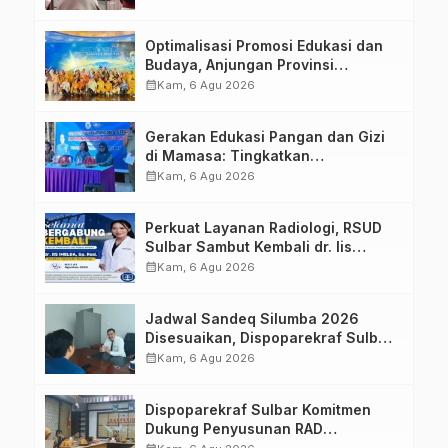
Optimalisasi Promosi Edukasi dan
Budaya, Anjungan Provinsi
Sulawesi Barat Perkuat Kolaborasi
calendar_month
Kam, 6 Agu 2026
Strategis Bersama Sky World TMII
Gerakan Edukasi Pangan dan Gizi
di Mamasa: Tingkatkan
Pengetahuan dan Keterampilan
calendar_month
Kam, 6 Agu 2026
Keluarga dalam Pemenuhan Gizi
Perkuat Layanan Radiologi, RSUD
Sulbar Sambut Kembali dr. Iis
Imelda, Sp.Rad
calendar_month
Kam, 6 Agu 2026
Jadwal Sandeq Silumba 2026
Disesuaikan, Dispoparekraf Sulbar
Pastikan Persiapan Tetap
calendar_month
Kam, 6 Agu 2026
Dimatangkan
Dispoparekraf Sulbar Komitmen
Dukung Penyusunan RAD
TPB/SDGs Sulawesi Barat