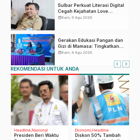
Sulbar Perkuat Literasi Digital
Cegah Kejahatan Love
Scamming
calendar_month
Kam, 6 Agu 2026
Gerakan Edukasi Pangan dan
Gizi di Mamasa: Tingkatkan
Pengetahuan dan
calendar_month
Kam, 6 Agu 2026
Keterampilan Keluarga dalam
Pemenuhan Gizi
REKOMENDASI UNTUK ANDA
Headline
Nasional
Ekonomi
Headline
D
Presiden Beri Waktu
Diskon 50% Tambah
W