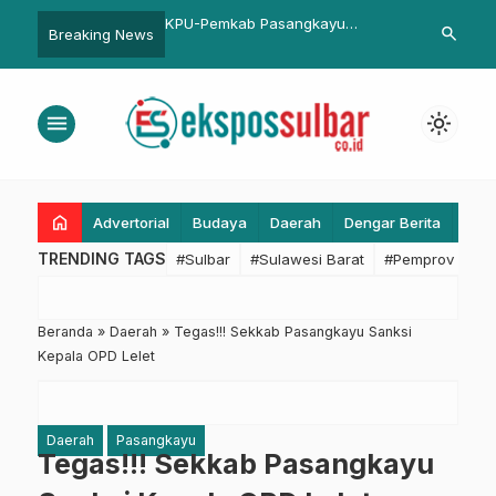
nflasi
KPU-Pemkab Pasangkayu
Etape II Pamboang-Banua
search
Breaking News
Sosialisasikan Tahapan Pilkada
Sendana, Persaingan Para
Passandeq Semakin Ketat
menu
light_mode
home
Advertorial
Budaya
Daerah
Dengar Berita
Eko
TRENDING TAGS
#Sulbar
#Sulawesi Barat
#Pemprov Sulba
Beranda
»
Daerah
»
Tegas!!! Sekkab Pasangkayu Sanksi
Kepala OPD Lelet
Daerah
Pasangkayu
Tegas!!! Sekkab Pasangkayu