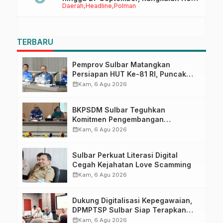
Daerah
Headline
Polman
Sulbar
TERBARU
Pemprov Sulbar Matangkan
Persiapan HUT Ke-81 RI, Puncak
Upacara di Lapangan Ahmad
calendar_month
Kam, 6 Agu 2026
Kirang
BKPSDM Sulbar Teguhkan
Komitmen Pengembangan
Kompetensi ASN melalui
calendar_month
Kam, 6 Agu 2026
Penandatanganan Perjanjian
Tugas Belajar 2026
Sulbar Perkuat Literasi Digital
Cegah Kejahatan Love Scamming
calendar_month
Kam, 6 Agu 2026
Dukung Digitalisasi Kepegawaian,
DPMPTSP Sulbar Siap Terapkan
Aplikasi FLEKSI ASN
calendar_month
Kam, 6 Agu 2026