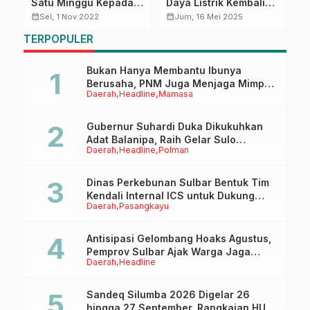
a,
Satu Minggu Kepada
Daya Listrik Kembali
P
Menteri Pertanian Cek
Hadir, Begini Cara
Us
calendar_month
calendar_month
calendar_month
Sel, 1 Nov 2022
Jum, 16 Mei 2025
Stok Beras Nasional
Mendapatkan
P
TERPOPULER
Promonya
T
an
K
Bukan Hanya Membantu Ibunya
Berusaha, PNM Juga Menjaga Mimpi
Daerah
Headline
Mamasa
Anaknya Untuk Menggapai Cita-Cita
Gubernur Suhardi Duka Dikukuhkan
Adat Balanipa, Raih Gelar Sulo
Daerah
Headline
Polman
Tappidena
Dinas Perkebunan Sulbar Bentuk Tim
Kendali Internal ICS untuk Dukung
Daerah
Pasangkayu
Sertifikasi ISPO Pekebun di
Pasangkayu
Antisipasi Gelombang Hoaks Agustus,
Pemprov Sulbar Ajak Warga Jaga
Daerah
Headline
Ruang Digital
Sandeq Silumba 2026 Digelar 26
hingga 27 September, Rangkaian HUT