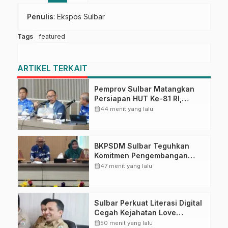
Penulis
: Ekspos Sulbar
Tags
featured
ARTIKEL TERKAIT
Pemprov Sulbar Matangkan
Persiapan HUT Ke-81 RI,
Puncak Upacara di Lapangan
calendar_month
44 menit yang lalu
Ahmad Kirang
BKPSDM Sulbar Teguhkan
Komitmen Pengembangan
Kompetensi ASN melalui
calendar_month
47 menit yang lalu
Penandatanganan Perjanjian
Tugas Belajar 2026
Sulbar Perkuat Literasi Digital
Cegah Kejahatan Love
Scamming
calendar_month
50 menit yang lalu