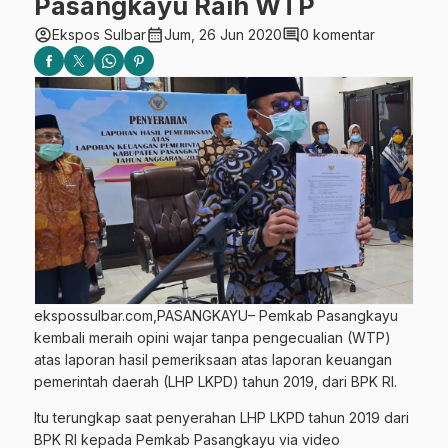
Pasangkayu Raih WTP
account_circle
calendar_month
comment
Ekspos Sulbar
Jum, 26 Jun 2020
0 komentar
ekspossulbar.com,PASANGKAYU– Pemkab Pasangkayu
kembali meraih opini wajar tanpa pengecualian (WTP)
atas laporan hasil pemeriksaan atas laporan keuangan
pemerintah daerah (LHP LKPD) tahun 2019, dari BPK RI.
Itu terungkap saat penyerahan LHP LKPD tahun 2019 dari
BPK RI kepada Pemkab Pasangkayu via video