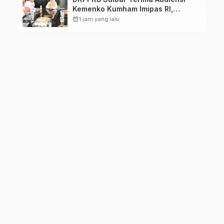
Kemenko Kumham Imipas RI,
Perkuat Pelayanan Kesehatan bagi
calendar_month
1 jam yang lalu
Kelompok Rentan