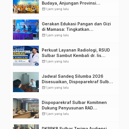
Budaya, Anjungan Provinsi
Sulawesi Barat Perkuat Kolaborasi
calendar_month
1 jam yang lalu
Strategis Bersama Sky World TMII
Gerakan Edukasi Pangan dan Gizi
di Mamasa: Tingkatkan
Pengetahuan dan Keterampilan
calendar_month
1 jam yang lalu
Keluarga dalam Pemenuhan Gizi
Perkuat Layanan Radiologi, RSUD
Sulbar Sambut Kembali dr. Iis
Imelda, Sp.Rad
calendar_month
1 jam yang lalu
Jadwal Sandeq Silumba 2026
Disesuaikan, Dispoparekraf Sulbar
Pastikan Persiapan Tetap
calendar_month
1 jam yang lalu
Dimatangkan
Dispoparekraf Sulbar Komitmen
Dukung Penyusunan RAD
TPB/SDGs Sulawesi Barat
calendar_month
1 jam yang lalu
DKPPKB Sulbar Terima Audiensi