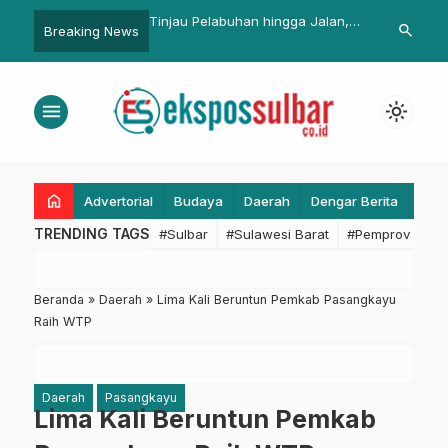
Tinjau Pelabuhan hingga Jalan,
PPK Resmi Dilantik, Ini Pesan KPU
search
Breaking News
Bapperida Sulbar Pastikan
Pasangkayu
Program Infrastruktur Tepat
Sasaran
menu
light_mode
home
Advertorial
Budaya
Daerah
Dengar Berita
Eko
TRENDING TAGS
#Sulbar
#Sulawesi Barat
#Pemprov Sulba
Beranda
»
Daerah
»
Lima Kali Beruntun Pemkab Pasangkayu
Raih WTP
Daerah
Pasangkayu
Lima Kali Beruntun Pemkab