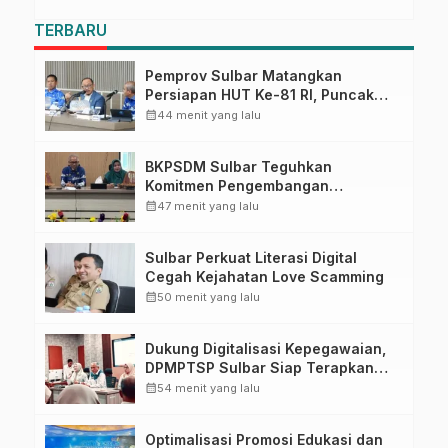
TERBARU
Pemprov Sulbar Matangkan
Persiapan HUT Ke-81 RI, Puncak
Upacara di Lapangan Ahmad
calendar_month
44 menit yang lalu
Kirang
BKPSDM Sulbar Teguhkan
Komitmen Pengembangan
Kompetensi ASN melalui
calendar_month
47 menit yang lalu
Penandatanganan Perjanjian
Tugas Belajar 2026
Sulbar Perkuat Literasi Digital
Cegah Kejahatan Love Scamming
calendar_month
50 menit yang lalu
Dukung Digitalisasi Kepegawaian,
DPMPTSP Sulbar Siap Terapkan
Aplikasi FLEKSI ASN
calendar_month
54 menit yang lalu
Optimalisasi Promosi Edukasi dan