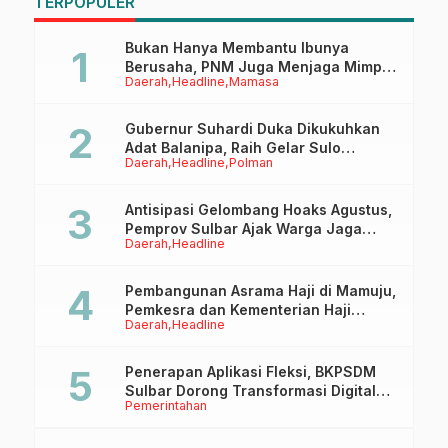
TERPOPULER
Era Digital
Bukan Hanya Membantu Ibunya
Berusaha, PNM Juga Menjaga Mimpi
Daerah
Headline
Mamasa
Anaknya Untuk Menggapai Cita-Cita
Gubernur Suhardi Duka Dikukuhkan
Adat Balanipa, Raih Gelar Sulo
Daerah
Headline
Polman
Tappidena
Antisipasi Gelombang Hoaks Agustus,
Pemprov Sulbar Ajak Warga Jaga
Daerah
Headline
Ruang Digital
Pembangunan Asrama Haji di Mamuju,
Pemkesra dan Kementerian Haji
Daerah
Headline
Sulbar Tinjau Lokasi
Penerapan Aplikasi Fleksi, BKPSDM
Sulbar Dorong Transformasi Digital
Pemerintahan
Sistem Kehadiran ASN