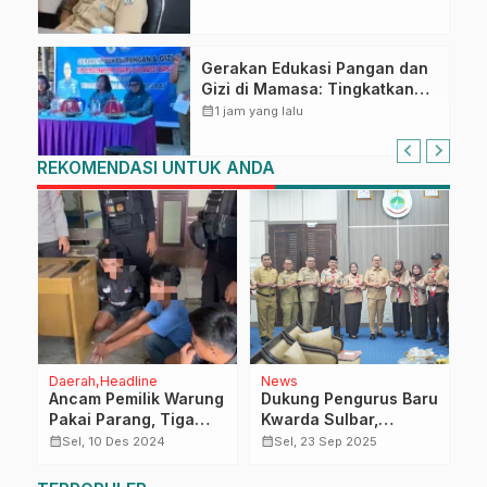
Gerakan Edukasi Pangan dan
Gizi di Mamasa: Tingkatkan
Pengetahuan dan
calendar_month
1 jam yang lalu
Keterampilan Keluarga dalam
Pemenuhan Gizi
REKOMENDASI UNTUK ANDA
Daerah
Headline
News
R
Ancam Pemilik Warung
Dukung Pengurus Baru
A
Pakai Parang, Tiga
Kwarda Sulbar,
H
Pemuda di Mamuju
Gubernur SDK
P
calendar_month
calendar_month
calendar_month
Sel, 10 Des 2024
Sel, 23 Sep 2025
Diamankan Polisi
Tekankan Pentingnya
Pendidikan Karakter di