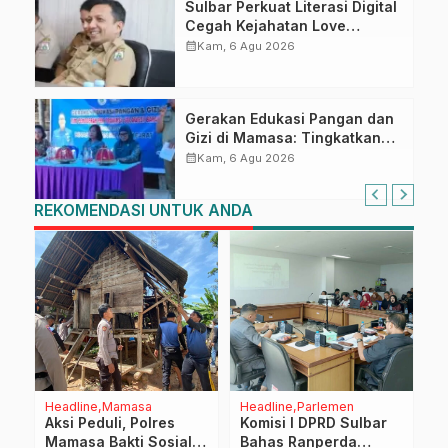
Sulbar Perkuat Literasi Digital
Cegah Kejahatan Love
Scamming
calendar_month
Kam, 6 Agu 2026
Gerakan Edukasi Pangan dan
Gizi di Mamasa: Tingkatkan
Pengetahuan dan
calendar_month
Kam, 6 Agu 2026
Keterampilan Keluarga dalam
Pemenuhan Gizi
REKOMENDASI UNTUK ANDA
Headline
Mamasa
Headline
Parlemen
D
Aksi Peduli, Polres
Komisi I DPRD Sulbar
O
Mamasa Bakti Sosial
Bahas Ranperda
P