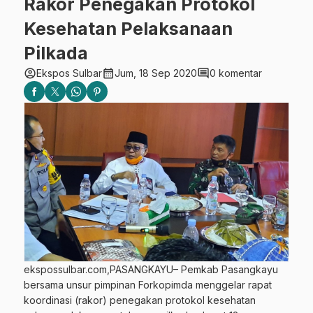
Rakor Penegakan Protokol
Kesehatan Pelaksanaan
Pilkada
account_circle
calendar_month
comment
Ekspos Sulbar
Jum, 18 Sep 2020
0 komentar
ekspossulbar.com,PASANGKAYU– Pemkab Pasangkayu
bersama unsur pimpinan Forkopimda menggelar rapat
koordinasi (rakor) penegakan protokol kesehatan