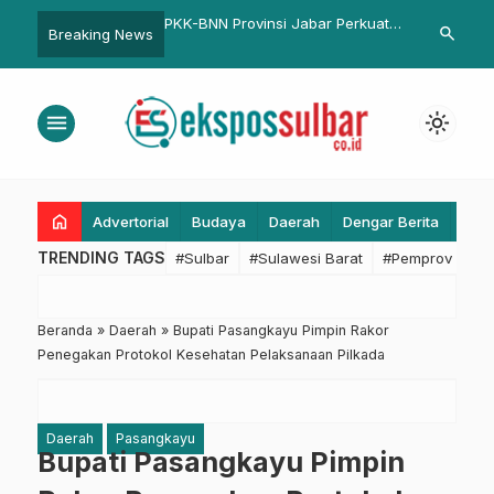
rovinsi Jabar Perkuat
Perkuat Sinergitas, Dorong
Rencana Pem
search
Breaking News
 Sosialisasikan
Pemulihan Ekonomi Daerah
Majene Dibah
nti Narkoba
Tekankan As
Sosial
menu
light_mode
home
Advertorial
Budaya
Daerah
Dengar Berita
Eko
TRENDING TAGS
#Sulbar
#Sulawesi Barat
#Pemprov Sulba
Beranda
»
Daerah
»
Bupati Pasangkayu Pimpin Rakor
Penegakan Protokol Kesehatan Pelaksanaan Pilkada
Daerah
Pasangkayu
Bupati Pasangkayu Pimpin