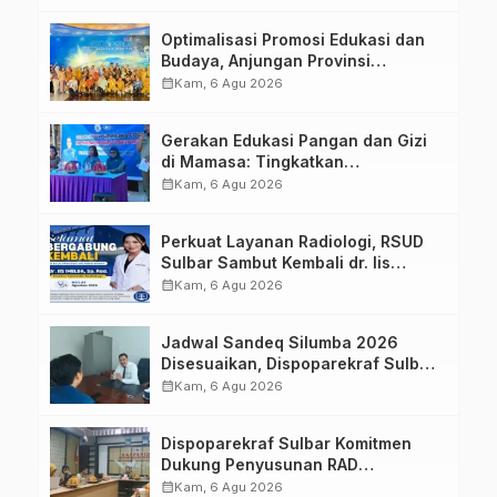
Optimalisasi Promosi Edukasi dan
Budaya, Anjungan Provinsi
Sulawesi Barat Perkuat Kolaborasi
calendar_month
Kam, 6 Agu 2026
Strategis Bersama Sky World TMII
Gerakan Edukasi Pangan dan Gizi
di Mamasa: Tingkatkan
Pengetahuan dan Keterampilan
calendar_month
Kam, 6 Agu 2026
Keluarga dalam Pemenuhan Gizi
Perkuat Layanan Radiologi, RSUD
Sulbar Sambut Kembali dr. Iis
Imelda, Sp.Rad
calendar_month
Kam, 6 Agu 2026
Jadwal Sandeq Silumba 2026
Disesuaikan, Dispoparekraf Sulbar
Pastikan Persiapan Tetap
calendar_month
Kam, 6 Agu 2026
Dimatangkan
Dispoparekraf Sulbar Komitmen
Dukung Penyusunan RAD
TPB/SDGs Sulawesi Barat
calendar_month
Kam, 6 Agu 2026