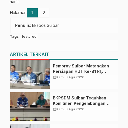
nanti.
Halaman
1
2
Penulis
: Ekspos Sulbar
Tags
featured
ARTIKEL TERKAIT
Pemprov Sulbar Matangkan
Persiapan HUT Ke-81 RI,
Puncak Upacara di Lapangan
calendar_month
Kam, 6 Agu 2026
Ahmad Kirang
BKPSDM Sulbar Teguhkan
Komitmen Pengembangan
Kompetensi ASN melalui
calendar_month
Kam, 6 Agu 2026
Penandatanganan Perjanjian
Tugas Belajar 2026