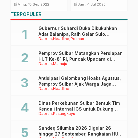
Bedah Rumah Warga
Pertanggungjawaban
P
calendar_month
calendar_month
calendar_month
Ming, 18 Sep 2022
Jum, 4 Jul 2025
Kurang Mampu.
APBD 2024 dalam
TERPOPULER
Rapat Kerja
Gubernur Suhardi Duka Dikukuhkan
Adat Balanipa, Raih Gelar Sulo
Daerah
Headline
Polman
Tappidena
Pemprov Sulbar Matangkan Persiapan
HUT Ke-81 RI, Puncak Upacara di
Daerah
Mamuju
Lapangan Ahmad Kirang
Antisipasi Gelombang Hoaks Agustus,
Pemprov Sulbar Ajak Warga Jaga
Daerah
Headline
Ruang Digital
Dinas Perkebunan Sulbar Bentuk Tim
Kendali Internal ICS untuk Dukung
Daerah
Pasangkayu
Sertifikasi ISPO Pekebun di
Pasangkayu
Sandeq Silumba 2026 Digelar 26
hingga 27 September, Rangkaian HUT