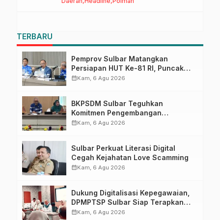
Daerah
Headline
Polman
Sulbar
TERBARU
Pemprov Sulbar Matangkan
Persiapan HUT Ke-81 RI, Puncak
Upacara di Lapangan Ahmad
calendar_month
Kam, 6 Agu 2026
Kirang
BKPSDM Sulbar Teguhkan
Komitmen Pengembangan
Kompetensi ASN melalui
calendar_month
Kam, 6 Agu 2026
Penandatanganan Perjanjian
Tugas Belajar 2026
Sulbar Perkuat Literasi Digital
Cegah Kejahatan Love Scamming
calendar_month
Kam, 6 Agu 2026
Dukung Digitalisasi Kepegawaian,
DPMPTSP Sulbar Siap Terapkan
Aplikasi FLEKSI ASN
calendar_month
Kam, 6 Agu 2026