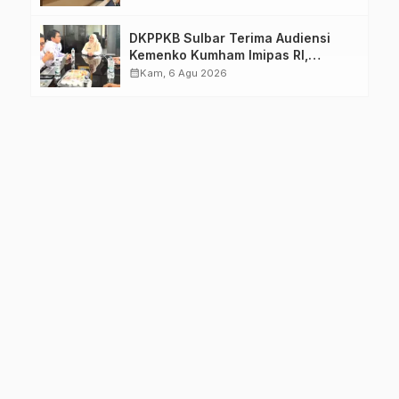
DKPPKB Sulbar Terima Audiensi
Kemenko Kumham Imipas RI,
Perkuat Pelayanan Kesehatan bagi
calendar_month
Kam, 6 Agu 2026
Kelompok Rentan