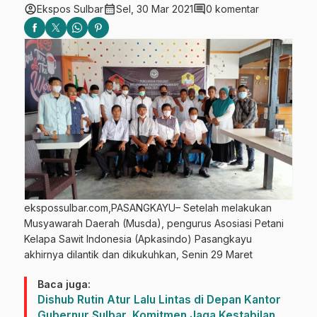
account_circle
calendar_month
comment
Ekspos Sulbar
Sel, 30 Mar 2021
0 komentar
ekspossulbar.com,PASANGKAYU– Setelah melakukan
Musyawarah Daerah (Musda), pengurus Asosiasi Petani
Kelapa Sawit Indonesia (Apkasindo) Pasangkayu
akhirnya dilantik dan dikukuhkan, Senin 29 Maret
Baca juga:
Dishub Rutin Atur Lalu Lintas di Depan Kantor
Gubernur Sulbar, Komitmen Jaga Kestabilan