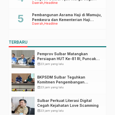
Daerah
Headline
Ruang Digital
Pembangunan Asrama Haji di Mamuju,
Pemkesra dan Kementerian Haji
Daerah
Headline
Sulbar Tinjau Lokasi
TERBARU
Pemprov Sulbar Matangkan
Persiapan HUT Ke-81 RI, Puncak
Upacara di Lapangan Ahmad
calendar_month
23 jam yang lalu
Kirang
BKPSDM Sulbar Teguhkan
Komitmen Pengembangan
Kompetensi ASN melalui
calendar_month
23 jam yang lalu
Penandatanganan Perjanjian
Tugas Belajar 2026
Sulbar Perkuat Literasi Digital
Cegah Kejahatan Love Scamming
calendar_month
23 jam yang lalu