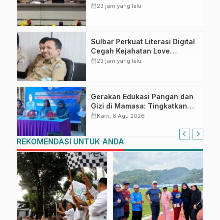
Kompetensi ASN melalui
calendar_month
23 jam yang lalu
Penandatanganan Perjanjian
Tugas Belajar 2026
Sulbar Perkuat Literasi Digital
Cegah Kejahatan Love
Scamming
calendar_month
23 jam yang lalu
Gerakan Edukasi Pangan dan
Gizi di Mamasa: Tingkatkan
Pengetahuan dan
calendar_month
Kam, 6 Agu 2026
Keterampilan Keluarga dalam
Pemenuhan Gizi
REKOMENDASI UNTUK ANDA