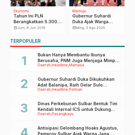
Ekonomi
Mamuju
D
P
si
Tahun Ini PLN
Gubernur Suhardi
H
Berangkatkan 5.300
Duka Ajak Warga
B
Pemudik Gratis
Sulbar Rutin
calendar_month
calendar_month
Jum, 8 Jun 2018
Ming, 3 Agu 2025
D
calendar_month
Berolahraga Demi
Kesehatan Jangka
TERPOPULER
Panjang
Bukan Hanya Membantu Ibunya
Berusaha, PNM Juga Menjaga Mimpi
Daerah
Headline
Mamasa
Anaknya Untuk Menggapai Cita-Cita
Gubernur Suhardi Duka Dikukuhkan
Adat Balanipa, Raih Gelar Sulo
Daerah
Headline
Polman
Tappidena
Dinas Perkebunan Sulbar Bentuk Tim
Kendali Internal ICS untuk Dukung
Daerah
Pasangkayu
Sertifikasi ISPO Pekebun di
Pasangkayu
Antisipasi Gelombang Hoaks Agustus,
Pemprov Sulbar Ajak Warga Jaga