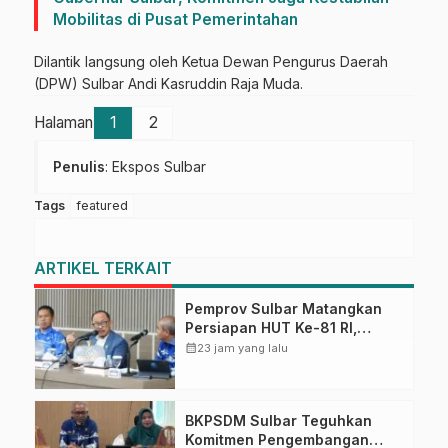
Mobilitas di Pusat Pemerintahan
Dilantik langsung oleh Ketua Dewan Pengurus Daerah
(DPW) Sulbar Andi Kasruddin Raja Muda.
Halaman
1
2
Penulis
: Ekspos Sulbar
Tags
featured
ARTIKEL TERKAIT
Pemprov Sulbar Matangkan
Persiapan HUT Ke-81 RI,
Puncak Upacara di Lapangan
calendar_month
23 jam yang lalu
Ahmad Kirang
BKPSDM Sulbar Teguhkan
Komitmen Pengembangan