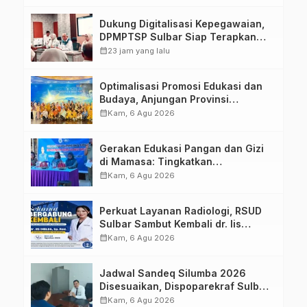
Dukung Digitalisasi Kepegawaian,
DPMPTSP Sulbar Siap Terapkan
Aplikasi FLEKSI ASN
calendar_month
23 jam yang lalu
Optimalisasi Promosi Edukasi dan
Budaya, Anjungan Provinsi
Sulawesi Barat Perkuat Kolaborasi
calendar_month
Kam, 6 Agu 2026
Strategis Bersama Sky World TMII
Gerakan Edukasi Pangan dan Gizi
di Mamasa: Tingkatkan
Pengetahuan dan Keterampilan
calendar_month
Kam, 6 Agu 2026
Keluarga dalam Pemenuhan Gizi
Perkuat Layanan Radiologi, RSUD
Sulbar Sambut Kembali dr. Iis
Imelda, Sp.Rad
calendar_month
Kam, 6 Agu 2026
Jadwal Sandeq Silumba 2026
Disesuaikan, Dispoparekraf Sulbar
Pastikan Persiapan Tetap
calendar_month
Kam, 6 Agu 2026