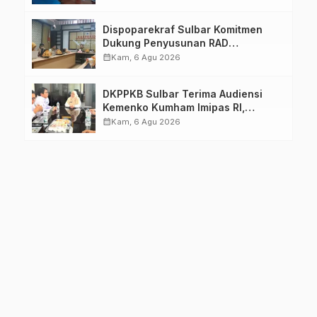
Dimatangkan
Dispoparekraf Sulbar Komitmen
Dukung Penyusunan RAD
TPB/SDGs Sulawesi Barat
calendar_month
Kam, 6 Agu 2026
DKPPKB Sulbar Terima Audiensi
Kemenko Kumham Imipas RI,
Perkuat Pelayanan Kesehatan bagi
calendar_month
Kam, 6 Agu 2026
Kelompok Rentan