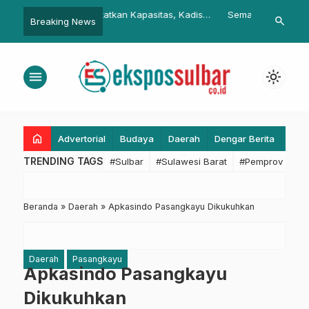
n Kapasitas, Kadis
Semangat Soul of Youth:
Lemhannas P
search
Breaking News
lbar Ikut Pelatihan
Generasi Muda Tampilkan Pesona
Persaingan 
Tari Sulawesi Barat di TMII
Dominasi Geo
menu
light_mode
home
Advertorial
Budaya
Daerah
Dengar Berita
Eko
TRENDING TAGS
#Sulbar
#Sulawesi Barat
#Pemprov Sulba
Beranda
»
Daerah
»
Apkasindo Pasangkayu Dikukuhkan
Daerah
Pasangkayu
Apkasindo Pasangkayu
Dikukuhkan