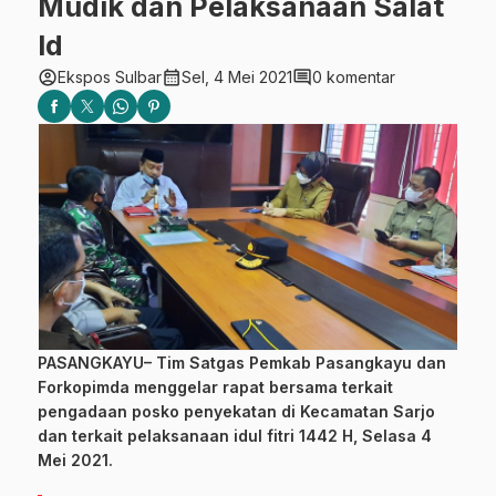
Mudik dan Pelaksanaan Salat
Id
account_circle
calendar_month
comment
Ekspos Sulbar
Sel, 4 Mei 2021
0 komentar
PASANGKAYU– Tim Satgas Pemkab Pasangkayu dan
Forkopimda menggelar rapat bersama terkait
pengadaan posko penyekatan di Kecamatan Sarjo
dan terkait pelaksanaan idul fitri 1442 H, Selasa 4
Mei 2021.