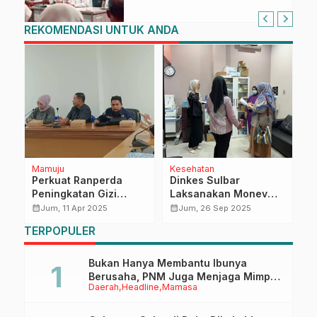
FLEKSI ASN
REKOMENDASI UNTUK ANDA
Mamuju
Kesehatan
P
Perkuat Ranperda
Dinkes Sulbar
S
Peningkatan Gizi
Laksanakan Monev
K
m
Masyarakat, DPRD
Standarisasi
M
calendar_month
calendar_month
calendar_month
Jum, 11 Apr 2025
Jum, 26 Sep 2025
6
Sulbar Akan Lalukan
Pelayanan Rumah
G
TERPOPULER
Kunjungan Kerja
Sakit, Sasar RS
B
Khusus Mutiara Ibu
W
Mamuju
Bukan Hanya Membantu Ibunya
Berusaha, PNM Juga Menjaga Mimpi
Daerah
Headline
Mamasa
Anaknya Untuk Menggapai Cita-Cita