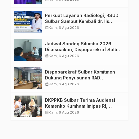
Keluarga dalam Pemenuhan Gizi
Perkuat Layanan Radiologi, RSUD
Sulbar Sambut Kembali dr. Iis
Imelda, Sp.Rad
calendar_month
Kam, 6 Agu 2026
Jadwal Sandeq Silumba 2026
Disesuaikan, Dispoparekraf Sulbar
Pastikan Persiapan Tetap
calendar_month
Kam, 6 Agu 2026
Dimatangkan
Dispoparekraf Sulbar Komitmen
Dukung Penyusunan RAD
TPB/SDGs Sulawesi Barat
calendar_month
Kam, 6 Agu 2026
DKPPKB Sulbar Terima Audiensi
Kemenko Kumham Imipas RI,
Perkuat Pelayanan Kesehatan bagi
calendar_month
Kam, 6 Agu 2026
Kelompok Rentan