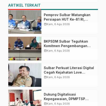
ARTIKEL TERKAIT
Pemprov Sulbar Matangkan
Persiapan HUT Ke-81 RI,
Puncak Upacara di Lapangan
calendar_month
Kam, 6 Agu 2026
Ahmad Kirang
BKPSDM Sulbar Teguhkan
Komitmen Pengembangan
Kompetensi ASN melalui
calendar_month
Kam, 6 Agu 2026
Penandatanganan Perjanjian
Tugas Belajar 2026
Sulbar Perkuat Literasi Digital
Cegah Kejahatan Love
Scamming
calendar_month
Kam, 6 Agu 2026
Dukung Digitalisasi
Kepegawaian, DPMPTSP
Sulbar Siap Terapkan Aplikasi
calendar_month
Kam, 6 Agu 2026