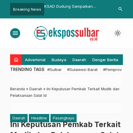
ung Sampaikan
Jokowi Minta ASEAN Tangani
Sinkronisasi
search
Breaking News
kawa kepada Ridwan
Masalah Muslim Rohingya di
SDK-JSM: Ba
Gedung Pakuan
Rakhine State
Sematkan As
Gibran dala
menu
light_mode
home
Advertorial
Budaya
Daerah
Dengar Berita
Eko
TRENDING TAGS
#Sulbar
#Sulawesi Barat
#Pemprov Sulba
Beranda
»
Daerah
»
Ini Keputusan Pemkab Terkait Mudik dan
Pelaksanaan Salat Id
Daerah
Headline
Pasangkayu
Ini Keputusan Pemkab Terkait