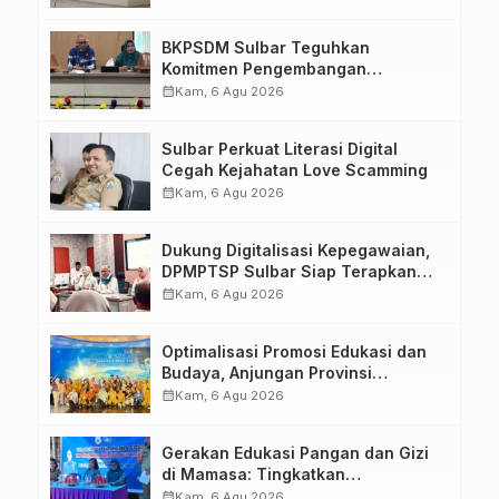
Kirang
BKPSDM Sulbar Teguhkan
Komitmen Pengembangan
Kompetensi ASN melalui
calendar_month
Kam, 6 Agu 2026
Penandatanganan Perjanjian
Tugas Belajar 2026
Sulbar Perkuat Literasi Digital
Cegah Kejahatan Love Scamming
calendar_month
Kam, 6 Agu 2026
Dukung Digitalisasi Kepegawaian,
DPMPTSP Sulbar Siap Terapkan
Aplikasi FLEKSI ASN
calendar_month
Kam, 6 Agu 2026
Optimalisasi Promosi Edukasi dan
Budaya, Anjungan Provinsi
Sulawesi Barat Perkuat Kolaborasi
calendar_month
Kam, 6 Agu 2026
Strategis Bersama Sky World TMII
Gerakan Edukasi Pangan dan Gizi
di Mamasa: Tingkatkan
Pengetahuan dan Keterampilan
calendar_month
Kam, 6 Agu 2026