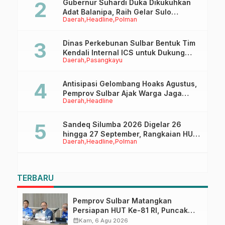
Gubernur Suhardi Duka Dikukuhkan
Adat Balanipa, Raih Gelar Sulo
Daerah
Headline
Polman
Tappidena
Dinas Perkebunan Sulbar Bentuk Tim
Kendali Internal ICS untuk Dukung
Daerah
Pasangkayu
Sertifikasi ISPO Pekebun di
Pasangkayu
Antisipasi Gelombang Hoaks Agustus,
Pemprov Sulbar Ajak Warga Jaga
Daerah
Headline
Ruang Digital
Sandeq Silumba 2026 Digelar 26
hingga 27 September, Rangkaian HUT
Daerah
Headline
Polman
Sulbar
TERBARU
Pemprov Sulbar Matangkan
Persiapan HUT Ke-81 RI, Puncak
Upacara di Lapangan Ahmad
calendar_month
Kam, 6 Agu 2026