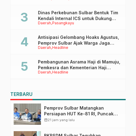
Dinas Perkebunan Sulbar Bentuk Tim
Kendali Internal ICS untuk Dukung
Daerah
Pasangkayu
Sertifikasi ISPO Pekebun di
Pasangkayu
Antisipasi Gelombang Hoaks Agustus,
Pemprov Sulbar Ajak Warga Jaga
Daerah
Headline
Ruang Digital
Pembangunan Asrama Haji di Mamuju,
Pemkesra dan Kementerian Haji
Daerah
Headline
Sulbar Tinjau Lokasi
TERBARU
Pemprov Sulbar Matangkan
Persiapan HUT Ke-81 RI, Puncak
Upacara di Lapangan Ahmad
calendar_month
21 jam yang lalu
Kirang
BKPSDM Sulbar Teguhkan