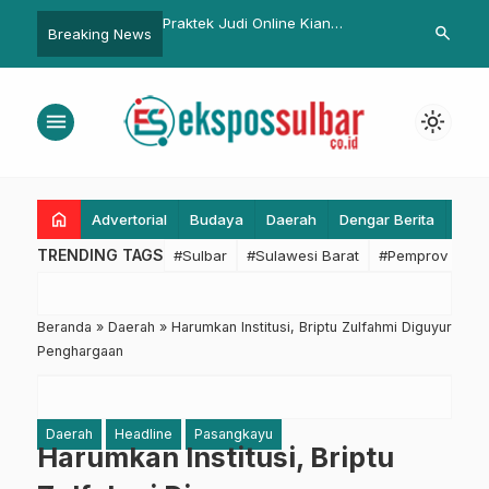
LKPJ 2024 Pemprov
Praktek Judi Online Kian
Kafilah Sulb
search
Breaking News
DPRD Sulbar
Meresahkan, Diskominfo Serukan
Penampilan d
Kampanye Literasi Digital di
2025, Syahru
Seluruh Kabupaten
menu
light_mode
home
Advertorial
Budaya
Daerah
Dengar Berita
Eko
TRENDING TAGS
#Sulbar
#Sulawesi Barat
#Pemprov Sulba
Beranda
»
Daerah
»
Harumkan Institusi, Briptu Zulfahmi Diguyur
Penghargaan
Daerah
Headline
Pasangkayu
Harumkan Institusi, Briptu