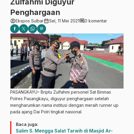
Zulfahmi Diguyur
Penghargaan
account_circle
calendar_month
comment
Ekspos Sulbar
Sel, 11 Mei 2021
0 komentar
PASANGKAYU– Briptu Zulfahmi personel Sat Binmas
Polres Pasangkayu, diguyur penghargaan setelah
mengharumkan nama institusi dengan meraih runner up
pada ajang Dai Polri tingkat nasional.
Baca juga:
Salim S. Mengga Salat Tarwih di Masjid Ar-