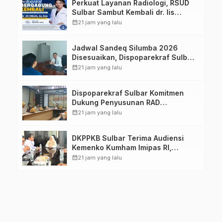
Perkuat Layanan Radiologi, RSUD
Sulbar Sambut Kembali dr. Iis
Imelda, Sp.Rad
calendar_month
21 jam yang lalu
Jadwal Sandeq Silumba 2026
Disesuaikan, Dispoparekraf Sulbar
Pastikan Persiapan Tetap
calendar_month
21 jam yang lalu
Dimatangkan
Dispoparekraf Sulbar Komitmen
Dukung Penyusunan RAD
TPB/SDGs Sulawesi Barat
calendar_month
21 jam yang lalu
DKPPKB Sulbar Terima Audiensi
Kemenko Kumham Imipas RI,
Perkuat Pelayanan Kesehatan bagi
calendar_month
21 jam yang lalu
Kelompok Rentan