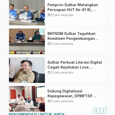
Pemprov Sulbar Matangkan
Persiapan HUT Ke-81 RI,
Puncak Upacara di Lapangan
calendar_month
21 jam yang lalu
Ahmad Kirang
BKPSDM Sulbar Teguhkan
Komitmen Pengembangan
Kompetensi ASN melalui
calendar_month
21 jam yang lalu
Penandatanganan Perjanjian
Tugas Belajar 2026
Sulbar Perkuat Literasi Digital
Cegah Kejahatan Love
Scamming
calendar_month
21 jam yang lalu
Dukung Digitalisasi
Kepegawaian, DPMPTSP
Sulbar Siap Terapkan Aplikasi
calendar_month
21 jam yang lalu
FLEKSI ASN
REKOMENDASI UNTUK ANDA