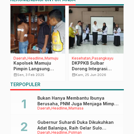
Daerah
Headline
Mamuju
Kesehatan
Pasangkayu
O
Kapolsek Mamuju
DKPPKB Sulbar
P
Pimpin Langsung
Dorong Integrasi
P
Penanganan Kasus
Program dan
2
calendar_month
calendar_month
calendar_month
Sen, 3 Feb 2025
Kam, 25 Jun 2026
Penganiayaan di Desa
Dukungan Lintas
TERPOPULER
Bambu
Sektor untuk
Tingkatkan Capaian
CKG Pasangkayu
Bukan Hanya Membantu Ibunya
Berusaha, PNM Juga Menjaga Mimpi
Daerah
Headline
Mamasa
Anaknya Untuk Menggapai Cita-Cita
Gubernur Suhardi Duka Dikukuhkan
Adat Balanipa, Raih Gelar Sulo
Daerah
Headline
Polman
Tappidena