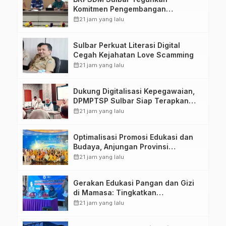
Komitmen Pengembangan
Kompetensi ASN melalui
calendar_month
21 jam yang lalu
Penandatanganan Perjanjian
Tugas Belajar 2026
Sulbar Perkuat Literasi Digital
Cegah Kejahatan Love Scamming
calendar_month
21 jam yang lalu
Dukung Digitalisasi Kepegawaian,
DPMPTSP Sulbar Siap Terapkan
Aplikasi FLEKSI ASN
calendar_month
21 jam yang lalu
Optimalisasi Promosi Edukasi dan
Budaya, Anjungan Provinsi
Sulawesi Barat Perkuat Kolaborasi
calendar_month
21 jam yang lalu
Strategis Bersama Sky World TMII
Gerakan Edukasi Pangan dan Gizi
di Mamasa: Tingkatkan
Pengetahuan dan Keterampilan
calendar_month
21 jam yang lalu
Keluarga dalam Pemenuhan Gizi