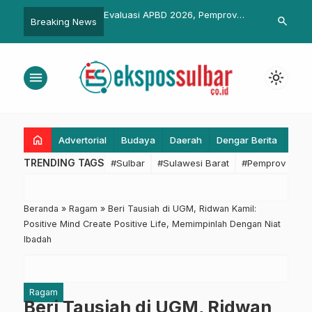
APBD 2026, Pemprov
Pemkesra Sulbar Sukses Gelar
Evaluasi Pen
search
Breaking News
…
stikan Program
Maulid Nabi dan Doa Lintas
Kearsipan, P
k Nyata
Agama, Gubernur SDK: Inilah
Lakukan Pen
Indonesia yang Harmoni
di Mamasa
menu
light_mode
home
Advertorial
Budaya
Daerah
Dengar Berita
Eko
TRENDING TAGS
#Sulbar
#Sulawesi Barat
#Pemprov Sulba
Beranda
»
Ragam
»
Beri Tausiah di UGM, Ridwan Kamil:
Positive Mind Create Positive Life, Memimpinlah Dengan Niat
Ibadah
Ragam
Beri Tausiah di UGM, Ridwan