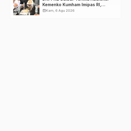
Kemenko Kumham Imipas RI,
Perkuat Pelayanan Kesehatan bagi
calendar_month
Kam, 6 Agu 2026
Kelompok Rentan