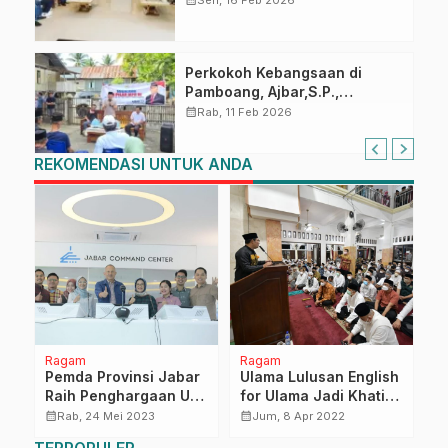
60 dan Kongres GABSI XXVII
Tahun 2026
Perkokoh Kebangsaan di
Pamboang, Ajbar,S.P.,
Sosialisasi Empat Pilar di Desa
calendar_month
Rab, 11 Feb 2026
Bonde
REKOMENDASI UNTUK ANDA
Ragam
Ragam
D
Pemda Provinsi Jabar
Ulama Lulusan English
B
Raih Penghargaan Unit
for Ulama Jadi Khatib
S
Kerja Pengadaan
Salat Tarawih
B
calendar_month
calendar_month
calendar_month
Rab, 24 Mei 2023
Jum, 8 Apr 2022
n
Barang/Jasa Proaktif
Berjemaah di Depok
K