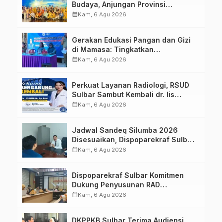
Budaya, Anjungan Provinsi
Sulawesi Barat Perkuat Kolaborasi
calendar_month
Kam, 6 Agu 2026
Strategis Bersama Sky World TMII
Gerakan Edukasi Pangan dan Gizi
di Mamasa: Tingkatkan
Pengetahuan dan Keterampilan
calendar_month
Kam, 6 Agu 2026
Keluarga dalam Pemenuhan Gizi
Perkuat Layanan Radiologi, RSUD
Sulbar Sambut Kembali dr. Iis
Imelda, Sp.Rad
calendar_month
Kam, 6 Agu 2026
Jadwal Sandeq Silumba 2026
Disesuaikan, Dispoparekraf Sulbar
Pastikan Persiapan Tetap
calendar_month
Kam, 6 Agu 2026
Dimatangkan
Dispoparekraf Sulbar Komitmen
Dukung Penyusunan RAD
TPB/SDGs Sulawesi Barat
calendar_month
Kam, 6 Agu 2026
DKPPKB Sulbar Terima Audiensi