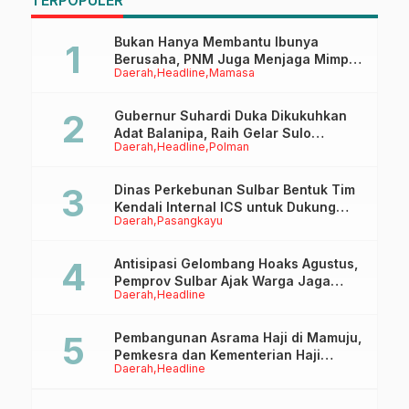
TERPOPULER
A
A
M
Bukan Hanya Membantu Ibunya
Berusaha, PNM Juga Menjaga Mimpi
Daerah
Headline
Mamasa
Anaknya Untuk Menggapai Cita-Cita
Gubernur Suhardi Duka Dikukuhkan
Adat Balanipa, Raih Gelar Sulo
Daerah
Headline
Polman
Tappidena
Dinas Perkebunan Sulbar Bentuk Tim
Kendali Internal ICS untuk Dukung
Daerah
Pasangkayu
Sertifikasi ISPO Pekebun di
Pasangkayu
Antisipasi Gelombang Hoaks Agustus,
Pemprov Sulbar Ajak Warga Jaga
Daerah
Headline
Ruang Digital
Pembangunan Asrama Haji di Mamuju,
Pemkesra dan Kementerian Haji
Daerah
Headline
Sulbar Tinjau Lokasi