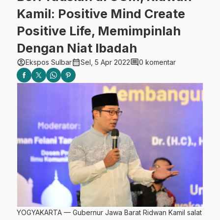
Kamil: Positive Mind Create
Positive Life, Memimpinlah
Dengan Niat Ibadah
account_circle
calendar_month
comment
Ekspos Sulbar
Sel, 5 Apr 2022
0 komentar
YOGYAKARTA — Gubernur Jawa Barat Ridwan Kamil salat