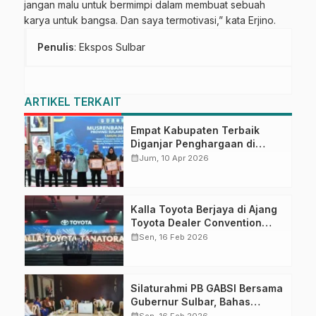
jangan malu untuk bermimpi dalam membuat sebuah
karya untuk bangsa. Dan saya termotivasi,” kata Erjino.
Penulis
: Ekspos Sulbar
ARTIKEL TERKAIT
Empat Kabupaten Terbaik
Diganjar Penghargaan di
Musrenbang Sulbar 2027
calendar_month
Jum, 10 Apr 2026
Kalla Toyota Berjaya di Ajang
Toyota Dealer Convention
2026
calendar_month
Sen, 16 Feb 2026
Silaturahmi PB GABSI Bersama
Gubernur Sulbar, Bahas
Persiapan Kejurnas Bridge ke-
calendar_month
Sen, 16 Feb 2026