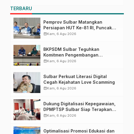
TERBARU
Pemprov Sulbar Matangkan
Persiapan HUT Ke-81 RI, Puncak
Upacara di Lapangan Ahmad
calendar_month
Kam, 6 Agu 2026
Kirang
BKPSDM Sulbar Teguhkan
Komitmen Pengembangan
Kompetensi ASN melalui
calendar_month
Kam, 6 Agu 2026
Penandatanganan Perjanjian
Tugas Belajar 2026
Sulbar Perkuat Literasi Digital
Cegah Kejahatan Love Scamming
calendar_month
Kam, 6 Agu 2026
Dukung Digitalisasi Kepegawaian,
DPMPTSP Sulbar Siap Terapkan
Aplikasi FLEKSI ASN
calendar_month
Kam, 6 Agu 2026
Optimalisasi Promosi Edukasi dan