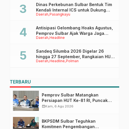
Dinas Perkebunan Sulbar Bentuk Tim
Kendali Internal ICS untuk Dukung
Daerah
Pasangkayu
Sertifikasi ISPO Pekebun di
Pasangkayu
Antisipasi Gelombang Hoaks Agustus,
Pemprov Sulbar Ajak Warga Jaga
Daerah
Headline
Ruang Digital
Sandeq Silumba 2026 Digelar 26
hingga 27 September, Rangkaian HUT
Daerah
Headline
Polman
Sulbar
TERBARU
Pemprov Sulbar Matangkan
Persiapan HUT Ke-81 RI, Puncak
Upacara di Lapangan Ahmad
calendar_month
Kam, 6 Agu 2026
Kirang
BKPSDM Sulbar Teguhkan
Komitmen Pengembangan