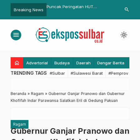
ringatan HUT
Bupati Pasangkayu Serahkan
Wagub Sulbar
search
Breaking News
…
u ke-19 Diparipurnakan
LKPJ 2018 ke DPRD
Rembuk Akba
Persatuan P
Balanipa
menu
light_mode
home
Advertorial
Budaya
Daerah
Dengar Berita
Eko
TRENDING TAGS
#Sulbar
#Sulawesi Barat
#Pemprov Sulba
Beranda
»
Ragam
»
Gubernur Ganjar Pranowo dan Gubernur
Khofifah Indar Parawansa Salatkan Eril di Gedung Pakuan
Ragam
Gubernur Ganjar Pranowo dan