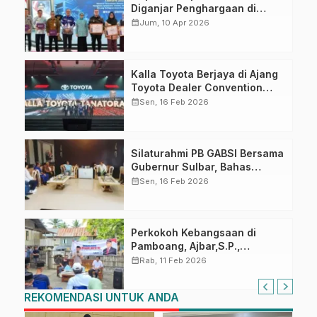
Diganjar Penghargaan di
Musrenbang Sulbar 2027
calendar_month
Jum, 10 Apr 2026
Kalla Toyota Berjaya di Ajang
Toyota Dealer Convention
2026
calendar_month
Sen, 16 Feb 2026
Silaturahmi PB GABSI Bersama
Gubernur Sulbar, Bahas
Persiapan Kejurnas Bridge ke-
calendar_month
Sen, 16 Feb 2026
60 dan Kongres GABSI XXVII
Tahun 2026
Perkokoh Kebangsaan di
Pamboang, Ajbar,S.P.,
Sosialisasi Empat Pilar di Desa
calendar_month
Rab, 11 Feb 2026
Bonde
REKOMENDASI UNTUK ANDA