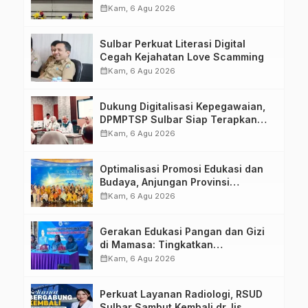
Kompetensi ASN melalui
calendar_month
Kam, 6 Agu 2026
Penandatanganan Perjanjian
Tugas Belajar 2026
Sulbar Perkuat Literasi Digital
Cegah Kejahatan Love Scamming
calendar_month
Kam, 6 Agu 2026
Dukung Digitalisasi Kepegawaian,
DPMPTSP Sulbar Siap Terapkan
Aplikasi FLEKSI ASN
calendar_month
Kam, 6 Agu 2026
Optimalisasi Promosi Edukasi dan
Budaya, Anjungan Provinsi
Sulawesi Barat Perkuat Kolaborasi
calendar_month
Kam, 6 Agu 2026
Strategis Bersama Sky World TMII
Gerakan Edukasi Pangan dan Gizi
di Mamasa: Tingkatkan
Pengetahuan dan Keterampilan
calendar_month
Kam, 6 Agu 2026
Keluarga dalam Pemenuhan Gizi
Perkuat Layanan Radiologi, RSUD
Sulbar Sambut Kembali dr. Iis