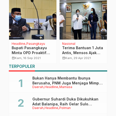
Headline
Pasangkayu
Nasional
D
Bupati Pasangkayu
Terima Bantuan 1 Juta
I
Minta OPD Proaktif
Antis, Mensos Ajak
G
ti
Dipembahasan
Dunia Usaha Peduli
M
calendar_month
calendar_month
calendar_month
Kam, 16 Sep 2021
Kam, 29 Apr 2021
RAPBDP 2021
Bencana
P
TERPOPULER
an
Bukan Hanya Membantu Ibunya
Berusaha, PNM Juga Menjaga Mimpi
Daerah
Headline
Mamasa
Anaknya Untuk Menggapai Cita-Cita
Gubernur Suhardi Duka Dikukuhkan
Adat Balanipa, Raih Gelar Sulo
Daerah
Headline
Polman
Tappidena