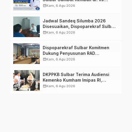
Imelda, Sp.Rad
calendar_month
Kam, 6 Agu 2026
Jadwal Sandeq Silumba 2026
Disesuaikan, Dispoparekraf Sulbar
Pastikan Persiapan Tetap
calendar_month
Kam, 6 Agu 2026
Dimatangkan
Dispoparekraf Sulbar Komitmen
Dukung Penyusunan RAD
TPB/SDGs Sulawesi Barat
calendar_month
Kam, 6 Agu 2026
DKPPKB Sulbar Terima Audiensi
Kemenko Kumham Imipas RI,
Perkuat Pelayanan Kesehatan bagi
calendar_month
Kam, 6 Agu 2026
Kelompok Rentan