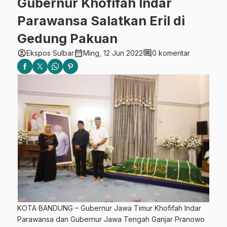
Gubernur Khofifah Indar
Parawansa Salatkan Eril di
Gedung Pakuan
account_circle
calendar_month
comment
Ekspos Sulbar
Ming, 12 Jun 2022
0 komentar
KOTA BANDUNG – Gubernur Jawa Timur Khofifah Indar
Parawansa dan Gubernur Jawa Tengah Ganjar Pranowo