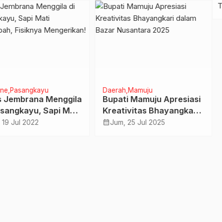
kasi
ine
Pasangkayu
Daerah
Mamuju
s Jembrana Menggila
Bupati Mamuju Apresiasi
asangkayu, Sapi Mati
Kreativitas Bhayangkari
ambah, Fisiknya
dalam Bazar Nusantara
calendar_month
, 19 Jul 2022
Jum, 25 Jul 2025
erikan!
2025