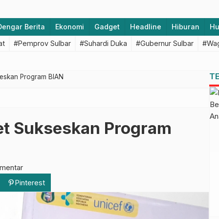
Dengar Berita
Ekonomi
Gadget
Headline
Hiburan
H
at
#Pemprov Sulbar
#Suhardi Duka
#Gubernur Sulbar
#Wag
T
seskan Program BIAN
et Sukseskan Program
omentar
Pinterest