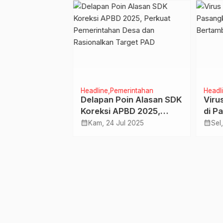
PPN Gunakan Apli
Coretax
line
Pasangkayu
Headline
Pemerintahan
Headl
sangkayu Jaga
Delapan Poin Alasan SDK
Viru
s Dengan
Koreksi APBD 2025,
di P
ekerja PT.UWTL
Perkuat Pemerintahan
Bert
calendar_month
calendar_month
 2021
Kam, 24 Jul 2025
Sel
Desa dan Rasionalkan
Meng
Target PAD