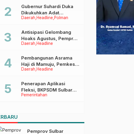
Menggapai Cita-Cita
Gubernur Suhardi Duka
Dikukuhkan Adat
Daerah
Headline
Polman
Balanipa, Raih Gelar Sulo
Tappidena
Antisipasi Gelombang
Hoaks Agustus, Pemprov
Daerah
Headline
Sulbar Ajak Warga Jaga
Ruang Digital
Pembangunan Asrama
Haji di Mamuju, Pemkesra
Daerah
Headline
dan Kementerian Haji
Sulbar Tinjau Lokasi
Penerapan Aplikasi
Fleksi, BKPSDM Sulbar
Pemerintahan
Dorong Transformasi
Digital Sistem Kehadiran
ASN
ERBARU
Pemprov Sulbar