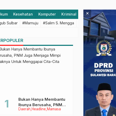
×
ukum
Kesehatan
Komputer
Kriminal
Lifestyle
Majen
ub Sulbar
#Mamuju
#Salim S. Mengga
#featured
#Polda S
ERPOPULER
Bukan Hanya Membantu
Ibunya Berusaha, PNM
Daerah
Headline
Mamasa
Juga Menjaga Mimpi
Anaknya Untuk