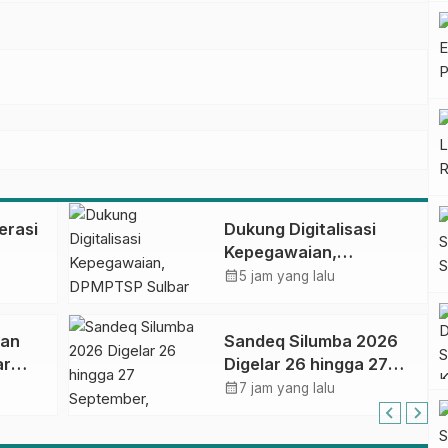
erasi
Dukung Digitalisasi
Kepegawaian,
DPMPTSP Sulbar Siap
calendar_month
5 jam yang lalu
Terapkan Aplikasi
FLEKSI ASN
dan
Sandeq Silumba 2026
ar
Digelar 26 hingga 27
September, Rangkaian
calendar_month
7 jam yang lalu
dalam
HUT Sulbar
asa