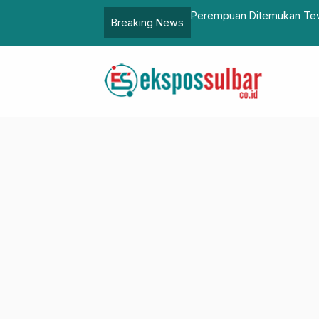
Mamuju, Suami Jadi Tersangka
DKP Sulbar Minta Usaha T
Breaking News
Vaname yang Berkelanjut