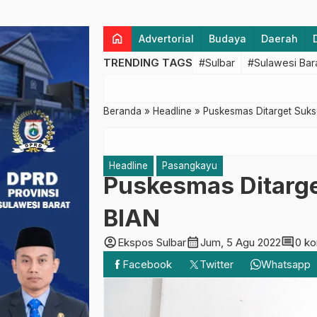
home
Advertorial
Budaya
Daerah
TRENDING TAGS
#Sulbar
#Sulawesi Bar
Beranda
»
Headline
»
Puskesmas Ditarget Suk
Headline
Pasangkayu
Puskesmas Ditarg
BIAN
account_circle
calendar_month
comment
Ekspos Sulbar
Jum, 5 Agu 2022
0 k
Facebook
Twitter
Whatsapp