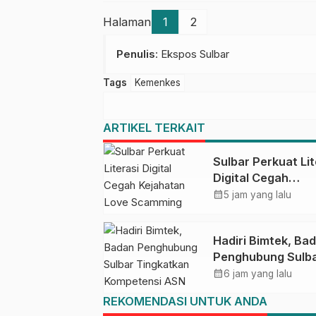
Halaman
1
2
Penulis
: Ekspos Sulbar
Tags
Kemenkes
ARTIKEL TERKAIT
Sulbar Perkuat Lit
Digital Cegah
Kejahatan Love
calendar_month
5 jam yang lalu
Scamming
Hadiri Bimtek, Ba
Penghubung Sulb
Tingkatkan
calendar_month
6 jam yang lalu
Kompetensi ASN 
REKOMENDASI UNTUK ANDA
Pelaporan SPT M