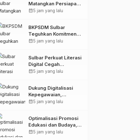
Matangkan Persiapan
HUT Ke-81 RI, Puncak
calendar_month
5 jam yang lalu
Upacara di Lapangan
Ahmad Kirang
BKPSDM Sulbar
Teguhkan Komitmen
Pengembangan
calendar_month
5 jam yang lalu
Kompetensi ASN
melalui
Sulbar Perkuat Literasi
Penandatanganan
Digital Cegah
Perjanjian Tugas
Kejahatan Love
calendar_month
5 jam yang lalu
Belajar 2026
Scamming
Dukung Digitalisasi
Kepegawaian,
DPMPTSP Sulbar Siap
calendar_month
5 jam yang lalu
Terapkan Aplikasi
FLEKSI ASN
Optimalisasi Promosi
Edukasi dan Budaya,
Anjungan Provinsi
calendar_month
5 jam yang lalu
Sulawesi Barat Perkuat