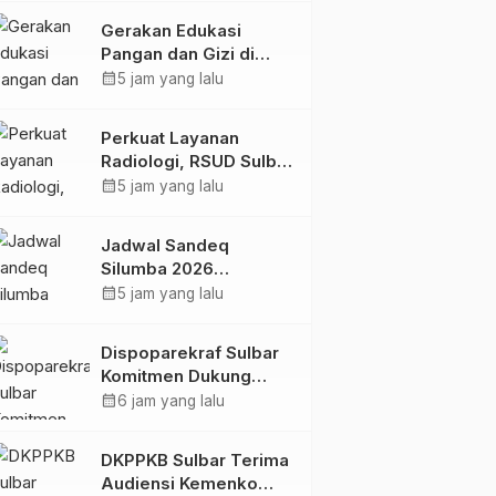
Kolaborasi Strategis
Gerakan Edukasi
Bersama Sky World
Pangan dan Gizi di
TMII
Mamasa: Tingkatkan
calendar_month
5 jam yang lalu
Pengetahuan dan
Keterampilan Keluarga
Perkuat Layanan
dalam Pemenuhan Gizi
Radiologi, RSUD Sulbar
Sambut Kembali dr. Iis
calendar_month
5 jam yang lalu
Imelda, Sp.Rad
Jadwal Sandeq
Silumba 2026
Disesuaikan,
calendar_month
5 jam yang lalu
Dispoparekraf Sulbar
Pastikan Persiapan
Dispoparekraf Sulbar
Tetap Dimatangkan
Komitmen Dukung
Penyusunan RAD
calendar_month
6 jam yang lalu
TPB/SDGs Sulawesi
Barat
DKPPKB Sulbar Terima
Audiensi Kemenko