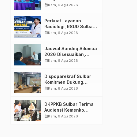
Mamasa: Tingkatkan
calendar_month
Kam, 6 Agu 2026
Pengetahuan dan
Keterampilan Keluarga
Perkuat Layanan
dalam Pemenuhan Gizi
Radiologi, RSUD Sulbar
Sambut Kembali dr. Iis
calendar_month
Kam, 6 Agu 2026
Imelda, Sp.Rad
Jadwal Sandeq Silumba
2026 Disesuaikan,
Dispoparekraf Sulbar
calendar_month
Kam, 6 Agu 2026
Pastikan Persiapan
Tetap Dimatangkan
Dispoparekraf Sulbar
Komitmen Dukung
Penyusunan RAD
calendar_month
Kam, 6 Agu 2026
TPB/SDGs Sulawesi
Barat
DKPPKB Sulbar Terima
Audiensi Kemenko
Kumham Imipas RI,
calendar_month
Kam, 6 Agu 2026
Perkuat Pelayanan
Kesehatan bagi
Kelompok Rentan