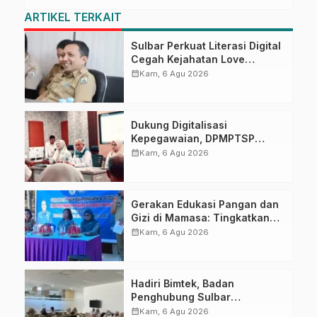
ARTIKEL TERKAIT
Sulbar Perkuat Literasi Digital
Cegah Kejahatan Love
Scamming
calendar_month
Kam, 6 Agu 2026
Dukung Digitalisasi
Kepegawaian, DPMPTSP
Sulbar Siap Terapkan Aplikasi
calendar_month
Kam, 6 Agu 2026
FLEKSI ASN
Gerakan Edukasi Pangan dan
Gizi di Mamasa: Tingkatkan
Pengetahuan dan
calendar_month
Kam, 6 Agu 2026
Keterampilan Keluarga dalam
Pemenuhan Gizi
Hadiri Bimtek, Badan
Penghubung Sulbar
Tingkatkan Kompetensi ASN
calendar_month
Kam, 6 Agu 2026