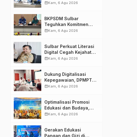
HUT Ke-81 RI, Puncak
calendar_month
Kam, 6 Agu 2026
Upacara di Lapangan
Ahmad Kirang
BKPSDM Sulbar
Teguhkan Komitmen
Pengembangan
calendar_month
Kam, 6 Agu 2026
Kompetensi ASN melalui
Penandatanganan
Sulbar Perkuat Literasi
Perjanjian Tugas Belajar
Digital Cegah Kejahatan
2026
Love Scamming
calendar_month
Kam, 6 Agu 2026
Dukung Digitalisasi
Kepegawaian, DPMPTSP
Sulbar Siap Terapkan
calendar_month
Kam, 6 Agu 2026
Aplikasi FLEKSI ASN
Optimalisasi Promosi
Edukasi dan Budaya,
Anjungan Provinsi
calendar_month
Kam, 6 Agu 2026
Sulawesi Barat Perkuat
Kolaborasi Strategis
Gerakan Edukasi
Bersama Sky World TMII
Pangan dan Gizi di