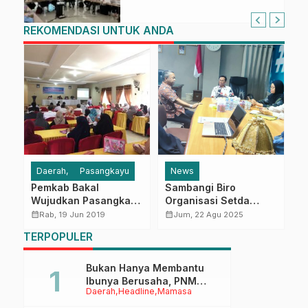
dalam Pelaporan SPT Masa
PPN Gunakan Aplikasi Coretax
REKOMENDASI UNTUK ANDA
Daerah
Pasangkayu
News
Pemkab Bakal
Sambangi Biro
B
Wujudkan Pasangkayu
Organisasi Setda
L
Kota Layak Anak
Sulbar, Pemkab
M
calendar_month
calendar_month
calendar_month
Rab, 19 Jun 2019
Jum, 22 Agu 2025
di
Pasangkayu Optimis
W
TERPOPULER
Segera Launching
S
MPP
D
Bukan Hanya Membantu
Ibunya Berusaha, PNM
Daerah
Headline
Mamasa
Juga Menjaga Mimpi
Anaknya Untuk Menggapai