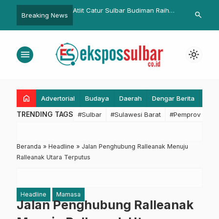
r Sulbar Budiman Raih
Kerja Sama Pemkab Polman dan
Salurkan DAK
search
Breaking News
rak di PORNAS KORPRI
Pemprov Sulbar, Rp25 Miliar Siap
Pasangkayu 
a KONI: Ini Bisa Jadi
untuk Pembangunan Irigasi di
an Inspirasi Bagi
Desa Paku
menu
light_mode
Selanjutnya
home
Advertorial
Budaya
Daerah
Dengar Berita
Eko
TRENDING TAGS
#Sulbar
#Sulawesi Barat
#Pemprov Sulba
Beranda
»
Headline
»
Jalan Penghubung Ralleanak Menuju
Ralleanak Utara Terputus
Headline
Mamasa
Jalan Penghubung Ralleanak