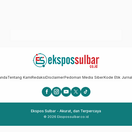
anda
Tentang Kami
Redaksi
Disclaimer
Pedoman Media Siber
Kode Etik Jurnal
Ekspos Sulbar - Akurat, dan Terpercaya
© 2026 Ekspossulbar.co.id