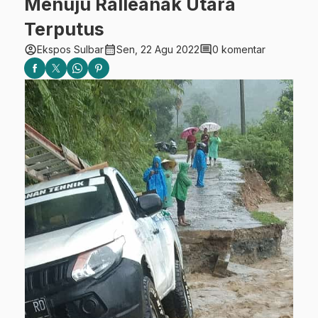
Menuju Ralleanak Utara
Terputus
account_circle
calendar_month
comment
Ekspos Sulbar
Sen, 22 Agu 2022
0 komentar