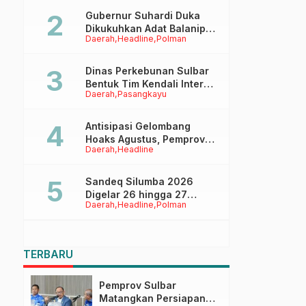
Cita-Cita
Gubernur Suhardi Duka
Dikukuhkan Adat Balanipa,
Daerah
Headline
Polman
Raih Gelar Sulo Tappidena
Dinas Perkebunan Sulbar
Bentuk Tim Kendali Internal
Daerah
Pasangkayu
ICS untuk Dukung
Sertifikasi ISPO Pekebun di
Pasangkayu
Antisipasi Gelombang
Hoaks Agustus, Pemprov
Daerah
Headline
Sulbar Ajak Warga Jaga
Ruang Digital
Sandeq Silumba 2026
Digelar 26 hingga 27
Daerah
Headline
Polman
September, Rangkaian HUT
Sulbar
TERBARU
Pemprov Sulbar
Matangkan Persiapan