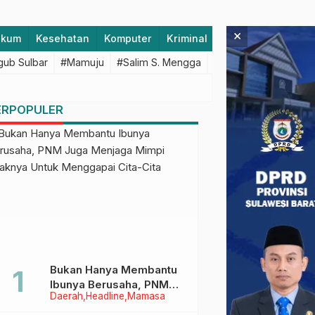
×
ukum
Kesehatan
Komputer
Kriminal
Lifestyle
Majen
ub Sulbar
#Mamuju
#Salim S. Mengga
#featured
#Polda S
ERPOPULER
Bukan Hanya Membantu
Ibunya Berusaha, PNM
Daerah
Headline
Mamasa
Juga Menjaga Mimpi
Anaknya Untuk