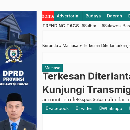
home
Advertorial
Budaya
Daerah
TRENDING TAGS
#Sulbar
#Sulawesi Bar
Beranda
»
Mamasa
»
Terkesan Diterlantarkan,
Mamasa
Terkesan Diterlan
Kunjungi Transmig
account_circle
calendar_
Ekspos Sulbar
Facebook
Twitter
Whatsapp