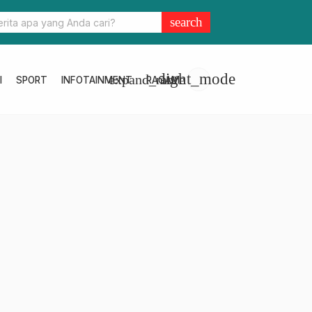
bar Hadiri Rakor Integrasi Data SIGIZI–PASTIPADU untuk Percepat
search
 Stunting
light_mode
expand_more
I
SPORT
INFOTAINMENT
RAGAM