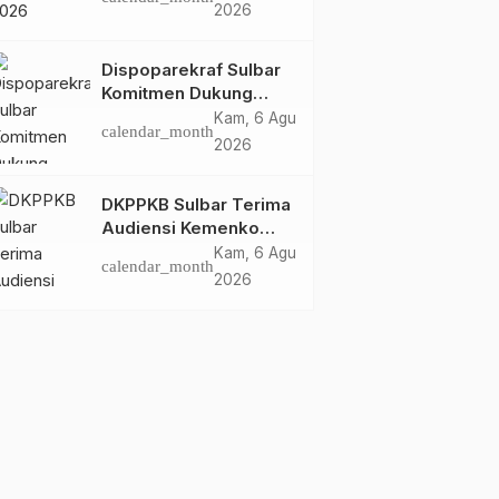
Dispoparekraf Sulbar
2026
Pastikan Persiapan
Tetap Dimatangkan
Dispoparekraf Sulbar
Komitmen Dukung
Penyusunan RAD
Kam, 6 Agu
calendar_month
TPB/SDGs Sulawesi
2026
Barat
DKPPKB Sulbar Terima
Audiensi Kemenko
Kumham Imipas RI,
Kam, 6 Agu
calendar_month
Perkuat Pelayanan
2026
Kesehatan bagi
Kelompok Rentan