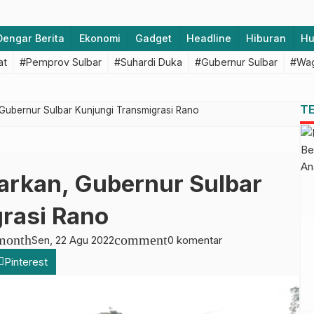
Dengar Berita
Ekonomi
Gadget
Headline
Hiburan
H
at
#Pemprov Sulbar
#Suhardi Duka
#Gubernur Sulbar
#Wag
T
 Gubernur Sulbar Kunjungi Transmigrasi Rano
tarkan, Gubernur Sulbar
rasi Rano
month
comment
Sen, 22 Agu 2022
0 komentar
Pinterest