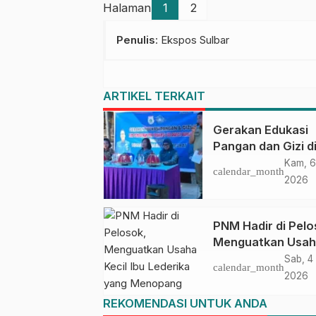
Halaman
1
2
Penulis
: Ekspos Sulbar
ARTIKEL TERKAIT
Gerakan Edukasi
Pangan dan Gizi d
Mamasa: Tingkat
Kam, 6
calendar_month
Pengetahuan dan
2026
Keterampilan Kel
dalam Pemenuhan 
PNM Hadir di Pelo
Menguatkan Usa
Kecil Ibu Lederika
Sab, 4 
calendar_month
Menopang Keluarg
2026
Mamasa
REKOMENDASI UNTUK ANDA