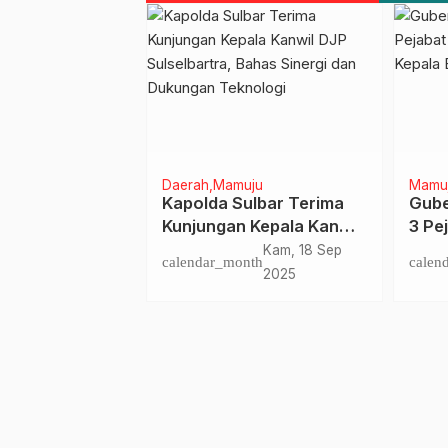
Daerah
Mamuju
Mamu
mat Polda
Kapolda Sulbar Terima
Gube
oa dan Santunn
Kunjungan Kepala Kanwil
3 Pe
 Iringi
DJP Sulselbartra, Bahas
PP h
Jum, 31 Okt
Kam, 18 Sep
nth
calendar_month
calen
ntuk Negeri
Sinergi dan Dukungan
2025
2025
n
Teknologi