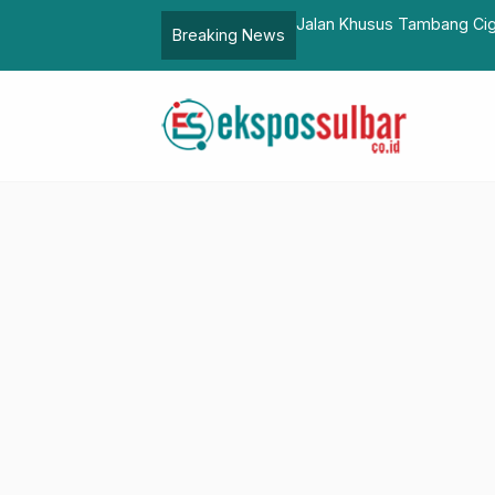
 Mulai Dibangun
Presiden Jokowi Cek Harg
Breaking News
…