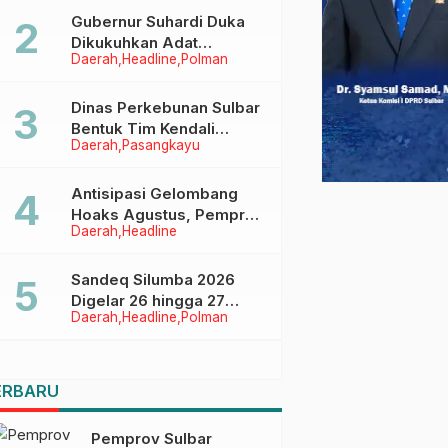
Menggapai Cita-Cita
Gubernur Suhardi Duka
Dikukuhkan Adat
Daerah
Headline
Polman
Balanipa, Raih Gelar Sulo
Tappidena
Dinas Perkebunan Sulbar
Bentuk Tim Kendali
Daerah
Pasangkayu
Internal ICS untuk Dukung
Sertifikasi ISPO Pekebun
di Pasangkayu
Antisipasi Gelombang
Hoaks Agustus, Pemprov
Daerah
Headline
Sulbar Ajak Warga Jaga
Ruang Digital
Sandeq Silumba 2026
Digelar 26 hingga 27
Daerah
Headline
Polman
September, Rangkaian
HUT Sulbar
ERBARU
Pemprov Sulbar