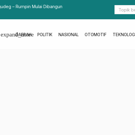
a dan Ketersediaan Bahan Pangan di Pasar Minggu
Pemprov Sul
Penanganan
expand_more
DAERAH
POLITIK
NASIONAL
OTOMOTIF
TEKNOLOG