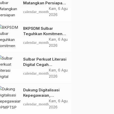
Matangkan Persiapan
HUT Ke-81 RI, Puncak
Kam, 6 Agu
calendar_month
Upacara di Lapangan
2026
Ahmad Kirang
BKPSDM Sulbar
Teguhkan Komitmen
Pengembangan
Kam, 6 Agu
calendar_month
Kompetensi ASN
2026
melalui
Penandatanganan
Sulbar Perkuat Literasi
Perjanjian Tugas
Digital Cegah
Belajar 2026
Kejahatan Love
Kam, 6 Agu
calendar_month
Scamming
2026
Dukung Digitalisasi
Kepegawaian,
DPMPTSP Sulbar Siap
Kam, 6 Agu
calendar_month
Terapkan Aplikasi
2026
FLEKSI ASN