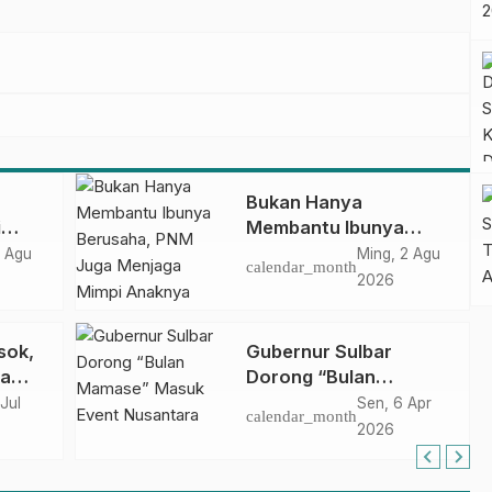
Bukan Hanya
i
Membantu Ibunya
kan
Berusaha, PNM Juga
 Agu
Ming, 2 Agu
calendar_month
Menjaga Mimpi
2026
uarga
Anaknya Untuk
Gizi
Menggapai Cita-Cita
sok,
Gubernur Sulbar
ha
Dorong “Bulan
 yang
Mamase” Masuk Event
Jul
Sen, 6 Apr
calendar_month
a di
Nusantara
2026