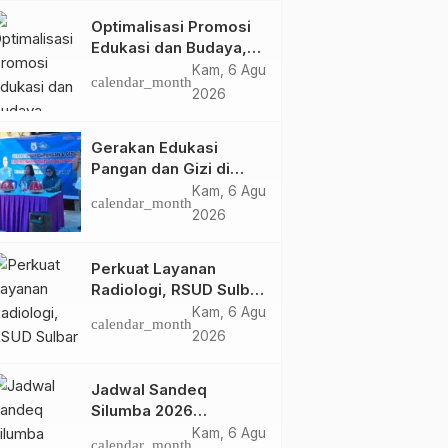
Optimalisasi Promosi
Edukasi dan Budaya,
Anjungan Provinsi
Kam, 6 Agu
calendar_month
Sulawesi Barat Perkuat
2026
Kolaborasi Strategis
Bersama Sky World
Gerakan Edukasi
TMII
Pangan dan Gizi di
Mamasa: Tingkatkan
Kam, 6 Agu
calendar_month
Pengetahuan dan
2026
Keterampilan Keluarga
dalam Pemenuhan Gizi
Perkuat Layanan
Radiologi, RSUD Sulbar
Sambut Kembali dr. Iis
Kam, 6 Agu
calendar_month
Imelda, Sp.Rad
2026
Jadwal Sandeq
Silumba 2026
Disesuaikan,
Kam, 6 Agu
calendar_month