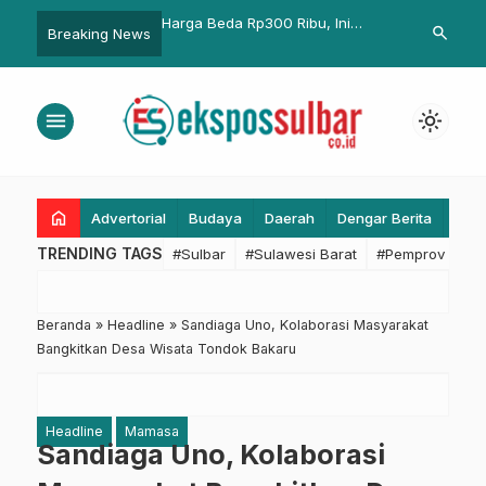
a Rp300 Ribu, Ini
Polda Sulbar Gelar Lomba Konten
1.000 “Cont
search
Breaking News
an OPPO A57 dan OPPO
Kreatif dengan Hadiah Jutaan
Promosikan 
h Mana?
Rupiah, Ayo Buruan Daftar!
Barat
menu
light_mode
home
Advertorial
Budaya
Daerah
Dengar Berita
Eko
TRENDING TAGS
#Sulbar
#Sulawesi Barat
#Pemprov Sulba
Beranda
»
Headline
»
Sandiaga Uno, Kolaborasi Masyarakat
Bangkitkan Desa Wisata Tondok Bakaru
Headline
Mamasa
Sandiaga Uno, Kolaborasi