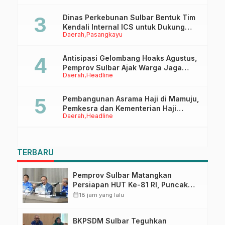
Dinas Perkebunan Sulbar Bentuk Tim
Kendali Internal ICS untuk Dukung
Daerah
Pasangkayu
Sertifikasi ISPO Pekebun di
Pasangkayu
Antisipasi Gelombang Hoaks Agustus,
Pemprov Sulbar Ajak Warga Jaga
Daerah
Headline
Ruang Digital
Pembangunan Asrama Haji di Mamuju,
Pemkesra dan Kementerian Haji
Daerah
Headline
Sulbar Tinjau Lokasi
TERBARU
Pemprov Sulbar Matangkan
Persiapan HUT Ke-81 RI, Puncak
Upacara di Lapangan Ahmad
calendar_month
18 jam yang lalu
Kirang
BKPSDM Sulbar Teguhkan