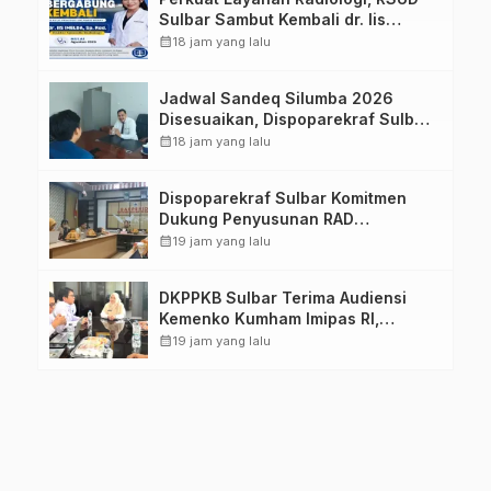
Sulbar Sambut Kembali dr. Iis
Imelda, Sp.Rad
calendar_month
18 jam yang lalu
Jadwal Sandeq Silumba 2026
Disesuaikan, Dispoparekraf Sulbar
Pastikan Persiapan Tetap
calendar_month
18 jam yang lalu
Dimatangkan
Dispoparekraf Sulbar Komitmen
Dukung Penyusunan RAD
TPB/SDGs Sulawesi Barat
calendar_month
19 jam yang lalu
DKPPKB Sulbar Terima Audiensi
Kemenko Kumham Imipas RI,
Perkuat Pelayanan Kesehatan bagi
calendar_month
19 jam yang lalu
Kelompok Rentan