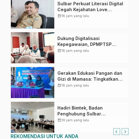
Sulbar Perkuat Literasi Digital
Cegah Kejahatan Love
Scamming
calendar_month
18 jam yang lalu
Dukung Digitalisasi
Kepegawaian, DPMPTSP
Sulbar Siap Terapkan Aplikasi
calendar_month
18 jam yang lalu
FLEKSI ASN
Gerakan Edukasi Pangan dan
Gizi di Mamasa: Tingkatkan
Pengetahuan dan
calendar_month
18 jam yang lalu
Keterampilan Keluarga dalam
Pemenuhan Gizi
Hadiri Bimtek, Badan
Penghubung Sulbar
Tingkatkan Kompetensi ASN
calendar_month
19 jam yang lalu
dalam Pelaporan SPT Masa
PPN Gunakan Aplikasi Coretax
REKOMENDASI UNTUK ANDA