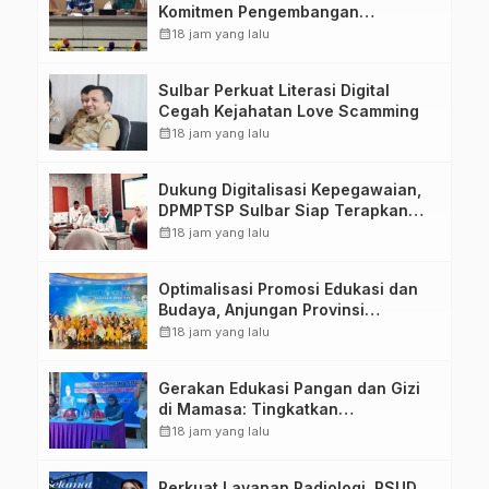
Komitmen Pengembangan
Kompetensi ASN melalui
calendar_month
18 jam yang lalu
Penandatanganan Perjanjian
Tugas Belajar 2026
Sulbar Perkuat Literasi Digital
Cegah Kejahatan Love Scamming
calendar_month
18 jam yang lalu
Dukung Digitalisasi Kepegawaian,
DPMPTSP Sulbar Siap Terapkan
Aplikasi FLEKSI ASN
calendar_month
18 jam yang lalu
Optimalisasi Promosi Edukasi dan
Budaya, Anjungan Provinsi
Sulawesi Barat Perkuat Kolaborasi
calendar_month
18 jam yang lalu
Strategis Bersama Sky World TMII
Gerakan Edukasi Pangan dan Gizi
di Mamasa: Tingkatkan
Pengetahuan dan Keterampilan
calendar_month
18 jam yang lalu
Keluarga dalam Pemenuhan Gizi
Perkuat Layanan Radiologi, RSUD