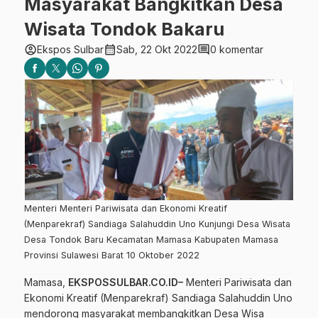
Masyarakat Bangkitkan Desa
Wisata Tondok Bakaru
account_circle
calendar_month
comment
Ekspos Sulbar
Sab, 22 Okt 2022
0 komentar
Menteri Menteri Pariwisata dan Ekonomi Kreatif
(Menparekraf) Sandiaga Salahuddin Uno Kunjungi Desa Wisata
Desa Tondok Baru Kecamatan Mamasa Kabupaten Mamasa
Provinsi Sulawesi Barat 10 Oktober 2022
Mamasa,
EKSPOSSULBAR.CO.ID–
Menteri Pariwisata dan
Ekonomi Kreatif (Menparekraf)
Sandiaga Salahuddin Uno
mendorong masyarakat membangkitkan Desa Wisa