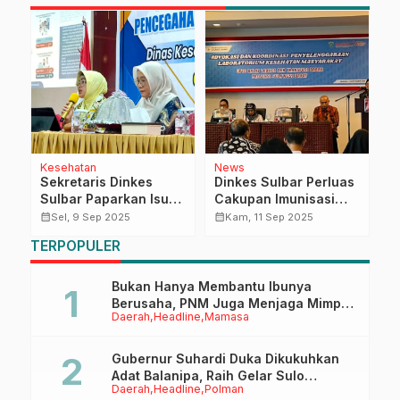
Kesehatan
News
P
Sekretaris Dinkes
Dinkes Sulbar Perluas
W
Sulbar Paparkan Isu
Cakupan Imunisasi
M
6
Strategis dan Renstra
HPV, Upaya Cegah
P
calendar_month
calendar_month
calendar_month
Sel, 9 Sep 2025
Kam, 11 Sep 2025
h
2025–2029 pada
Kanker Serviks Sejak
u
TERPOPULER
h
Kegiatan Validasi Data
Dini
P
Kesehatan Bidang P2P
K
T
Bukan Hanya Membantu Ibunya
Berusaha, PNM Juga Menjaga Mimpi
Daerah
Headline
Mamasa
Anaknya Untuk Menggapai Cita-Cita
Gubernur Suhardi Duka Dikukuhkan
Adat Balanipa, Raih Gelar Sulo
Daerah
Headline
Polman
Tappidena