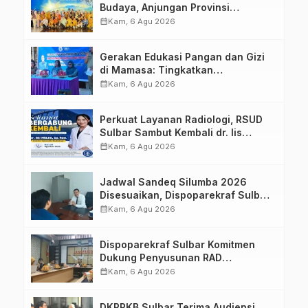
Budaya, Anjungan Provinsi
Sulawesi Barat Perkuat Kolaborasi
calendar_month
Kam, 6 Agu 2026
Strategis Bersama Sky World TMII
Gerakan Edukasi Pangan dan Gizi
di Mamasa: Tingkatkan
Pengetahuan dan Keterampilan
calendar_month
Kam, 6 Agu 2026
Keluarga dalam Pemenuhan Gizi
Perkuat Layanan Radiologi, RSUD
Sulbar Sambut Kembali dr. Iis
Imelda, Sp.Rad
calendar_month
Kam, 6 Agu 2026
Jadwal Sandeq Silumba 2026
Disesuaikan, Dispoparekraf Sulbar
Pastikan Persiapan Tetap
calendar_month
Kam, 6 Agu 2026
Dimatangkan
Dispoparekraf Sulbar Komitmen
Dukung Penyusunan RAD
TPB/SDGs Sulawesi Barat
calendar_month
Kam, 6 Agu 2026
DKPPKB Sulbar Terima Audiensi