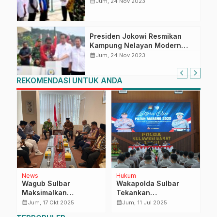
Biak Numfor
calendar_month
Jum, 24 Nov 2023
Presiden Jokowi Resmikan
Kampung Nelayan Modern
Samber Binyeri
calendar_month
Jum, 24 Nov 2023
REKOMENDASI UNTUK ANDA
News
Hukum
D
a
Wagub Sulbar
Wakapolda Sulbar
T
a
Maksimalkan
Tekankan
W
Komunikasi ke
Keselamatan dalam
S
calendar_month
calendar_month
calendar_month
Jum, 17 Okt 2025
Jum, 11 Jul 2025
Sejumlah
Operasi Patuh Marano
T