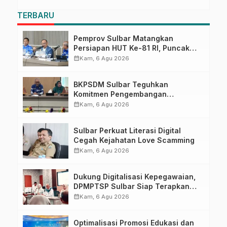
TERBARU
Pemprov Sulbar Matangkan
Persiapan HUT Ke-81 RI, Puncak
Upacara di Lapangan Ahmad
calendar_month
Kam, 6 Agu 2026
Kirang
BKPSDM Sulbar Teguhkan
Komitmen Pengembangan
Kompetensi ASN melalui
calendar_month
Kam, 6 Agu 2026
Penandatanganan Perjanjian
Tugas Belajar 2026
Sulbar Perkuat Literasi Digital
Cegah Kejahatan Love Scamming
calendar_month
Kam, 6 Agu 2026
Dukung Digitalisasi Kepegawaian,
DPMPTSP Sulbar Siap Terapkan
Aplikasi FLEKSI ASN
calendar_month
Kam, 6 Agu 2026
Optimalisasi Promosi Edukasi dan