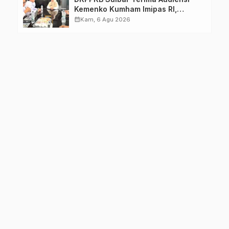
Kemenko Kumham Imipas RI,
Perkuat Pelayanan Kesehatan bagi
calendar_month
Kam, 6 Agu 2026
Kelompok Rentan