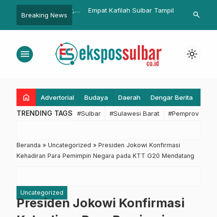
ipurna DPRD Sulbar,
Empat Kafilah Sulbar Tampil di
BPBD Sulbar
search
Breaking News
Sinergi Legislatif dan
Hari Ketiga STQH 2025 di Kendari
Patroli Posko
Sangat Penting demi
Posko Nataru
nan Daerah
menu
light_mode
home
Advertorial
Budaya
Daerah
Dengar Berita
Eko
TRENDING TAGS
#Sulbar
#Sulawesi Barat
#Pemprov Sulba
Beranda
»
Uncategorized
»
Presiden Jokowi Konfirmasi
Kehadiran Para Pemimpin Negara pada KTT G20 Mendatang
Uncategorized
Presiden Jokowi Konfirmasi