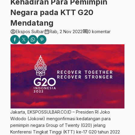
Kehadiran Para Pemimpin
Negara pada KTT G20
Mendatang
account_circle
calendar_month
comment
Ekspos Sulbar
Rab, 2 Nov 2022
0 komentar
Jakarta, EKSPOSSULBAR.CO.ID – Presiden RI Joko
Widodo (Jokowi) mengonfirmasi kedatangan para
pemimpin negara Group of Twenty (G20) jelang
Konferensi Tingkat Tinggi (KTT) ke-17 G20 tahun 2022