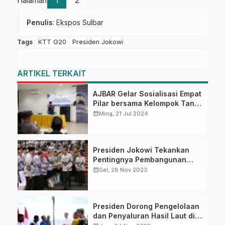
Halaman
1
2
Penulis
: Ekspos Sulbar
Tags
KTT G20
Presiden Jokowi
ARTIKEL TERKAIT
AJBAR Gelar Sosialisasi Empat
Pilar bersama Kelompok Tani
Pasangkayu
calendar_month
Ming, 21 Jul 2024
Presiden Jokowi Tekankan
Pentingnya Pembangunan
Kualitas SDM Indonesia
calendar_month
Sel, 28 Nov 2023
Presiden Dorong Pengelolaan
dan Penyaluran Hasil Laut di