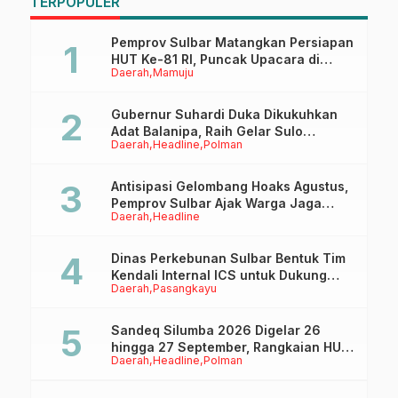
TERPOPULER
Kementerian, Pastikan
2025
Program Daerah Tetap
Jalan di Tengah
Pemprov Sulbar Matangkan Persiapan
Efisiensi Anggaran
HUT Ke-81 RI, Puncak Upacara di
Daerah
Mamuju
Lapangan Ahmad Kirang
Gubernur Suhardi Duka Dikukuhkan
Adat Balanipa, Raih Gelar Sulo
Daerah
Headline
Polman
Tappidena
Antisipasi Gelombang Hoaks Agustus,
Pemprov Sulbar Ajak Warga Jaga
Daerah
Headline
Ruang Digital
Dinas Perkebunan Sulbar Bentuk Tim
Kendali Internal ICS untuk Dukung
Daerah
Pasangkayu
Sertifikasi ISPO Pekebun di
Pasangkayu
Sandeq Silumba 2026 Digelar 26
hingga 27 September, Rangkaian HUT
Daerah
Headline
Polman
Sulbar