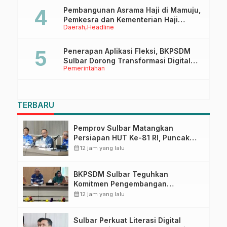
Pembangunan Asrama Haji di Mamuju,
Pemkesra dan Kementerian Haji
Daerah
Headline
Sulbar Tinjau Lokasi
Penerapan Aplikasi Fleksi, BKPSDM
Sulbar Dorong Transformasi Digital
Pemerintahan
Sistem Kehadiran ASN
TERBARU
Pemprov Sulbar Matangkan
Persiapan HUT Ke-81 RI, Puncak
Upacara di Lapangan Ahmad
calendar_month
12 jam yang lalu
Kirang
BKPSDM Sulbar Teguhkan
Komitmen Pengembangan
Kompetensi ASN melalui
calendar_month
12 jam yang lalu
Penandatanganan Perjanjian
Tugas Belajar 2026
Sulbar Perkuat Literasi Digital