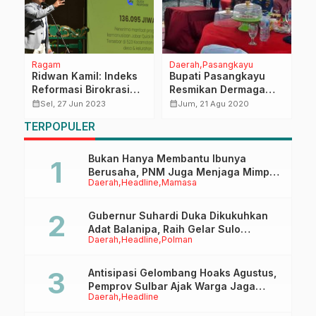
Ragam
Daerah
Pasangkayu
R
Ridwan Kamil: Indeks
Bupati Pasangkayu
B
e
Reformasi Birokrasi
Resmikan Dermaga
K
Jawa Barat Naik Kelas
Tersus di Lariang
k
calendar_month
calendar_month
calendar_month
Sel, 27 Jun 2023
Jum, 21 Agu 2020
Kategori Sangat Baik
K
TERPOPULER
T
M
C
Bukan Hanya Membantu Ibunya
Berusaha, PNM Juga Menjaga Mimpi
Daerah
Headline
Mamasa
Anaknya Untuk Menggapai Cita-Cita
Gubernur Suhardi Duka Dikukuhkan
Adat Balanipa, Raih Gelar Sulo
Daerah
Headline
Polman
Tappidena
Antisipasi Gelombang Hoaks Agustus,
Pemprov Sulbar Ajak Warga Jaga
Daerah
Headline
Ruang Digital