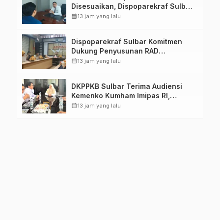
Disesuaikan, Dispoparekraf Sulbar
Pastikan Persiapan Tetap
calendar_month
13 jam yang lalu
Dimatangkan
Dispoparekraf Sulbar Komitmen
Dukung Penyusunan RAD
TPB/SDGs Sulawesi Barat
calendar_month
13 jam yang lalu
DKPPKB Sulbar Terima Audiensi
Kemenko Kumham Imipas RI,
Perkuat Pelayanan Kesehatan bagi
calendar_month
13 jam yang lalu
Kelompok Rentan