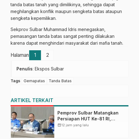
tanda batas tanah yang dimilikinya, sehingga dapat
meghilangkan konflik maupun sengketa batas ataupun
sengketa kepemilikan.
Sekprov Sulbar Muhammad Idris menegaskan,
pemasangan tanda batas sangat penting dilakukan
karena dapat menghindari masyarakat dari mafia tanah.
Halaman
1
2
Penulis
: Ekspos Sulbar
Tags
Gemapatas
Tanda Batas
ARTIKEL TERKAIT
Pemprov Sulbar Matangkan
Persiapan HUT Ke-81 RI,
Puncak Upacara di Lapangan
calendar_month
12 jam yang lalu
Ahmad Kirang