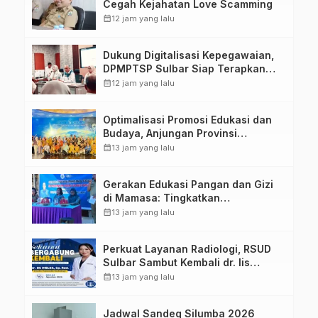
Cegah Kejahatan Love Scamming
calendar_month
12 jam yang lalu
Dukung Digitalisasi Kepegawaian,
DPMPTSP Sulbar Siap Terapkan
Aplikasi FLEKSI ASN
calendar_month
12 jam yang lalu
Optimalisasi Promosi Edukasi dan
Budaya, Anjungan Provinsi
Sulawesi Barat Perkuat Kolaborasi
calendar_month
13 jam yang lalu
Strategis Bersama Sky World TMII
Gerakan Edukasi Pangan dan Gizi
di Mamasa: Tingkatkan
Pengetahuan dan Keterampilan
calendar_month
13 jam yang lalu
Keluarga dalam Pemenuhan Gizi
Perkuat Layanan Radiologi, RSUD
Sulbar Sambut Kembali dr. Iis
Imelda, Sp.Rad
calendar_month
13 jam yang lalu
Jadwal Sandeq Silumba 2026