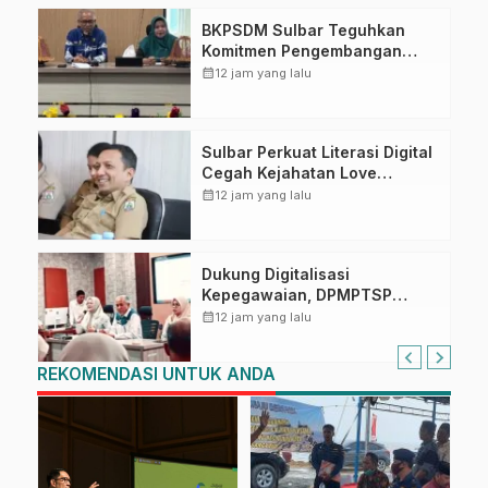
BKPSDM Sulbar Teguhkan
Komitmen Pengembangan
Kompetensi ASN melalui
calendar_month
12 jam yang lalu
Penandatanganan Perjanjian
Tugas Belajar 2026
Sulbar Perkuat Literasi Digital
Cegah Kejahatan Love
Scamming
calendar_month
12 jam yang lalu
Dukung Digitalisasi
Kepegawaian, DPMPTSP
Sulbar Siap Terapkan Aplikasi
calendar_month
12 jam yang lalu
FLEKSI ASN
REKOMENDASI UNTUK ANDA