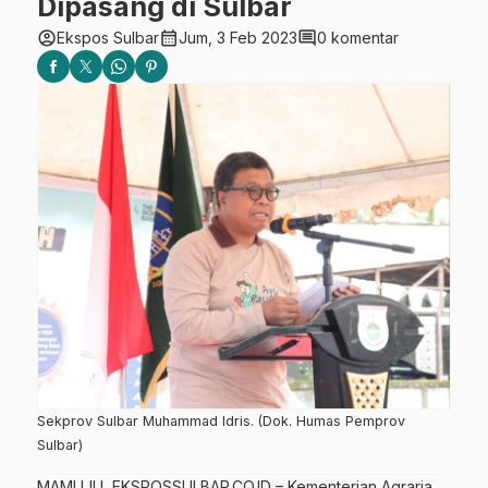
Dipasang di Sulbar
account_circle
calendar_month
comment
Ekspos Sulbar
Jum, 3 Feb 2023
0 komentar
Sekprov Sulbar Muhammad Idris. (Dok. Humas Pemprov
Sulbar)
MAMUJU, EKSPOSSULBAR.CO.ID – Kementerian Agraria