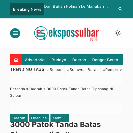
ri Polman ke Manakarra,
Batik Air Hentikan Rute Mamuju-
Timbulkan B
search
Breaking News
lumba 2025 Ditutup
Makassar, Pemprov Sulbar
Pengelolaan 
enuh Kebanggaan
Siapkan Subsidi untuk Wings Air
Demo
menu
light_mode
home
Advertorial
Budaya
Daerah
Dengar Berita
Eko
TRENDING TAGS
#Sulbar
#Sulawesi Barat
#Pemprov Sulba
Beranda
»
Daerah
»
3000 Patok Tanda Batas Dipasang di
Sulbar
Daerah
Headline
Mamuju
3000 Patok Tanda Batas