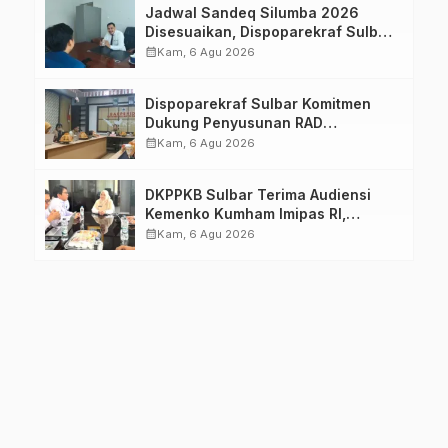
Jadwal Sandeq Silumba 2026
Disesuaikan, Dispoparekraf Sulbar
Pastikan Persiapan Tetap
calendar_month
Kam, 6 Agu 2026
Dimatangkan
Dispoparekraf Sulbar Komitmen
Dukung Penyusunan RAD
TPB/SDGs Sulawesi Barat
calendar_month
Kam, 6 Agu 2026
DKPPKB Sulbar Terima Audiensi
Kemenko Kumham Imipas RI,
Perkuat Pelayanan Kesehatan bagi
calendar_month
Kam, 6 Agu 2026
Kelompok Rentan