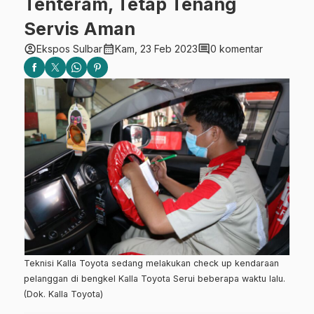
Tenteram, Tetap Tenang
Servis Aman
account_circle
calendar_month
comment
Ekspos Sulbar
Kam, 23 Feb 2023
0 komentar
Teknisi Kalla Toyota sedang melakukan check up kendaraan
pelanggan di bengkel Kalla Toyota Serui beberapa waktu lalu.
(Dok. Kalla Toyota)