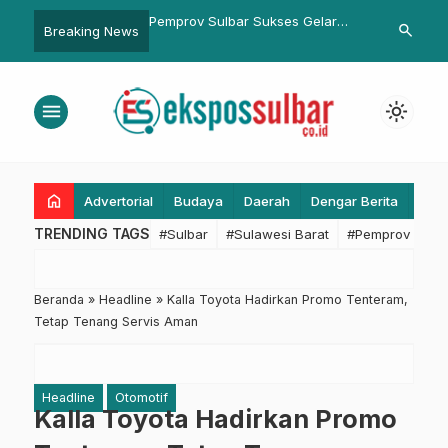
ingatan Hari Bahasa
Pemprov Sulbar Sukses Gelar
Personel Bri
search
Breaking News
nia, Muliadi Paparkan
Lomba Video Pendek HUT Ke-80
Sigap Bantu
art’
Kemerdekaan RI, Para Pemenang
Banjir di Ma
Diberi Penghargaan
menu
light_mode
home
Advertorial
Budaya
Daerah
Dengar Berita
Eko
TRENDING TAGS
#Sulbar
#Sulawesi Barat
#Pemprov Sulba
Beranda
»
Headline
»
Kalla Toyota Hadirkan Promo Tenteram,
Tetap Tenang Servis Aman
Headline
Otomotif
Kalla Toyota Hadirkan Promo