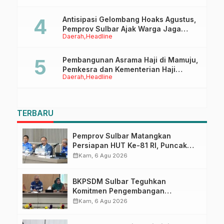
Pasangkayu
Antisipasi Gelombang Hoaks Agustus,
Pemprov Sulbar Ajak Warga Jaga
Daerah
Headline
Ruang Digital
Pembangunan Asrama Haji di Mamuju,
Pemkesra dan Kementerian Haji
Daerah
Headline
Sulbar Tinjau Lokasi
TERBARU
Pemprov Sulbar Matangkan
Persiapan HUT Ke-81 RI, Puncak
Upacara di Lapangan Ahmad
calendar_month
Kam, 6 Agu 2026
Kirang
BKPSDM Sulbar Teguhkan
Komitmen Pengembangan
Kompetensi ASN melalui
calendar_month
Kam, 6 Agu 2026
Penandatanganan Perjanjian
Tugas Belajar 2026