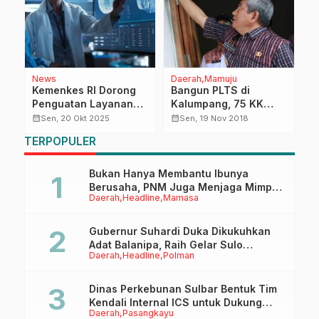
News
Daerah
Mamuju
R
Kemenkes RI Dorong
Bangun PLTS di
G
Penguatan Layanan
Kalumpang, 75 KK
K
a
Rujukan Kesehatan
dapat Jaringan Listrik
P
calendar_month
calendar_month
calendar_month
Sen, 20 Okt 2025
Sen, 19 Nov 2018
Melalui Program
T
TERPOPULER
ta
SIHREN
2P
Bukan Hanya Membantu Ibunya
Berusaha, PNM Juga Menjaga Mimpi
Daerah
Headline
Mamasa
Anaknya Untuk Menggapai Cita-Cita
Gubernur Suhardi Duka Dikukuhkan
Adat Balanipa, Raih Gelar Sulo
Daerah
Headline
Polman
Tappidena
Dinas Perkebunan Sulbar Bentuk Tim
Kendali Internal ICS untuk Dukung
Daerah
Pasangkayu
Sertifikasi ISPO Pekebun di