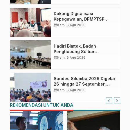
Dukung Digitalisasi
Kepegawaian, DPMPTSP
Sulbar Siap Terapkan Aplikasi
calendar_month
Kam, 6 Agu 2026
FLEKSI ASN
Hadiri Bimtek, Badan
Penghubung Sulbar
Tingkatkan Kompetensi ASN
calendar_month
Kam, 6 Agu 2026
dalam Pelaporan SPT Masa
PPN Gunakan Aplikasi Coretax
Sandeq Silumba 2026 Digelar
26 hingga 27 September,
Rangkaian HUT Sulbar
calendar_month
Kam, 6 Agu 2026
REKOMENDASI UNTUK ANDA