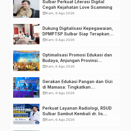
Sulbar Perkuat Literasi Digital
Cegah Kejahatan Love Scamming
calendar_month
Kam, 6 Agu 2026
Dukung Digitalisasi Kepegawaian,
DPMPTSP Sulbar Siap Terapkan
Aplikasi FLEKSI ASN
calendar_month
Kam, 6 Agu 2026
Optimalisasi Promosi Edukasi dan
Budaya, Anjungan Provinsi
Sulawesi Barat Perkuat Kolaborasi
calendar_month
Kam, 6 Agu 2026
Strategis Bersama Sky World TMII
Gerakan Edukasi Pangan dan Gizi
di Mamasa: Tingkatkan
Pengetahuan dan Keterampilan
calendar_month
Kam, 6 Agu 2026
Keluarga dalam Pemenuhan Gizi
Perkuat Layanan Radiologi, RSUD
Sulbar Sambut Kembali dr. Iis
Imelda, Sp.Rad
calendar_month
Kam, 6 Agu 2026