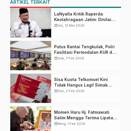
ARTIKEL TERKAIT
LaNyalla Kritik Raperda
Keolahragaan Jatim: Dinilai
Preteli Peran KONI
calendar_month
Sel, 12 Mei 2026
Putus Rantai Tengkulak, Polri
Fasilitasi Permodalan KUR dan
Penyerapan Bulog bagi Petani
calendar_month
Sab, 7 Feb 2026
Jagung
Sisa Kuota Telkomsel Kini
Tidak Hangus Lagi! Simak
Syarat dan Cara
calendar_month
Sen, 2 Feb 2026
Mengaktifkannya
Momen Haru Hj. Fatmawati
Salim Mengga Terima Lipatan
Merah Putih Usai Upacara
calendar_month
Ming, 1 Feb 2026
Pemakaman Militer