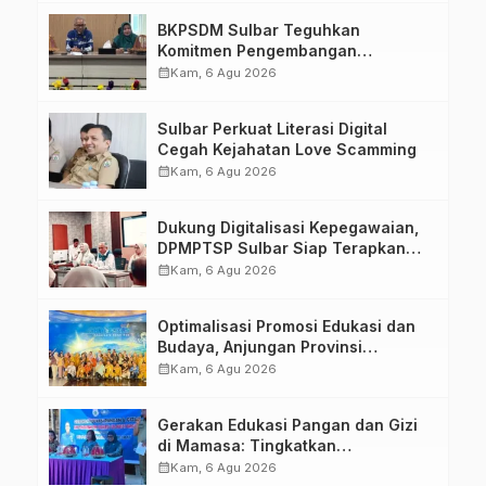
BKPSDM Sulbar Teguhkan
Komitmen Pengembangan
Kompetensi ASN melalui
calendar_month
Kam, 6 Agu 2026
Penandatanganan Perjanjian
Tugas Belajar 2026
Sulbar Perkuat Literasi Digital
Cegah Kejahatan Love Scamming
calendar_month
Kam, 6 Agu 2026
Dukung Digitalisasi Kepegawaian,
DPMPTSP Sulbar Siap Terapkan
Aplikasi FLEKSI ASN
calendar_month
Kam, 6 Agu 2026
Optimalisasi Promosi Edukasi dan
Budaya, Anjungan Provinsi
Sulawesi Barat Perkuat Kolaborasi
calendar_month
Kam, 6 Agu 2026
Strategis Bersama Sky World TMII
Gerakan Edukasi Pangan dan Gizi
di Mamasa: Tingkatkan
Pengetahuan dan Keterampilan
calendar_month
Kam, 6 Agu 2026