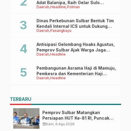
Adat Balanipa, Raih Gelar Sulo
Daerah
Headline
Polman
Tappidena
Dinas Perkebunan Sulbar Bentuk Tim
Kendali Internal ICS untuk Dukung
Daerah
Pasangkayu
Sertifikasi ISPO Pekebun di
Pasangkayu
Antisipasi Gelombang Hoaks Agustus,
Pemprov Sulbar Ajak Warga Jaga
Daerah
Headline
Ruang Digital
Pembangunan Asrama Haji di Mamuju,
Pemkesra dan Kementerian Haji
Daerah
Headline
Sulbar Tinjau Lokasi
TERBARU
Pemprov Sulbar Matangkan
Persiapan HUT Ke-81 RI, Puncak
Upacara di Lapangan Ahmad
calendar_month
Kam, 6 Agu 2026
Kirang