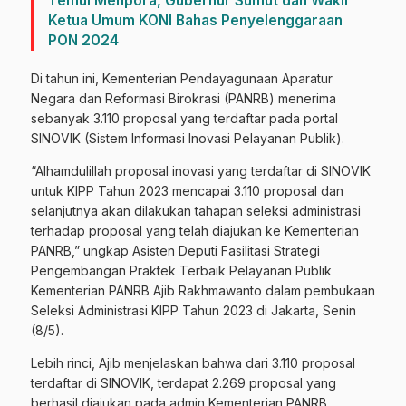
Temui Menpora, Gubernur Sumut dan Wakil
Ketua Umum KONI Bahas Penyelenggaraan
PON 2024
Di tahun ini, Kementerian Pendayagunaan Aparatur
Negara dan Reformasi Birokrasi (PANRB) menerima
sebanyak 3.110 proposal yang terdaftar pada portal
SINOVIK (Sistem Informasi Inovasi Pelayanan Publik).
“Alhamdulillah proposal inovasi yang terdaftar di SINOVIK
untuk KIPP Tahun 2023 mencapai 3.110 proposal dan
selanjutnya akan dilakukan tahapan seleksi administrasi
terhadap proposal yang telah diajukan ke Kementerian
PANRB,” ungkap Asisten Deputi Fasilitasi Strategi
Pengembangan Praktek Terbaik Pelayanan Publik
Kementerian PANRB Ajib Rakhmawanto dalam pembukaan
Seleksi Administrasi KIPP Tahun 2023 di Jakarta, Senin
(8/5).
Lebih rinci, Ajib menjelaskan bahwa dari 3.110 proposal
terdaftar di SINOVIK, terdapat 2.269 proposal yang
berhasil diajukan pada admin Kementerian PANRB.