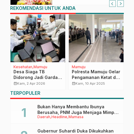
REKOMENDASI UNTUK ANDA
Kesehatan
Mamuju
Mamuju
H
Desa Siaga TB
Polresta Mamuju Gelar
P
Didorong Jadi Garda
Pengamanan Ketat di
C
Depan, Pemprov
Sejumlah Titik Aksi
P
calendar_month
calendar_month
calendar_month
Kam, 2 Apr 2026
Kam, 10 Apr 2025
an
Sulbar Siapkan
Unras
B
TERPOPULER
S
Indikator Lokus
Bukan Hanya Membantu Ibunya
Berusaha, PNM Juga Menjaga Mimpi
Daerah
Headline
Mamasa
Anaknya Untuk Menggapai Cita-Cita
Gubernur Suhardi Duka Dikukuhkan