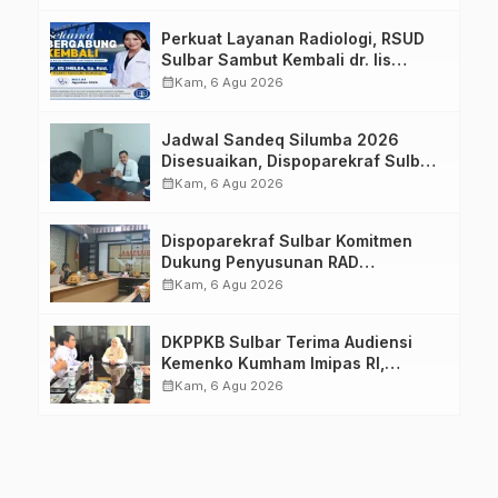
Keluarga dalam Pemenuhan Gizi
Perkuat Layanan Radiologi, RSUD
Sulbar Sambut Kembali dr. Iis
Imelda, Sp.Rad
calendar_month
Kam, 6 Agu 2026
Jadwal Sandeq Silumba 2026
Disesuaikan, Dispoparekraf Sulbar
Pastikan Persiapan Tetap
calendar_month
Kam, 6 Agu 2026
Dimatangkan
Dispoparekraf Sulbar Komitmen
Dukung Penyusunan RAD
TPB/SDGs Sulawesi Barat
calendar_month
Kam, 6 Agu 2026
DKPPKB Sulbar Terima Audiensi
Kemenko Kumham Imipas RI,
Perkuat Pelayanan Kesehatan bagi
calendar_month
Kam, 6 Agu 2026
Kelompok Rentan