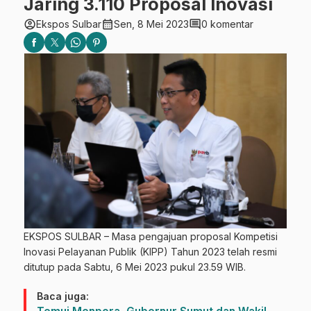
Jaring 3.110 Proposal Inovasi
account_circle
calendar_month
comment
Ekspos Sulbar
Sen, 8 Mei 2023
0 komentar
EKSPOS SULBAR – Masa pengajuan proposal Kompetisi
Inovasi Pelayanan Publik (KIPP) Tahun 2023 telah resmi
ditutup pada Sabtu, 6 Mei 2023 pukul 23.59 WIB.
Baca juga: