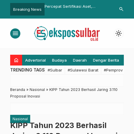
ertifikasi Aset,
Transformasi Digital
KominfoSS Su
search
Breaking News
…
hub Sulbar Koordinasi
Pemerintahan, Suhardi Duka
Strategi Komu
nwil Pertanahan
Ingatkan Seluruh Personel Ikuti
Targetkan Ki
Pengukuran Kompetensi Digital
menu
light_mode
home
Advertorial
Budaya
Daerah
Dengar Berita
Eko
TRENDING TAGS
#Sulbar
#Sulawesi Barat
#Pemprov Sulba
Beranda
»
Nasional
»
KIPP Tahun 2023 Berhasil Jaring 3.110
Proposal Inovasi
Nasional
KIPP Tahun 2023 Berhasil