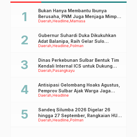
Bukan Hanya Membantu Ibunya
Berusaha, PNM Juga Menjaga Mimpi
Daerah
Headline
Mamasa
Anaknya Untuk Menggapai Cita-Cita
Gubernur Suhardi Duka Dikukuhkan
Adat Balanipa, Raih Gelar Sulo
Daerah
Headline
Polman
Tappidena
Dinas Perkebunan Sulbar Bentuk Tim
Kendali Internal ICS untuk Dukung
Daerah
Pasangkayu
Sertifikasi ISPO Pekebun di
Pasangkayu
Antisipasi Gelombang Hoaks Agustus,
Pemprov Sulbar Ajak Warga Jaga
Daerah
Headline
Ruang Digital
Sandeq Silumba 2026 Digelar 26
hingga 27 September, Rangkaian HUT
Daerah
Headline
Polman
Sulbar