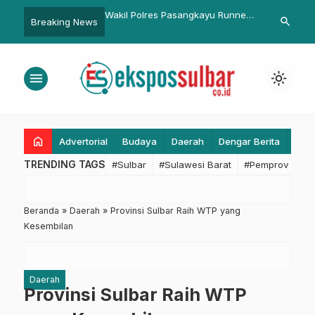
res Pasangkayu Runner
Bupati Pasangkayu Serahkan
Bapenda Sul
search
Breaking News
…
ai Polisi
Pagu Anggaran Desa 2020
Lebaran: Targ
Penertiban 
menu
light_mode
home
Advertorial
Budaya
Daerah
Dengar Berita
Eko
TRENDING TAGS
#Sulbar
#Sulawesi Barat
#Pemprov Sulba
Beranda
»
Daerah
»
Provinsi Sulbar Raih WTP yang
Kesembilan
Daerah
Provinsi Sulbar Raih WTP