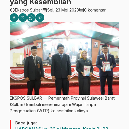
yang Kesembilan
account_circle
calendar_month
comment
Ekspos Sulbar
Sel, 23 Mei 2023
0 komentar
EKSPOS SULBAR — Pemerintah Provinsi Sulawesi Barat
(Sulbar) kembali menerima opini Wajar Tanpa
Pengecualian (WTP) ke sembilan kalinya.
Baca juga: