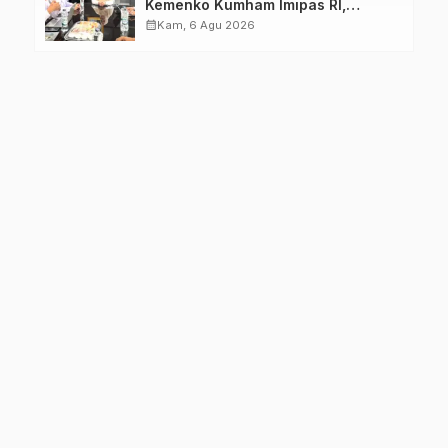
Kemenko Kumham Imipas RI,
Perkuat Pelayanan Kesehatan bagi
calendar_month
Kam, 6 Agu 2026
Kelompok Rentan