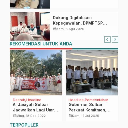
Dukung Digitalisasi
Kepegawaian, DPMPTSP
Sulbar Siap Terapkan Aplikasi
calendar_month
Kam, 6 Agu 2026
FLEKSI ASN
REKOMENDASI UNTUK ANDA
Daerah
Headline
Headline
Pemerintahan
R
an
Al Jasiyah Sulbar
Gubernur Sulbar
R
i
Jadwalkan Lagi Umrah
Perkuat Komitmen,
S
1 Maret 2023
Seluruh Pimpinan OPD
R
calendar_month
calendar_month
calendar_month
Ming, 18 Des 2022
Kam, 17 Jul 2025
Teken Pakta Integritas
G
TERPOPULER
2025