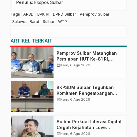
Penulis
: Ekspos Sulbar
Tags
APBD
BPK RI
DPRD Sulbar
Pemprov Sulbar
Sulawesi Barat
Sulbar
WTP
ARTIKEL TERKAIT
Pemprov Sulbar Matangkan
Persiapan HUT Ke-81 RI,
Puncak Upacara di Lapangan
calendar_month
Kam, 6 Agu 2026
Ahmad Kirang
BKPSDM Sulbar Teguhkan
Komitmen Pengembangan
Kompetensi ASN melalui
calendar_month
Kam, 6 Agu 2026
Penandatanganan Perjanjian
Tugas Belajar 2026
Sulbar Perkuat Literasi Digital
Cegah Kejahatan Love
Scamming
calendar_month
Kam, 6 Agu 2026