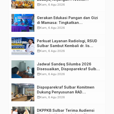
Sulawesi Barat Perkuat Kolaborasi
calendar_month
Kam, 6 Agu 2026
Strategis Bersama Sky World TMII
Gerakan Edukasi Pangan dan Gizi
di Mamasa: Tingkatkan
Pengetahuan dan Keterampilan
calendar_month
Kam, 6 Agu 2026
Keluarga dalam Pemenuhan Gizi
Perkuat Layanan Radiologi, RSUD
Sulbar Sambut Kembali dr. Iis
Imelda, Sp.Rad
calendar_month
Kam, 6 Agu 2026
Jadwal Sandeq Silumba 2026
Disesuaikan, Dispoparekraf Sulbar
Pastikan Persiapan Tetap
calendar_month
Kam, 6 Agu 2026
Dimatangkan
Dispoparekraf Sulbar Komitmen
Dukung Penyusunan RAD
TPB/SDGs Sulawesi Barat
calendar_month
Kam, 6 Agu 2026
DKPPKB Sulbar Terima Audiensi