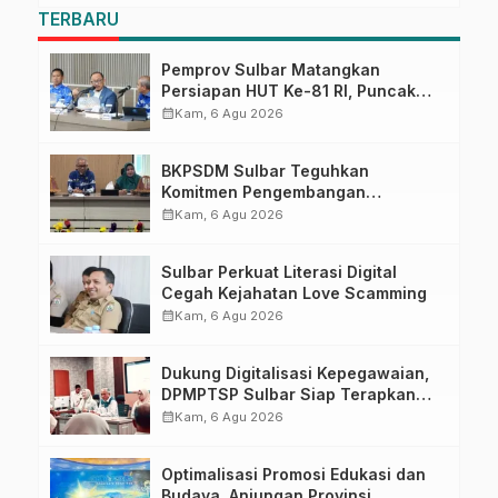
TERBARU
Pemprov Sulbar Matangkan
Persiapan HUT Ke-81 RI, Puncak
Upacara di Lapangan Ahmad
calendar_month
Kam, 6 Agu 2026
Kirang
BKPSDM Sulbar Teguhkan
Komitmen Pengembangan
Kompetensi ASN melalui
calendar_month
Kam, 6 Agu 2026
Penandatanganan Perjanjian
Tugas Belajar 2026
Sulbar Perkuat Literasi Digital
Cegah Kejahatan Love Scamming
calendar_month
Kam, 6 Agu 2026
Dukung Digitalisasi Kepegawaian,
DPMPTSP Sulbar Siap Terapkan
Aplikasi FLEKSI ASN
calendar_month
Kam, 6 Agu 2026
Optimalisasi Promosi Edukasi dan
Budaya, Anjungan Provinsi