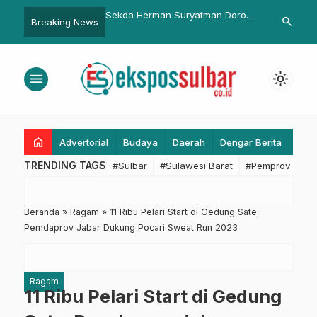
rman Suryatman Dorong
Dinkes Sulbar Galakkan Jumat
Pemprov Sulb
search
Breaking News
a Cepat dan Progresif
Bersih Setiap Pekan
WNI Polman d
Genjatan Sen
menu
light_mode
home
Advertorial
Budaya
Daerah
Dengar Berita
Eko
TRENDING TAGS
#Sulbar
#Sulawesi Barat
#Pemprov Sulba
Beranda
»
Ragam
»
11 Ribu Pelari Start di Gedung Sate,
Pemdaprov Jabar Dukung Pocari Sweat Run 2023
Ragam
11 Ribu Pelari Start di Gedung