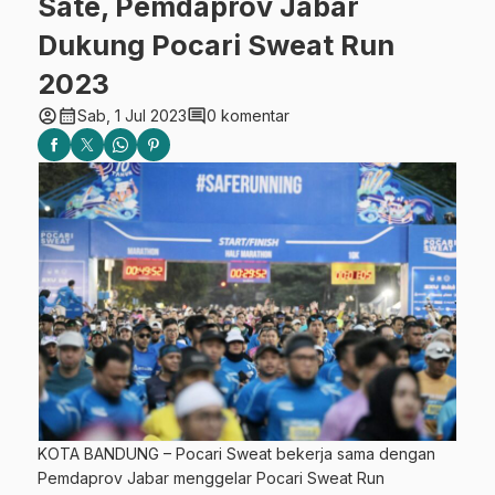
Sate, Pemdaprov Jabar
Dukung Pocari Sweat Run
2023
account_circle
calendar_month
comment
Sab, 1 Jul 2023
0 komentar
KOTA BANDUNG – Pocari Sweat bekerja sama dengan
Pemdaprov Jabar menggelar Pocari Sweat Run