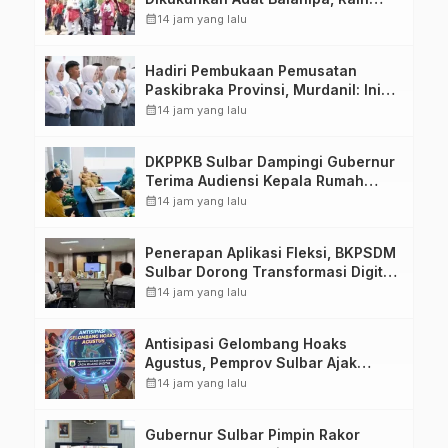
Gelar Sulo Tappidena
calendar_month
14 jam yang lalu
Hadiri Pembukaan Pemusatan
Paskibraka Provinsi, Murdanil: Ini
Membentuk Karakter Hingga
calendar_month
14 jam yang lalu
Kedisiplinannya
DKPPKB Sulbar Dampingi Gubernur
Terima Audiensi Kepala Rumah
Sakit TK. III Punggawa Malolo
calendar_month
14 jam yang lalu
Penerapan Aplikasi Fleksi, BKPSDM
Sulbar Dorong Transformasi Digital
Sistem Kehadiran ASN
calendar_month
14 jam yang lalu
Antisipasi Gelombang Hoaks
Agustus, Pemprov Sulbar Ajak
Warga Jaga Ruang Digital
calendar_month
14 jam yang lalu
Gubernur Sulbar Pimpin Rakor