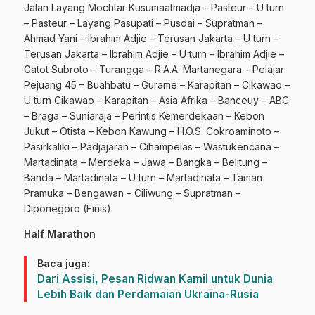
Jalan Layang Mochtar Kusumaatmadja – Pasteur – U turn
– Pasteur – Layang Pasupati – Pusdai – Supratman –
Ahmad Yani – Ibrahim Adjie – Terusan Jakarta – U turn –
Terusan Jakarta – Ibrahim Adjie – U turn – Ibrahim Adjie –
Gatot Subroto – Turangga – R.A.A. Martanegara – Pelajar
Pejuang 45 – Buahbatu – Gurame – Karapitan – Cikawao –
U turn Cikawao – Karapitan – Asia Afrika – Banceuy – ABC
– Braga – Suniaraja – Perintis Kemerdekaan – Kebon
Jukut – Otista – Kebon Kawung – H.O.S. Cokroaminoto –
Pasirkaliki – Padjajaran – Cihampelas – Wastukencana –
Martadinata – Merdeka – Jawa – Bangka – Belitung –
Banda – Martadinata – U turn – Martadinata – Taman
Pramuka – Bengawan – Ciliwung – Supratman –
Diponegoro (Finis).
Half Marathon
Baca juga:
Dari Assisi, Pesan Ridwan Kamil untuk Dunia
Lebih Baik dan Perdamaian Ukraina-Rusia