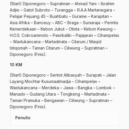
(Start) Diponegoro – Supratman – Ahmad Yani – Ibrahim
Adjie – Gatot Subroto – Turangga – R.A.A Martanegara –
Pelajar Pejuang 45 – Buahbatu – Gurame – Karapitan –
Asia Afrika – Banceuy – ABC – Braga – Suniaraja – Perintis
Kemerdekaan – Kebon Jukut – Otista – Kebon Kawung –
H.O.S. Cokroaminoto – Pasirkaliki – Pajajaran – Cihampelas
– Wastukancana – Martadinata – Citarum / Masjid
Istiqomah – Taman Citarum – Ciliwung – Supratman –
Diponegoro (Finis).
10 KM
(Start) Diponegoro – Sentot Alibasyah – Surapati – Jalan
Layang Mochtar Kusumaatmadja – Cihampelas –
Wastukancana – Merdeka – Jawa – Bangka – Lombok –
Manado – Gudang Utara – Tongkeng – Martadinata –
Taman Pramuka – Bengawan – Ciliwung – Supratman –
Diponegoro (Finis).
Penulis
: