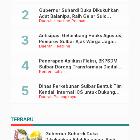
Gubernur Suhardi Duka Dikukuhkan
Adat Balanipa, Raih Gelar Sulo
Daerah
Headline
Polman
Tappidena
Antisipasi Gelombang Hoaks Agustus,
Pemprov Sulbar Ajak Warga Jaga
Daerah
Headline
Ruang Digital
Penerapan Aplikasi Fleksi, BKPSDM
Sulbar Dorong Transformasi Digital
Pemerintahan
Sistem Kehadiran ASN
Dinas Perkebunan Sulbar Bentuk Tim
Kendali Internal ICS untuk Dukung
Daerah
Pasangkayu
Sertifikasi ISPO Pekebun di
Pasangkayu
TERBARU
Gubernur Suhardi Duka
Dikukuhkan Adat Balanipa, Raih