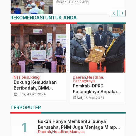
Sosialisasi Empat Pilar di Desa
calendar_month
Rab, 11 Feb 2026
Bonde
REKOMENDASI UNTUK ANDA
Nasional
Religi
Daerah
Headline
D
Pasangkayu
Dukung Kemudahan
S
Pemkab-DPRD
Beribadah, BMM
S
Pasangkayu Sepakati
Resmikan
T
calendar_month
calendar_month
Jum, 4 Okt 2024
Ranwal RPJMD 2021-
calendar_month
Sel, 18 Mei 2021
Pembangunan Masjid
L
2026
di Maluku
TERPOPULER
Bukan Hanya Membantu Ibunya
Berusaha, PNM Juga Menjaga Mimpi
Daerah
Headline
Mamasa
Anaknya Untuk Menggapai Cita-Cita