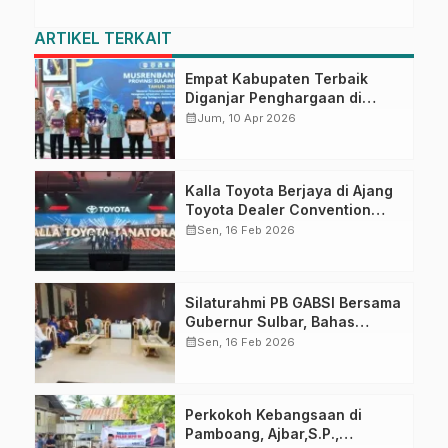
ARTIKEL TERKAIT
Empat Kabupaten Terbaik
Diganjar Penghargaan di
Musrenbang Sulbar 2027
calendar_month
Jum, 10 Apr 2026
Kalla Toyota Berjaya di Ajang
Toyota Dealer Convention
2026
calendar_month
Sen, 16 Feb 2026
Silaturahmi PB GABSI Bersama
Gubernur Sulbar, Bahas
Persiapan Kejurnas Bridge ke-
calendar_month
Sen, 16 Feb 2026
60 dan Kongres GABSI XXVII
Tahun 2026
Perkokoh Kebangsaan di
Pamboang, Ajbar,S.P.,