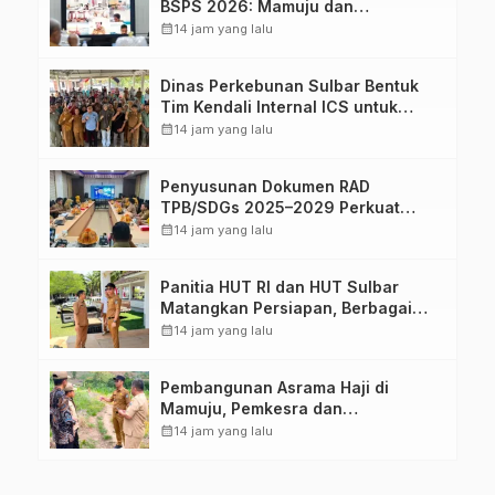
BSPS 2026: Mamuju dan
Pasangkayu Masih Nol Realisasi
calendar_month
14 jam yang lalu
dari Kuota 5.250 Unit
Dinas Perkebunan Sulbar Bentuk
Tim Kendali Internal ICS untuk
Dukung Sertifikasi ISPO Pekebun di
calendar_month
14 jam yang lalu
Pasangkayu
Penyusunan Dokumen RAD
TPB/SDGs 2025–2029 Perkuat
Arah Pembangunan Berkelanjutan
calendar_month
14 jam yang lalu
Sulawesi Barat
Panitia HUT RI dan HUT Sulbar
Matangkan Persiapan, Berbagai
Lomba Akan Dilaksanakan Pemprov
calendar_month
14 jam yang lalu
Sulbar
Pembangunan Asrama Haji di
Mamuju, Pemkesra dan
Kementerian Haji Sulbar Tinjau
calendar_month
14 jam yang lalu
Lokasi