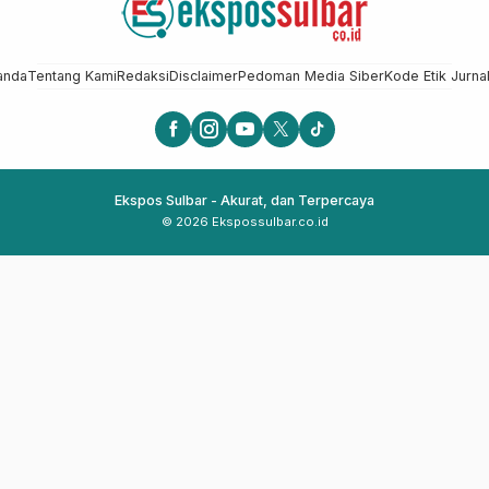
anda
Tentang Kami
Redaksi
Disclaimer
Pedoman Media Siber
Kode Etik Jurnal
Ekspos Sulbar - Akurat, dan Terpercaya
© 2026 Ekspossulbar.co.id