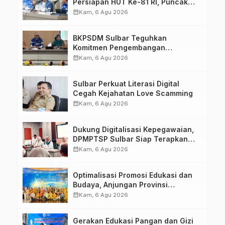
Persiapan HUT Ke-81 RI, Puncak
Upacara di Lapangan Ahmad
calendar_month
Kam, 6 Agu 2026
Kirang
BKPSDM Sulbar Teguhkan
Komitmen Pengembangan
Kompetensi ASN melalui
calendar_month
Kam, 6 Agu 2026
Penandatanganan Perjanjian
Tugas Belajar 2026
Sulbar Perkuat Literasi Digital
Cegah Kejahatan Love Scamming
calendar_month
Kam, 6 Agu 2026
Dukung Digitalisasi Kepegawaian,
DPMPTSP Sulbar Siap Terapkan
Aplikasi FLEKSI ASN
calendar_month
Kam, 6 Agu 2026
Optimalisasi Promosi Edukasi dan
Budaya, Anjungan Provinsi
Sulawesi Barat Perkuat Kolaborasi
calendar_month
Kam, 6 Agu 2026
Strategis Bersama Sky World TMII
Gerakan Edukasi Pangan dan Gizi