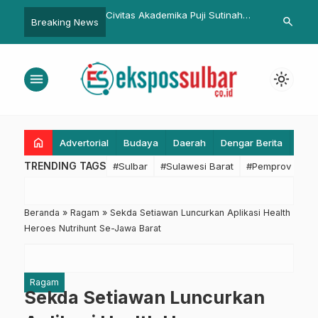
kademika Puji Sutinah
DPRD–Pemprov Sulbar Sepakat
Dengan Sma
search
Breaking News
Saat Jadi Penguji
Percepat Pembahasan RPJMD
Toyota Impi
l Program Doktoral
2025–2029
Sekadar Mi
menu
light_mode
home
Advertorial
Budaya
Daerah
Dengar Berita
Eko
TRENDING TAGS
#Sulbar
#Sulawesi Barat
#Pemprov Sulba
Beranda
»
Ragam
»
Sekda Setiawan Luncurkan Aplikasi Health
Heroes Nutrihunt Se-Jawa Barat
Ragam
Sekda Setiawan Luncurkan