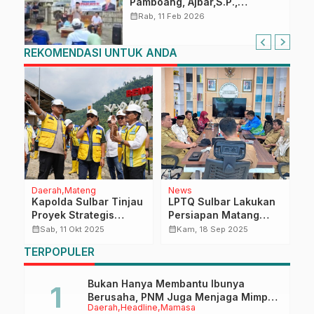
Pamboang, Ajbar,S.P.,
Sosialisasi Empat Pilar di Desa
calendar_month
Rab, 11 Feb 2026
Bonde
REKOMENDASI UNTUK ANDA
Daerah
Mateng
News
R
Kapolda Sulbar Tinjau
LPTQ Sulbar Lakukan
S
eo
Proyek Strategis
Persiapan Matang
B
Nasional Bendungan
Jelang STQH Nasional
A
calendar_month
calendar_month
calendar_month
Sab, 11 Okt 2025
Kam, 18 Sep 2025
Budong-Budong,
XXVIII/Kendari
TERPOPULER
Pastikan Keamanan
dan Dukungan Penuh
Bukan Hanya Membantu Ibunya
Berusaha, PNM Juga Menjaga Mimpi
Daerah
Headline
Mamasa
Anaknya Untuk Menggapai Cita-Cita