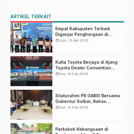
ARTIKEL TERKAIT
Empat Kabupaten Terbaik
Diganjar Penghargaan di
Musrenbang Sulbar 2027
calendar_month
Jum, 10 Apr 2026
Kalla Toyota Berjaya di Ajang
Toyota Dealer Convention
2026
calendar_month
Sen, 16 Feb 2026
Silaturahmi PB GABSI Bersama
Gubernur Sulbar, Bahas
Persiapan Kejurnas Bridge ke-
calendar_month
Sen, 16 Feb 2026
60 dan Kongres GABSI XXVII
Tahun 2026
Perkokoh Kebangsaan di