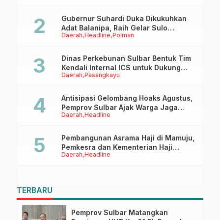
Gubernur Suhardi Duka Dikukuhkan
Adat Balanipa, Raih Gelar Sulo
Daerah
Headline
Polman
Tappidena
Dinas Perkebunan Sulbar Bentuk Tim
Kendali Internal ICS untuk Dukung
Daerah
Pasangkayu
Sertifikasi ISPO Pekebun di
Pasangkayu
Antisipasi Gelombang Hoaks Agustus,
Pemprov Sulbar Ajak Warga Jaga
Daerah
Headline
Ruang Digital
Pembangunan Asrama Haji di Mamuju,
Pemkesra dan Kementerian Haji
Daerah
Headline
Sulbar Tinjau Lokasi
TERBARU
Pemprov Sulbar Matangkan