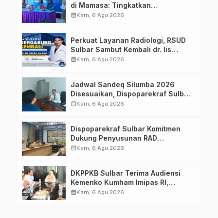
di Mamasa: Tingkatkan
Pengetahuan dan Keterampilan
calendar_month
Kam, 6 Agu 2026
Keluarga dalam Pemenuhan Gizi
Perkuat Layanan Radiologi, RSUD
Sulbar Sambut Kembali dr. Iis
Imelda, Sp.Rad
calendar_month
Kam, 6 Agu 2026
Jadwal Sandeq Silumba 2026
Disesuaikan, Dispoparekraf Sulbar
Pastikan Persiapan Tetap
calendar_month
Kam, 6 Agu 2026
Dimatangkan
Dispoparekraf Sulbar Komitmen
Dukung Penyusunan RAD
TPB/SDGs Sulawesi Barat
calendar_month
Kam, 6 Agu 2026
DKPPKB Sulbar Terima Audiensi
Kemenko Kumham Imipas RI,
Perkuat Pelayanan Kesehatan bagi
calendar_month
Kam, 6 Agu 2026
Kelompok Rentan