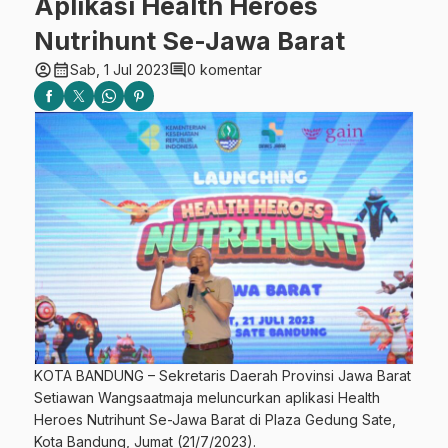
Aplikasi Health Heroes
Nutrihunt Se-Jawa Barat
account_circle
calendar_month
comment
Sab, 1 Jul 2023
0 komentar
KOTA BANDUNG – Sekretaris Daerah Provinsi Jawa Barat
Setiawan Wangsaatmaja meluncurkan aplikasi Health
Heroes Nutrihunt Se-Jawa Barat di Plaza Gedung Sate,
Kota Bandung, Jumat (21/7/2023).