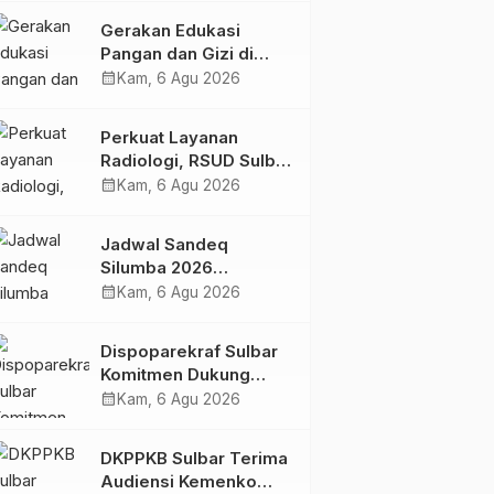
Kolaborasi Strategis
Gerakan Edukasi
Bersama Sky World
Pangan dan Gizi di
TMII
Mamasa: Tingkatkan
calendar_month
Kam, 6 Agu 2026
Pengetahuan dan
Keterampilan Keluarga
Perkuat Layanan
dalam Pemenuhan Gizi
Radiologi, RSUD Sulbar
Sambut Kembali dr. Iis
calendar_month
Kam, 6 Agu 2026
Imelda, Sp.Rad
Jadwal Sandeq
Silumba 2026
Disesuaikan,
calendar_month
Kam, 6 Agu 2026
Dispoparekraf Sulbar
Pastikan Persiapan
Dispoparekraf Sulbar
Tetap Dimatangkan
Komitmen Dukung
Penyusunan RAD
calendar_month
Kam, 6 Agu 2026
TPB/SDGs Sulawesi
Barat
DKPPKB Sulbar Terima
Audiensi Kemenko