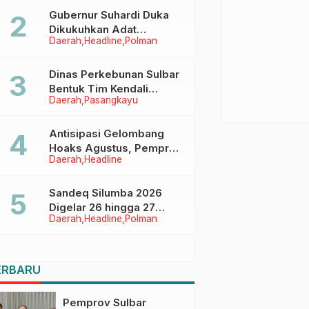
Menggapai Cita-Cita
Gubernur Suhardi Duka
Dikukuhkan Adat
Daerah
Headline
Polman
Balanipa, Raih Gelar Sulo
Tappidena
Dinas Perkebunan Sulbar
Bentuk Tim Kendali
Daerah
Pasangkayu
Internal ICS untuk Dukung
Sertifikasi ISPO Pekebun
di Pasangkayu
Antisipasi Gelombang
Hoaks Agustus, Pemprov
Daerah
Headline
Sulbar Ajak Warga Jaga
Ruang Digital
Sandeq Silumba 2026
Digelar 26 hingga 27
Daerah
Headline
Polman
September, Rangkaian
HUT Sulbar
ERBARU
Pemprov Sulbar