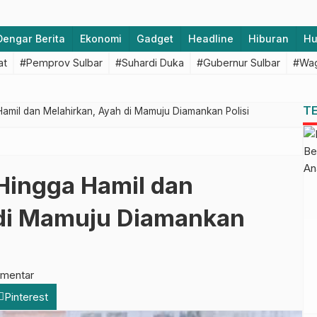
Dengar Berita
Ekonomi
Gadget
Headline
Hiburan
H
at
#Pemprov Sulbar
#Suhardi Duka
#Gubernur Sulbar
#Wag
T
Hamil dan Melahirkan, Ayah di Mamuju Diamankan Polisi
 Hingga Hamil dan
 di Mamuju Diamankan
omentar
Pinterest