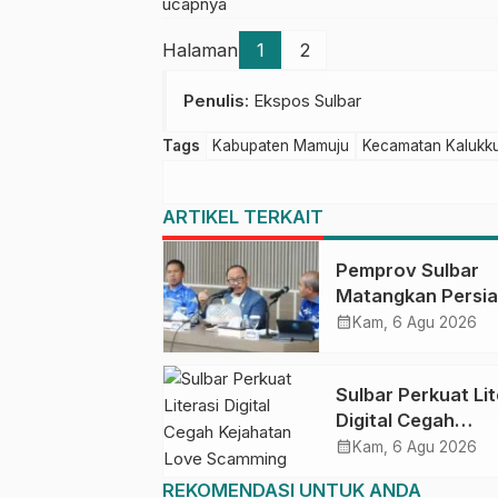
ucapnya
Halaman
1
2
Penulis
: Ekspos Sulbar
Tags
Kabupaten Mamuju
Kecamatan Kalukk
ARTIKEL TERKAIT
Pemprov Sulbar
Matangkan Persi
HUT Ke-81 RI, Pu
calendar_month
Kam, 6 Agu 2026
Upacara di Lapan
Ahmad Kirang
Sulbar Perkuat Lit
Digital Cegah
Kejahatan Love
calendar_month
Kam, 6 Agu 2026
Scamming
REKOMENDASI UNTUK ANDA