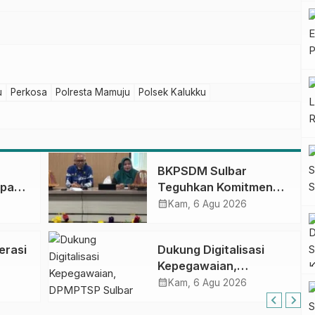
u
Perkosa
Polresta Mamuju
Polsek Kalukku
BKPSDM Sulbar
apan
Teguhkan Komitmen
ncak
Pengembangan
calendar_month
Kam, 6 Agu 2026
gan
Kompetensi ASN
melalui
erasi
Dukung Digitalisasi
Penandatanganan
Kepegawaian,
Perjanjian Tugas
DPMPTSP Sulbar Siap
calendar_month
Belajar 2026
Kam, 6 Agu 2026
Terapkan Aplikasi
FLEKSI ASN