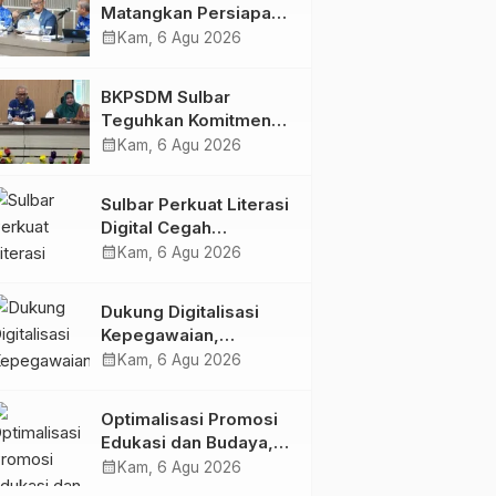
Matangkan Persiapan
HUT Ke-81 RI, Puncak
calendar_month
Kam, 6 Agu 2026
Upacara di Lapangan
Ahmad Kirang
BKPSDM Sulbar
Teguhkan Komitmen
Pengembangan
calendar_month
Kam, 6 Agu 2026
Kompetensi ASN
melalui
Sulbar Perkuat Literasi
Penandatanganan
Digital Cegah
Perjanjian Tugas
Kejahatan Love
calendar_month
Kam, 6 Agu 2026
Belajar 2026
Scamming
Dukung Digitalisasi
Kepegawaian,
DPMPTSP Sulbar Siap
calendar_month
Kam, 6 Agu 2026
Terapkan Aplikasi
FLEKSI ASN
Optimalisasi Promosi
Edukasi dan Budaya,
Anjungan Provinsi
calendar_month
Kam, 6 Agu 2026
Sulawesi Barat Perkuat