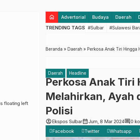
home
Advertorial
Budaya
Daerah
TRENDING TAGS
#Sulbar
#Sulawesi Bar
Beranda
»
Daerah
»
Perkosa Anak Tiri Hingga 
Daerah
Headline
Perkosa Anak Tiri
Melahirkan, Ayah
Polisi
account_circle
calendar_month
comment
Ekspos Sulbar
Jum, 8 Mar 2024
0 k
Facebook
Twitter
Whatsapp