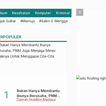
×
ukum
Kesehatan
Komputer
Kriminal
Lifestyle
Majen
ub Sulbar
#Mamuju
#Salim S. Mengga
#featured
#Polda S
ERPOPULER
Bukan Hanya Membantu
Ibunya Berusaha, PNM
Daerah
Headline
Mamasa
Juga Menjaga Mimpi
Anaknya Untuk