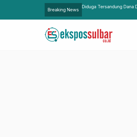
asangkayu Kumpulkan OPD
Diduga Tersandung Dana D
Breaking News