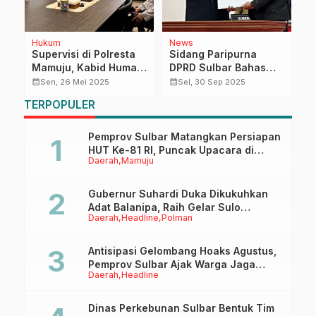
Hukum
News
H
Supervisi di Polresta
Sidang Paripurna
K
Mamuju, Kabid Humas
DPRD Sulbar Bahas
S
6
Polda Sulbar Dorong
Penyampaian Akhir
U
calendar_month
calendar_month
calendar_month
Sen, 26 Mei 2025
Sel, 30 Sep 2025
h
Profesionalisme dan
Pansus Ranperda
TERPOPULER
h
Inovasi Humas
Penyelenggaraan
Perpustakaan
Pemprov Sulbar Matangkan Persiapan
HUT Ke-81 RI, Puncak Upacara di
Daerah
Mamuju
Lapangan Ahmad Kirang
Gubernur Suhardi Duka Dikukuhkan
Adat Balanipa, Raih Gelar Sulo
Daerah
Headline
Polman
Tappidena
Antisipasi Gelombang Hoaks Agustus,
Pemprov Sulbar Ajak Warga Jaga
Daerah
Headline
Ruang Digital
Dinas Perkebunan Sulbar Bentuk Tim