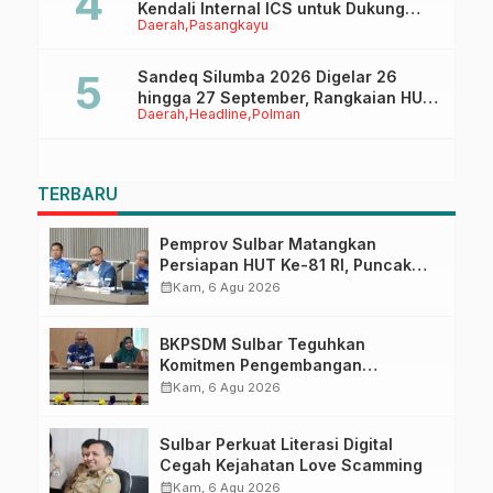
Kendali Internal ICS untuk Dukung
Daerah
Pasangkayu
Sertifikasi ISPO Pekebun di
Pasangkayu
Sandeq Silumba 2026 Digelar 26
hingga 27 September, Rangkaian HUT
Daerah
Headline
Polman
Sulbar
TERBARU
Pemprov Sulbar Matangkan
Persiapan HUT Ke-81 RI, Puncak
Upacara di Lapangan Ahmad
calendar_month
Kam, 6 Agu 2026
Kirang
BKPSDM Sulbar Teguhkan
Komitmen Pengembangan
Kompetensi ASN melalui
calendar_month
Kam, 6 Agu 2026
Penandatanganan Perjanjian
Tugas Belajar 2026
Sulbar Perkuat Literasi Digital
Cegah Kejahatan Love Scamming
calendar_month
Kam, 6 Agu 2026