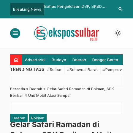
I, Pemkesra
Bahas Pengelolaan DSP, BPBD
UPTD BBTPH Sulbar Mu
search
Breaking News
ordinasi
Sulbar Tegaskan Komitmen Terus
Calon Benih Padi Inbr
tiban, dan
Tingkatkan Tata Kelola
di BBI Lantora, Target
Pengelolaan Dana Darurat
Benih Berkualitas
menu
light_mode
home
Advertorial
Budaya
Daerah
Dengar Berita
Eko
TRENDING TAGS
#Sulbar
#Sulawesi Barat
#Pemprov Sulba
Beranda
»
Daerah
»
Gelar Safari Ramadan di Polman, SDK
Berikan 4 Unit Mobil Atasi Sampah
Daerah
Polman
Gelar Safari Ramadan di