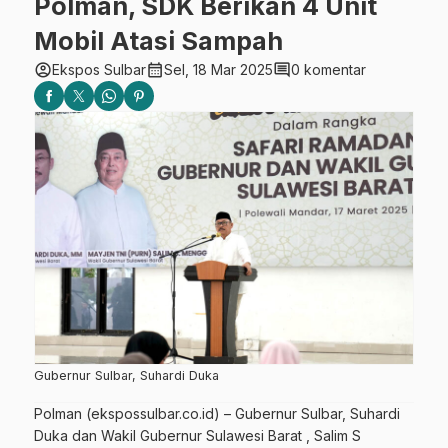
Polman, SDK Berikan 4 Unit
Mobil Atasi Sampah
account_circle
calendar_month
comment
Ekspos Sulbar
Sel, 18 Mar 2025
0 komentar
Gubernur Sulbar, Suhardi Duka
Polman (ekspossulbar.co.id) – Gubernur Sulbar, Suhardi
Duka dan Wakil Gubernur Sulawesi Barat , Salim S