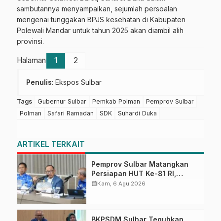
sambutannya menyampaikan, sejumlah persoalan
mengenai tunggakan BPJS kesehatan di Kabupaten
Polewali Mandar untuk tahun 2025 akan diambil alih
provinsi.
Halaman
1
2
Penulis
: Ekspos Sulbar
Tags
Gubernur Sulbar
Pemkab Polman
Pemprov Sulbar
Polman
Safari Ramadan
SDK
Suhardi Duka
ARTIKEL TERKAIT
Pemprov Sulbar Matangkan
Persiapan HUT Ke-81 RI,
Puncak Upacara di Lapangan
calendar_month
Kam, 6 Agu 2026
Ahmad Kirang
BKPSDM Sulbar Teguhkan