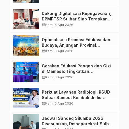
Dukung Digitalisasi Kepegawaian,
DPMPTSP Sulbar Siap Terapkan
Aplikasi FLEKSI ASN
calendar_month
Kam, 6 Agu 2026
Optimalisasi Promosi Edukasi dan
Budaya, Anjungan Provinsi
Sulawesi Barat Perkuat Kolaborasi
calendar_month
Kam, 6 Agu 2026
Strategis Bersama Sky World TMII
Gerakan Edukasi Pangan dan Gizi
di Mamasa: Tingkatkan
Pengetahuan dan Keterampilan
calendar_month
Kam, 6 Agu 2026
Keluarga dalam Pemenuhan Gizi
Perkuat Layanan Radiologi, RSUD
Sulbar Sambut Kembali dr. Iis
Imelda, Sp.Rad
calendar_month
Kam, 6 Agu 2026
Jadwal Sandeq Silumba 2026
Disesuaikan, Dispoparekraf Sulbar