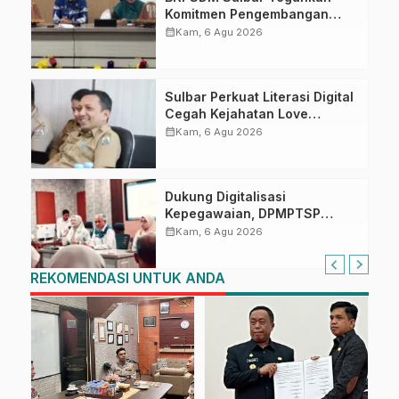
Komitmen Pengembangan
Kompetensi ASN melalui
calendar_month
Kam, 6 Agu 2026
Penandatanganan Perjanjian
Tugas Belajar 2026
Sulbar Perkuat Literasi Digital
Cegah Kejahatan Love
Scamming
calendar_month
Kam, 6 Agu 2026
Dukung Digitalisasi
Kepegawaian, DPMPTSP
Sulbar Siap Terapkan Aplikasi
calendar_month
Kam, 6 Agu 2026
FLEKSI ASN
REKOMENDASI UNTUK ANDA