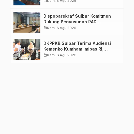
Pastikan Persiapan Tetap
calendar_month
Kam, 6 Agu 2026
Dimatangkan
Dispoparekraf Sulbar Komitmen
Dukung Penyusunan RAD
TPB/SDGs Sulawesi Barat
calendar_month
Kam, 6 Agu 2026
DKPPKB Sulbar Terima Audiensi
Kemenko Kumham Imipas RI,
Perkuat Pelayanan Kesehatan bagi
calendar_month
Kam, 6 Agu 2026
Kelompok Rentan