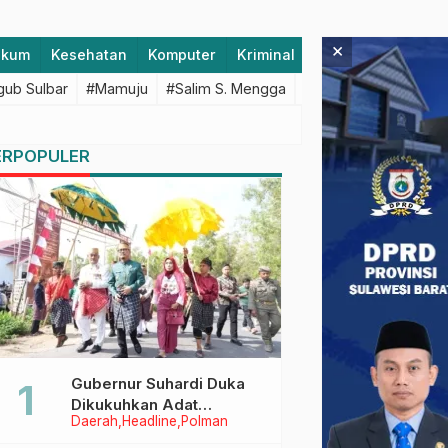
×
ukum
Kesehatan
Komputer
Kriminal
Lifestyle
Majen
ub Sulbar
#Mamuju
#Salim S. Mengga
#featured
#Polda S
ERPOPULER
Gubernur Suhardi Duka
Dikukuhkan Adat
Daerah
Headline
Polman
Balanipa, Raih Gelar Sulo
Tappidena