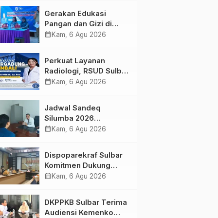
Kolaborasi Strategis
Gerakan Edukasi
Bersama Sky World
Pangan dan Gizi di
TMII
Mamasa: Tingkatkan
calendar_month
Kam, 6 Agu 2026
Pengetahuan dan
Keterampilan Keluarga
Perkuat Layanan
dalam Pemenuhan Gizi
Radiologi, RSUD Sulbar
Sambut Kembali dr. Iis
calendar_month
Kam, 6 Agu 2026
Imelda, Sp.Rad
Jadwal Sandeq
Silumba 2026
Disesuaikan,
calendar_month
Kam, 6 Agu 2026
Dispoparekraf Sulbar
Pastikan Persiapan
Dispoparekraf Sulbar
Tetap Dimatangkan
Komitmen Dukung
Penyusunan RAD
calendar_month
Kam, 6 Agu 2026
TPB/SDGs Sulawesi
Barat
DKPPKB Sulbar Terima
Audiensi Kemenko