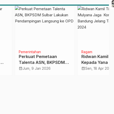
Pelaporan SPT Masa
PPN Gunakan Aplikasi
Coretax
intahan
Ragam
uat Pemetaan
Ridwan Kamil Titip
nta ASN, BKPSDM
Kepada Yana Mulyana
ar Lakukan
Jaga Kondusivitas
calendar_month
, 9 Jan 2026
Sen, 18 Apr 2022
ampingan Langsung
Bandung Jelang Tahun
PD
Politik 2024