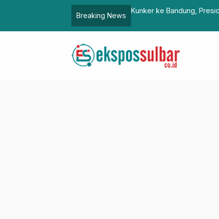
kowi Ngopi di Park Cikutra
Biro Hukum Sulb
Breaking News