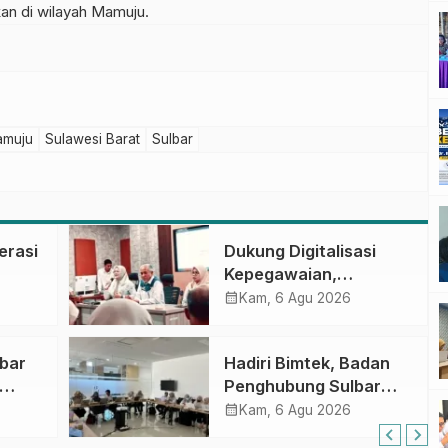
an di wilayah Mamuju.
amuju
Sulawesi Barat
Sulbar
erasi
Dukung Digitalisasi
Kepegawaian,
DPMPTSP Sulbar Siap
calendar_month
Kam, 6 Agu 2026
Terapkan Aplikasi
FLEKSI ASN
lbar
Hadiri Bimtek, Badan
Penghubung Sulbar
Tingkatkan
calendar_month
Kam, 6 Agu 2026
si
Kompetensi ASN dalam