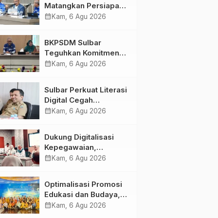
Matangkan Persiapan
HUT Ke-81 RI, Puncak
calendar_month
Kam, 6 Agu 2026
Upacara di Lapangan
Ahmad Kirang
BKPSDM Sulbar
Teguhkan Komitmen
Pengembangan
calendar_month
Kam, 6 Agu 2026
Kompetensi ASN
melalui
Sulbar Perkuat Literasi
Penandatanganan
Digital Cegah
Perjanjian Tugas
Kejahatan Love
calendar_month
Kam, 6 Agu 2026
Belajar 2026
Scamming
Dukung Digitalisasi
Kepegawaian,
DPMPTSP Sulbar Siap
calendar_month
Kam, 6 Agu 2026
Terapkan Aplikasi
FLEKSI ASN
Optimalisasi Promosi
Edukasi dan Budaya,
Anjungan Provinsi
calendar_month
Kam, 6 Agu 2026
Sulawesi Barat Perkuat