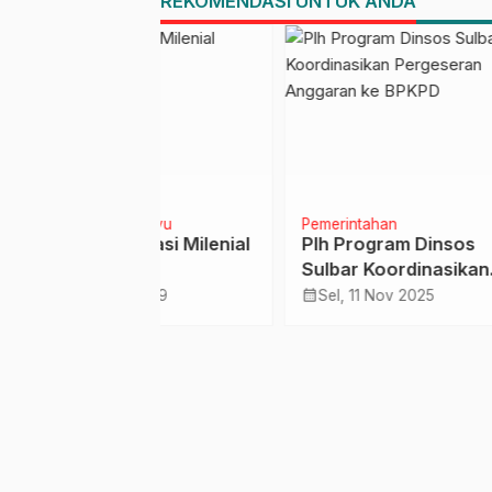
REKOMENDASI UNTUK ANDA
Barat
ngkayu
Pemerintahan
Pemer
nerasi Milenial
Plh Program Dinsos
Perk
Sulbar Koordinasikan
Tale
Pergeseran Anggaran ke
Sulb
calendar_month
calendar_month
l 2019
Sel, 11 Nov 2025
Jum
BPKPD
Pend
ke O