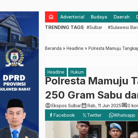
home
Advertorial
Budaya
Daerah
TRENDING TAGS
#Sulbar
#Sulawesi Bar
Beranda
»
Headline
»
Polresta Mamuju Tangkap
Headline
Hukum
Polresta Mamuju T
250 Gram Sabu dan
account_circle
calendar_month
comment
Ekspos Sulbar
Rab, 11 Jun 2025
0 ko
Facebook
Twitter
Whatsapp