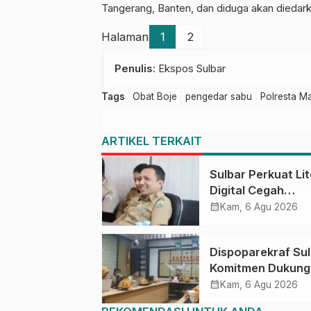
Tangerang, Banten, dan diduga akan diedark
Halaman
1
2
Penulis
: Ekspos Sulbar
Tags
Obat Boje
pengedar sabu
Polresta M
ARTIKEL TERKAIT
Sulbar Perkuat Lit
Digital Cegah
Kejahatan Love
calendar_month
Kam, 6 Agu 2026
Scamming
Dispoparekraf Su
Komitmen Dukung
Penyusunan RAD
calendar_month
Kam, 6 Agu 2026
TPB/SDGs Sulawe