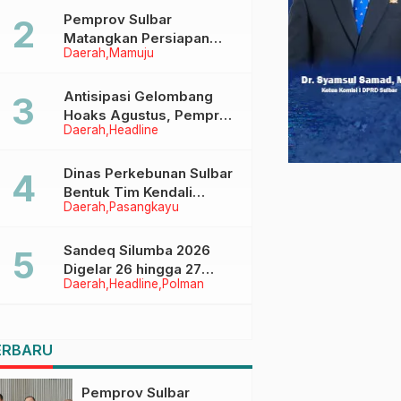
Pemprov Sulbar
Matangkan Persiapan
Daerah
Mamuju
HUT Ke-81 RI, Puncak
Upacara di Lapangan
Ahmad Kirang
Antisipasi Gelombang
Hoaks Agustus, Pemprov
Daerah
Headline
Sulbar Ajak Warga Jaga
Ruang Digital
Dinas Perkebunan Sulbar
Bentuk Tim Kendali
Daerah
Pasangkayu
Internal ICS untuk Dukung
Sertifikasi ISPO Pekebun
di Pasangkayu
Sandeq Silumba 2026
Digelar 26 hingga 27
Daerah
Headline
Polman
September, Rangkaian
HUT Sulbar
ERBARU
Pemprov Sulbar