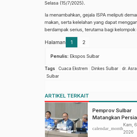
Selasa (15/7/2025).
Ia menambahkan, gejala ISPA meliputi dema
makan, serta kelelahan yang dapat menggang
berdampak serius, terutama bagi kelompok r
Halaman
1
2
Penulis
: Ekspos Sulbar
Tags
Cuaca Ekstrem
Dinkes Sulbar
dr. Asr
Sulbar
ARTIKEL TERKAIT
Pemprov Sulbar
Matangkan Persi
HUT Ke-81 RI, Pu
Kam, 6
calendar_month
Upacara di Lapan
2026