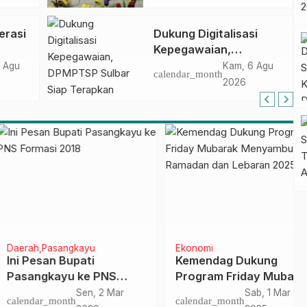
melalui
Penandatanganan
erasi
Dukung Digitalisasi
Perjanjian Tugas
Kepegawaian,
Belajar 2026
DPMPTSP Sulbar Siap
 Agu
Kam, 6 Agu
calendar_month
Terapkan Aplikasi
2026
FLEKSI ASN
h
Pasangkayu
Ekonomi
Pesan Bupati
Kemendag Dukung
ngkayu ke PNS
Program Friday Mubarak
asi 2018
Menyambut Ramadan
Sen, 2 Mar
Sab, 1 Mar
dar_month
calendar_month