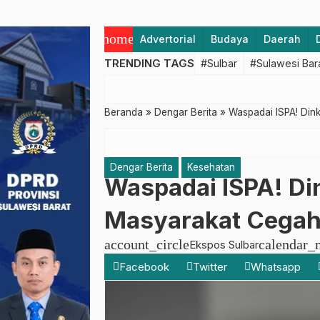
home
Advertorial
Budaya
Daerah
TRENDING TAGS
#Sulbar
#Sulawesi Bar
Beranda
»
Dengar Berita
»
Waspadai ISPA! Din
Dengar Berita
Kesehatan
Waspadai ISPA! Di
Masyarakat Cegah
account_circle
calendar_
Ekspos Sulbar
Facebook
Twitter
Whatsapp