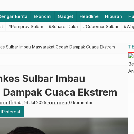
Dengar Berita
Ekonomi
Gadget
Headline
Hiburan
H
at
#Pemprov Sulbar
#Suhardi Duka
#Gubernur Sulbar
#Wag
T
kes Sulbar Imbau Masyarakat Cegah Dampak Cuaca Ekstrem
nkes Sulbar Imbau
 Dampak Cuaca Ekstrem
month
comment
Rab, 16 Jul 2025
0 komentar
Pinterest