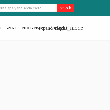
Warga Isman, Ini Dilakukan Bhabinkamtibmas Lilimori
search
light_mode
expand_more
I
SPORT
INFOTAINMENT
RAGAM