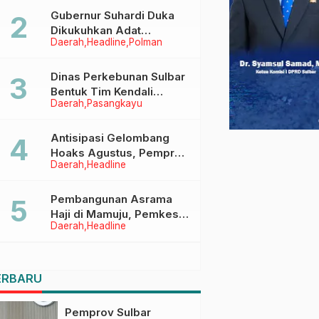
Menggapai Cita-Cita
Gubernur Suhardi Duka
Dikukuhkan Adat
Daerah
Headline
Polman
Balanipa, Raih Gelar Sulo
Tappidena
Dinas Perkebunan Sulbar
Bentuk Tim Kendali
Daerah
Pasangkayu
Internal ICS untuk Dukung
Sertifikasi ISPO Pekebun
di Pasangkayu
Antisipasi Gelombang
Hoaks Agustus, Pemprov
Daerah
Headline
Sulbar Ajak Warga Jaga
Ruang Digital
Pembangunan Asrama
Haji di Mamuju, Pemkesra
Daerah
Headline
dan Kementerian Haji
Sulbar Tinjau Lokasi
ERBARU
Pemprov Sulbar