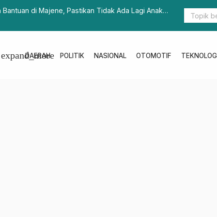
uti Pelatihan Rencana Kontijensi Bencana 2025
Ada 
expand_more
DAERAH
POLITIK
NASIONAL
OTOMOTIF
TEKNOLOG