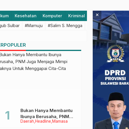
×
ukum
Kesehatan
Komputer
Kriminal
Lifestyle
Majen
ub Sulbar
#Mamuju
#Salim S. Mengga
#featured
#Polda S
ERPOPULER
Bukan Hanya Membantu
Ibunya Berusaha, PNM
Daerah
Headline
Mamasa
Juga Menjaga Mimpi
Anaknya Untuk