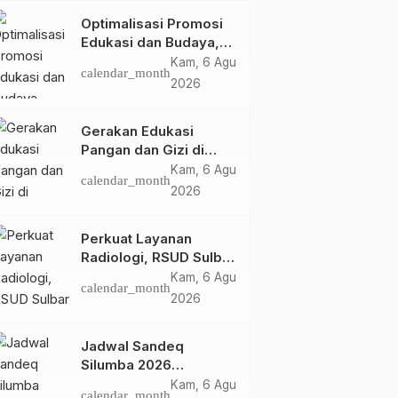
Optimalisasi Promosi
Edukasi dan Budaya,
Anjungan Provinsi
Kam, 6 Agu
calendar_month
Sulawesi Barat Perkuat
2026
Kolaborasi Strategis
Bersama Sky World
Gerakan Edukasi
TMII
Pangan dan Gizi di
Mamasa: Tingkatkan
Kam, 6 Agu
calendar_month
Pengetahuan dan
2026
Keterampilan Keluarga
dalam Pemenuhan Gizi
Perkuat Layanan
Radiologi, RSUD Sulbar
Sambut Kembali dr. Iis
Kam, 6 Agu
calendar_month
Imelda, Sp.Rad
2026
Jadwal Sandeq
Silumba 2026
Disesuaikan,
Kam, 6 Agu
calendar_month