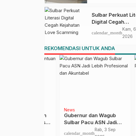
Ahmad Kirang
Sulbar Perkuat Lit
Digital Cegah
Kejahatan Love
Kam, 6
calendar_month
Scamming
2026
REKOMENDASI UNTUK ANDA
ngkayu
News
Daera
iang Salurkan
Gubernur dan Wagub
Ini 
PD ke Gugus
Sulbar Pacu ASN Jadi
Pasa
Lebih Profesional dan
Form
Kam, 16 Apr
Rab, 3 Sep
nth
calendar_month
calen