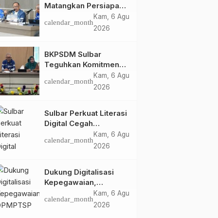
Matangkan Persiapan
HUT Ke-81 RI, Puncak
Kam, 6 Agu
calendar_month
Upacara di Lapangan
2026
Ahmad Kirang
BKPSDM Sulbar
Teguhkan Komitmen
Pengembangan
Kam, 6 Agu
calendar_month
Kompetensi ASN
2026
melalui
Penandatanganan
Sulbar Perkuat Literasi
Perjanjian Tugas
Digital Cegah
Belajar 2026
Kejahatan Love
Kam, 6 Agu
calendar_month
Scamming
2026
Dukung Digitalisasi
Kepegawaian,
DPMPTSP Sulbar Siap
Kam, 6 Agu
calendar_month
Terapkan Aplikasi
2026
FLEKSI ASN