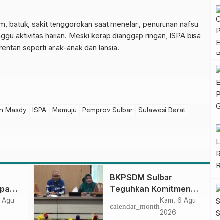
m, batuk, sakit tenggorokan saat menelan, penurunan nafsu
gu aktivitas harian. Meski kerap dianggap ringan, ISPA bisa
entan seperti anak-anak dan lansia.
an Masdy
ISPA
Mamuju
Pemprov Sulbar
Sulawesi Barat
BKPSDM Sulbar
apan
Teguhkan Komitmen
ncak
Pengembangan
 Agu
Kam, 6 Agu
calendar_month
gan
Kompetensi ASN
2026