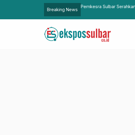
 di Majene, Pastikan Tidak Ada Lagi Anak
Bapperida Sulbar Ik
Breaking News
inggi