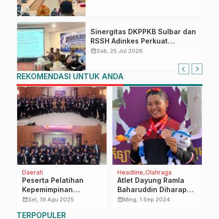
Berkelanjutan Sulawesi Barat
Sinergitas DKPPKB Sulbar dan
RSSH Adinkes Perkuat
Integrasi Program AIDS,
calendar_month
Sab, 25 Jul 2026
Tuberkulosis dan Malaria di
Sulawesi Barat
REKOMENDASI UNTUK ANDA
Daerah
Headline
Olahraga
Li
Peserta Pelatihan
Atlet Dayung Ramla
T
Kepemimpinan
Baharuddin Diharap
K
Administrator Pemprov
Persembahkan Medali
P
calendar_month
calendar_month
calendar_month
Sel, 19 Agu 2025
Ming, 1 Sep 2024
Sulbar Studi Lapangan
untuk Sulbar
TERPOPULER
di Maros