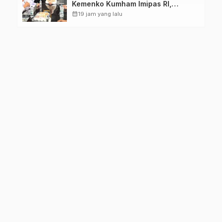
Kemenko Kumham Imipas RI,
Perkuat Pelayanan Kesehatan bagi
calendar_month
19 jam yang lalu
Kelompok Rentan