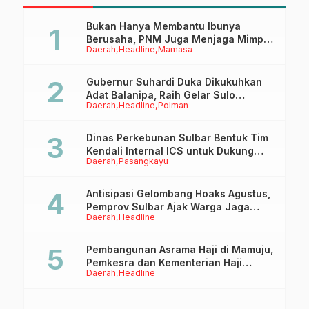
Bukan Hanya Membantu Ibunya
Berusaha, PNM Juga Menjaga Mimpi
Daerah
Headline
Mamasa
Anaknya Untuk Menggapai Cita-Cita
Gubernur Suhardi Duka Dikukuhkan
Adat Balanipa, Raih Gelar Sulo
Daerah
Headline
Polman
Tappidena
Dinas Perkebunan Sulbar Bentuk Tim
Kendali Internal ICS untuk Dukung
Daerah
Pasangkayu
Sertifikasi ISPO Pekebun di
Pasangkayu
Antisipasi Gelombang Hoaks Agustus,
Pemprov Sulbar Ajak Warga Jaga
Daerah
Headline
Ruang Digital
Pembangunan Asrama Haji di Mamuju,
Pemkesra dan Kementerian Haji
Daerah
Headline
Sulbar Tinjau Lokasi