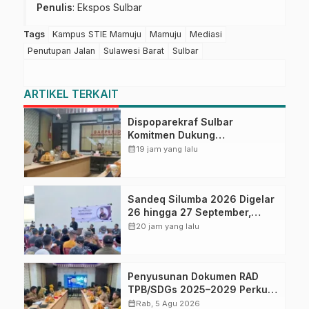
Penulis
: Ekspos Sulbar
Tags
Kampus STIE Mamuju
Mamuju
Mediasi
Penutupan Jalan
Sulawesi Barat
Sulbar
ARTIKEL TERKAIT
Dispoparekraf Sulbar
Komitmen Dukung
Penyusunan RAD TPB/SDGs
calendar_month
19 jam yang lalu
Sulawesi Barat
Sandeq Silumba 2026 Digelar
26 hingga 27 September,
Rangkaian HUT Sulbar
calendar_month
20 jam yang lalu
Penyusunan Dokumen RAD
TPB/SDGs 2025–2029 Perkuat
Arah Pembangunan
calendar_month
Rab, 5 Agu 2026