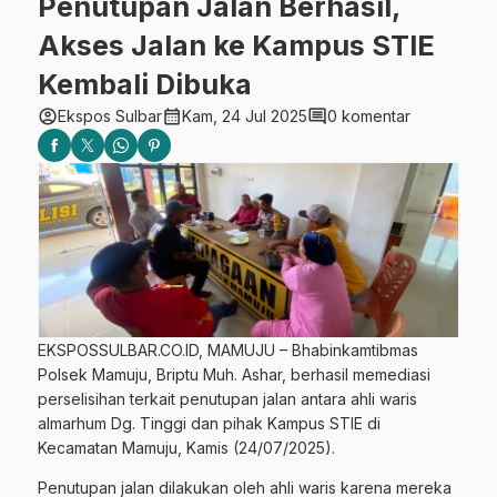
Penutupan Jalan Berhasil,
Akses Jalan ke Kampus STIE
Kembali Dibuka
account_circle
calendar_month
comment
Ekspos Sulbar
Kam, 24 Jul 2025
0 komentar
EKSPOSSULBAR.CO.ID, MAMUJU – Bhabinkamtibmas
Polsek Mamuju, Briptu Muh. Ashar, berhasil memediasi
perselisihan terkait penutupan jalan antara ahli waris
almarhum Dg. Tinggi dan pihak Kampus STIE di
Kecamatan Mamuju, Kamis (24/07/2025).
Penutupan jalan dilakukan oleh ahli waris karena mereka