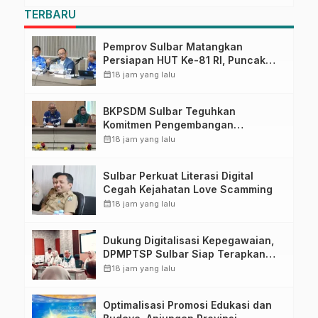
TERBARU
Pemprov Sulbar Matangkan
Persiapan HUT Ke-81 RI, Puncak
Upacara di Lapangan Ahmad
calendar_month
18 jam yang lalu
Kirang
BKPSDM Sulbar Teguhkan
Komitmen Pengembangan
Kompetensi ASN melalui
calendar_month
18 jam yang lalu
Penandatanganan Perjanjian
Tugas Belajar 2026
Sulbar Perkuat Literasi Digital
Cegah Kejahatan Love Scamming
calendar_month
18 jam yang lalu
Dukung Digitalisasi Kepegawaian,
DPMPTSP Sulbar Siap Terapkan
Aplikasi FLEKSI ASN
calendar_month
18 jam yang lalu
Optimalisasi Promosi Edukasi dan