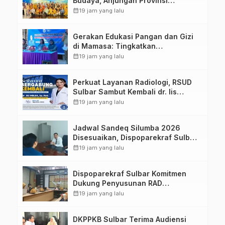
Budaya, Anjungan Provinsi
Sulawesi Barat Perkuat Kolaborasi
calendar_month
19 jam yang lalu
Strategis Bersama Sky World TMII
Gerakan Edukasi Pangan dan Gizi
di Mamasa: Tingkatkan
Pengetahuan dan Keterampilan
calendar_month
19 jam yang lalu
Keluarga dalam Pemenuhan Gizi
Perkuat Layanan Radiologi, RSUD
Sulbar Sambut Kembali dr. Iis
Imelda, Sp.Rad
calendar_month
19 jam yang lalu
Jadwal Sandeq Silumba 2026
Disesuaikan, Dispoparekraf Sulbar
Pastikan Persiapan Tetap
calendar_month
19 jam yang lalu
Dimatangkan
Dispoparekraf Sulbar Komitmen
Dukung Penyusunan RAD
TPB/SDGs Sulawesi Barat
calendar_month
19 jam yang lalu
DKPPKB Sulbar Terima Audiensi