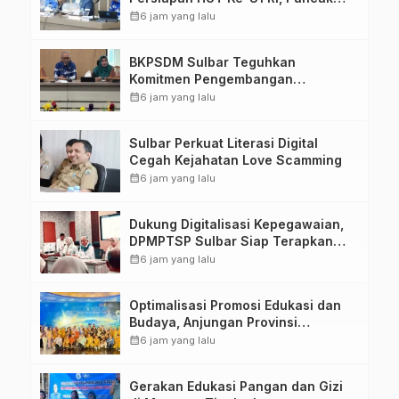
Upacara di Lapangan Ahmad
calendar_month
6 jam yang lalu
Kirang
BKPSDM Sulbar Teguhkan
Komitmen Pengembangan
Kompetensi ASN melalui
calendar_month
6 jam yang lalu
Penandatanganan Perjanjian
Tugas Belajar 2026
Sulbar Perkuat Literasi Digital
Cegah Kejahatan Love Scamming
calendar_month
6 jam yang lalu
Dukung Digitalisasi Kepegawaian,
DPMPTSP Sulbar Siap Terapkan
Aplikasi FLEKSI ASN
calendar_month
6 jam yang lalu
Optimalisasi Promosi Edukasi dan
Budaya, Anjungan Provinsi
Sulawesi Barat Perkuat Kolaborasi
calendar_month
6 jam yang lalu
Strategis Bersama Sky World TMII
Gerakan Edukasi Pangan dan Gizi