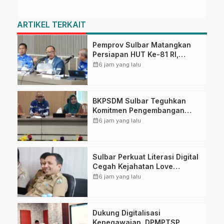
ARTIKEL TERKAIT
Pemprov Sulbar Matangkan
Persiapan HUT Ke-81 RI,
Puncak Upacara di Lapangan
calendar_month
6 jam yang lalu
Ahmad Kirang
BKPSDM Sulbar Teguhkan
Komitmen Pengembangan
Kompetensi ASN melalui
calendar_month
6 jam yang lalu
Penandatanganan Perjanjian
Tugas Belajar 2026
Sulbar Perkuat Literasi Digital
Cegah Kejahatan Love
Scamming
calendar_month
6 jam yang lalu
Dukung Digitalisasi
Kepegawaian, DPMPTSP