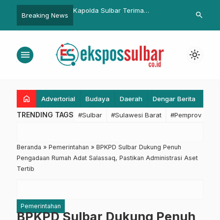
Kapolda Sulbar Terima
Wagub Sulbar Tinjau Pasar
search
Breaking News
7
Kunjungan Kompolnas, Jalin
Pangan Murah, Harap Ringankan
Sinergi Tingkatkan Transparansi
Beban Masyarakat
Hukum
menu
light_mode
home
Advertorial
Budaya
Daerah
Dengar Berita
Eko
TRENDING TAGS
#Sulbar
#Sulawesi Barat
#Pemprov Sulba
Beranda
»
Pemerintahan
»
BPKPD Sulbar Dukung Penuh
Pengadaan Rumah Adat Salassaq, Pastikan Administrasi Aset
Tertib
Pemerintahan
BPKPD Sulbar Dukung Penuh