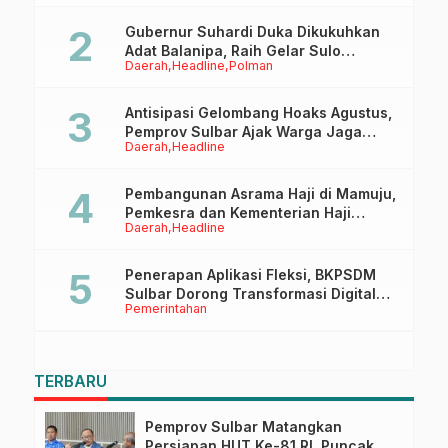
Gubernur Suhardi Duka Dikukuhkan
Adat Balanipa, Raih Gelar Sulo
Daerah
Headline
Polman
Tappidena
Antisipasi Gelombang Hoaks Agustus,
Pemprov Sulbar Ajak Warga Jaga
Daerah
Headline
Ruang Digital
Pembangunan Asrama Haji di Mamuju,
Pemkesra dan Kementerian Haji
Daerah
Headline
Sulbar Tinjau Lokasi
Penerapan Aplikasi Fleksi, BKPSDM
Sulbar Dorong Transformasi Digital
Pemerintahan
Sistem Kehadiran ASN
TERBARU
Pemprov Sulbar Matangkan
Persiapan HUT Ke-81 RI, Puncak