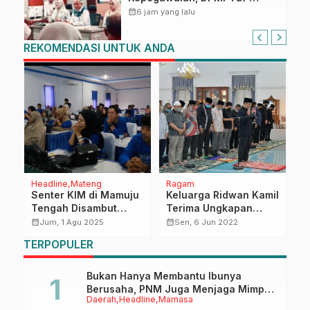
Sulbar Siap Terapkan Aplikasi
calendar_month
6 jam yang lalu
FLEKSI ASN
REKOMENDASI UNTUK ANDA
Headline
Mateng
Ragam
R
Senter KIM di Mamuju
Keluarga Ridwan Kamil
R
Tengah Disambut
Terima Ungkapan
T
Antusias, Filter
Belasungkawa dari
P
calendar_month
calendar_month
calendar_month
Jum, 1 Agu 2025
Sen, 6 Jun 2022
Informasi di Era Digital
Anies Baswedan
C
TERPOPULER
Jadi Topik Menarik
Bukan Hanya Membantu Ibunya
Berusaha, PNM Juga Menjaga Mimpi
Daerah
Headline
Mamasa
Anaknya Untuk Menggapai Cita-Cita