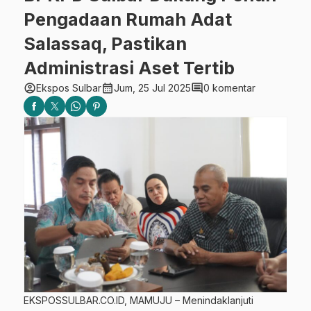
Pengadaan Rumah Adat
Salassaq, Pastikan
Administrasi Aset Tertib
account_circle
calendar_month
comment
Ekspos Sulbar
Jum, 25 Jul 2025
0 komentar
EKSPOSSULBAR.CO.ID, MAMUJU – Menindaklanjuti