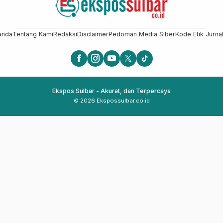
anda
Tentang Kami
Redaksi
Disclaimer
Pedoman Media Siber
Kode Etik Jurnal
Ekspos Sulbar - Akurat, dan Terpercaya
© 2026 Ekspossulbar.co.id