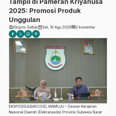
Tampil di Pameran Kriyanusa
2025: Promosi Produk
Unggulan
account_circle
calendar_month
comment
Ekspos Sulbar
Sel, 19 Agu 2025
0 komentar
EKSPOSSULBAR.CO.ID, MAMUJU – Dewan Kerajinan
Nasional Daerah (Dekranasda) Provinsi Sulawesi Barat