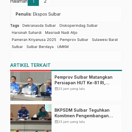
Halaman
1
2
Penulis
: Ekspos Sulbar
Tags
Dekranasda Sulbar
Diskoperindag Sulbar
Harsinah Suhardi
Masriadi Nadi Atjo
Pameran Kriyanusa 2025
Pemprov Sulbar
Sulawesi Barat
Sulbar
Sulbar Berdaya
UMKM
ARTIKEL TERKAIT
Pemprov Sulbar Matangkan
Persiapan HUT Ke-81 RI,
Puncak Upacara di Lapangan
calendar_month
23 jam yang lalu
Ahmad Kirang
BKPSDM Sulbar Teguhkan
Komitmen Pengembangan
Kompetensi ASN melalui
calendar_month
23 jam yang lalu
Penandatanganan Perjanjian