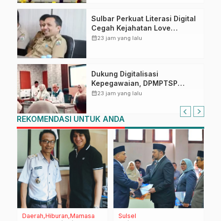
Tugas Belajar 2026
Sulbar Perkuat Literasi Digital
Cegah Kejahatan Love
Scamming
calendar_month
23 jam yang lalu
Dukung Digitalisasi
Kepegawaian, DPMPTSP
Sulbar Siap Terapkan Aplikasi
calendar_month
23 jam yang lalu
FLEKSI ASN
REKOMENDASI UNTUK ANDA
Daerah
Hiburan
Mamasa
Sulsel
D