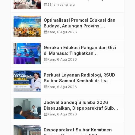
Aplikasi FLEKSI ASN
calendar_month
23 jam yang lalu
Optimalisasi Promosi Edukasi dan
Budaya, Anjungan Provinsi
Sulawesi Barat Perkuat Kolaborasi
calendar_month
Kam, 6 Agu 2026
Strategis Bersama Sky World TMII
Gerakan Edukasi Pangan dan Gizi
di Mamasa: Tingkatkan
Pengetahuan dan Keterampilan
calendar_month
Kam, 6 Agu 2026
Keluarga dalam Pemenuhan Gizi
Perkuat Layanan Radiologi, RSUD
Sulbar Sambut Kembali dr. Iis
Imelda, Sp.Rad
calendar_month
Kam, 6 Agu 2026
Jadwal Sandeq Silumba 2026
Disesuaikan, Dispoparekraf Sulbar
Pastikan Persiapan Tetap
calendar_month
Kam, 6 Agu 2026
Dimatangkan
Dispoparekraf Sulbar Komitmen