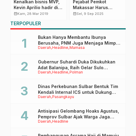
Kenalkan bisnis MVP,
Pejabat Pemkot
G
o
Kevin Aprilio hadir di
Makassar Harus
P
Mamasa
Gaspol Layani
M
calendar_month
calendar_month
calendar_month
Kam, 28 Mar 2019
Sel, 9 Sep 2025
Masyarakat
P
TERPOPULER
K
d
Bukan Hanya Membantu Ibunya
Berusaha, PNM Juga Menjaga Mimpi
Daerah
Headline
Mamasa
Anaknya Untuk Menggapai Cita-Cita
Gubernur Suhardi Duka Dikukuhkan
Adat Balanipa, Raih Gelar Sulo
Daerah
Headline
Polman
Tappidena
Dinas Perkebunan Sulbar Bentuk Tim
Kendali Internal ICS untuk Dukung
Daerah
Pasangkayu
Sertifikasi ISPO Pekebun di
Pasangkayu
Antisipasi Gelombang Hoaks Agustus,
Pemprov Sulbar Ajak Warga Jaga
Daerah
Headline
Ruang Digital
Pembangunan Asrama Haji di Mamuju,