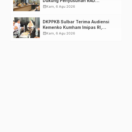
Dukung Penyusunan RAD
TPB/SDGs Sulawesi Barat
calendar_month
Kam, 6 Agu 2026
DKPPKB Sulbar Terima Audiensi
Kemenko Kumham Imipas RI,
Perkuat Pelayanan Kesehatan bagi
calendar_month
Kam, 6 Agu 2026
Kelompok Rentan