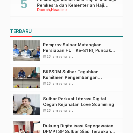
Pemkesra dan Kementerian Haji
Daerah
Headline
Sulbar Tinjau Lokasi
TERBARU
Pemprov Sulbar Matangkan
Persiapan HUT Ke-81 RI, Puncak
Upacara di Lapangan Ahmad
calendar_month
23 jam yang lalu
Kirang
BKPSDM Sulbar Teguhkan
Komitmen Pengembangan
Kompetensi ASN melalui
calendar_month
23 jam yang lalu
Penandatanganan Perjanjian
Tugas Belajar 2026
Sulbar Perkuat Literasi Digital
Cegah Kejahatan Love Scamming
calendar_month
23 jam yang lalu
Dukung Digitalisasi Kepegawaian,
DPMPTSP Sulbar Siap Terapkan