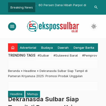
elalui Dishub Sulbar
60 Persen Dana Hibah Parpol di
Bupati Pasa
search
Breaking News
hkan Tanah untuk
Sulbar Terealisasi, Gubernur
Rombongan G
nan Perumahan UPP
Sulbar Minta Parpol Optimalkan
Belang-Belang
Dana Hibah untuk Cetak
menu
light_mode
Pemimpin Cerdas
home
Advertorial
Budaya
Daerah
Dengar Berita
Eko
TRENDING TAGS
#Sulbar
#Sulawesi Barat
#Pemprov Sulba
Beranda
»
Headline
»
Dekranasda Sulbar Siap Tampil di
Pameran Kriyanusa 2025: Promosi Produk Unggulan
Headline
Mamuju
Dekranasda Sulbar Siap