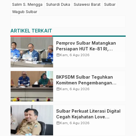
Salim S. Mengga
Suhardi Duka
Sulawesi Barat
Sulbar
Wagub Sulbar
ARTIKEL TERKAIT
Pemprov Sulbar Matangkan
Persiapan HUT Ke-81 RI,
Puncak Upacara di Lapangan
calendar_month
Kam, 6 Agu 2026
Ahmad Kirang
BKPSDM Sulbar Teguhkan
Komitmen Pengembangan
Kompetensi ASN melalui
calendar_month
Kam, 6 Agu 2026
Penandatanganan Perjanjian
Tugas Belajar 2026
Sulbar Perkuat Literasi Digital
Cegah Kejahatan Love
Scamming
calendar_month
Kam, 6 Agu 2026