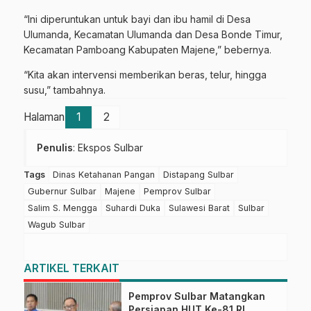
“Ini diperuntukan untuk bayi dan ibu hamil di Desa
Ulumanda, Kecamatan Ulumanda dan Desa Bonde Timur,
Kecamatan Pamboang Kabupaten Majene,” bebernya.
“Kita akan intervensi memberikan beras, telur, hingga
susu,” tambahnya.
Halaman
1
2
Penulis
: Ekspos Sulbar
Tags
Dinas Ketahanan Pangan
Distapang Sulbar
Gubernur Sulbar
Majene
Pemprov Sulbar
Salim S. Mengga
Suhardi Duka
Sulawesi Barat
Sulbar
Wagub Sulbar
ARTIKEL TERKAIT
Pemprov Sulbar Matangkan
Persiapan HUT Ke-81 RI,