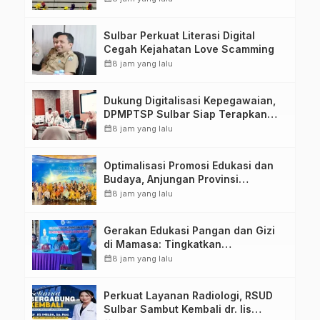
Penandatanganan Perjanjian
Tugas Belajar 2026
Sulbar Perkuat Literasi Digital
Cegah Kejahatan Love Scamming
calendar_month
8 jam yang lalu
Dukung Digitalisasi Kepegawaian,
DPMPTSP Sulbar Siap Terapkan
Aplikasi FLEKSI ASN
calendar_month
8 jam yang lalu
Optimalisasi Promosi Edukasi dan
Budaya, Anjungan Provinsi
Sulawesi Barat Perkuat Kolaborasi
calendar_month
8 jam yang lalu
Strategis Bersama Sky World TMII
Gerakan Edukasi Pangan dan Gizi
di Mamasa: Tingkatkan
Pengetahuan dan Keterampilan
calendar_month
8 jam yang lalu
Keluarga dalam Pemenuhan Gizi
Perkuat Layanan Radiologi, RSUD
Sulbar Sambut Kembali dr. Iis