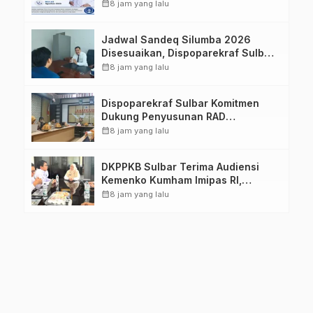
Imelda, Sp.Rad
calendar_month
8 jam yang lalu
Jadwal Sandeq Silumba 2026
Disesuaikan, Dispoparekraf Sulbar
Pastikan Persiapan Tetap
calendar_month
8 jam yang lalu
Dimatangkan
Dispoparekraf Sulbar Komitmen
Dukung Penyusunan RAD
TPB/SDGs Sulawesi Barat
calendar_month
8 jam yang lalu
DKPPKB Sulbar Terima Audiensi
Kemenko Kumham Imipas RI,
Perkuat Pelayanan Kesehatan bagi
calendar_month
8 jam yang lalu
Kelompok Rentan