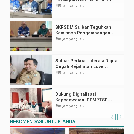
Puncak Upacara di Lapangan
calendar_month
8 jam yang lalu
Ahmad Kirang
BKPSDM Sulbar Teguhkan
Komitmen Pengembangan
Kompetensi ASN melalui
calendar_month
8 jam yang lalu
Penandatanganan Perjanjian
Tugas Belajar 2026
Sulbar Perkuat Literasi Digital
Cegah Kejahatan Love
Scamming
calendar_month
8 jam yang lalu
Dukung Digitalisasi
Kepegawaian, DPMPTSP
Sulbar Siap Terapkan Aplikasi
calendar_month
8 jam yang lalu
FLEKSI ASN
REKOMENDASI UNTUK ANDA