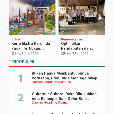
Sulsel
Pemerintahan
H
Kerja Ekstra Perumda
Optimalkan
S
h
Pasar Tertibkan
Pendapatan dan
M
Pedagang di
Layanan, Bapenda
S
calendar_month
calendar_month
calendar_month
Sab, 9 Agu 2025
Kam, 5 Feb 2026
5
Pa’baeng-baeng
Sulbar Koordinasikan
M
TERPOPULER
Program Kerja dengan
K
Dirlantas Polda dan
Jasa Raharja
Bukan Hanya Membantu Ibunya
Berusaha, PNM Juga Menjaga Mimpi
Daerah
Headline
Mamasa
Anaknya Untuk Menggapai Cita-Cita
Gubernur Suhardi Duka Dikukuhkan
Adat Balanipa, Raih Gelar Sulo
Daerah
Headline
Polman
Tappidena