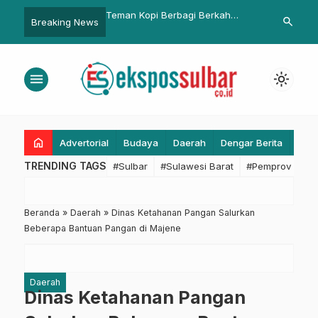
lantikan, Vaksinasi
Teman Kopi Berbagi Berkah
Bey Machmud
search
Breaking News
a Diagendakan
Ramadan Hingga Buka Puasa
Peningkatan 
Bersama
dan Kakao J
menu
light_mode
home
Advertorial
Budaya
Daerah
Dengar Berita
Eko
TRENDING TAGS
#Sulbar
#Sulawesi Barat
#Pemprov Sulba
Beranda
»
Daerah
»
Dinas Ketahanan Pangan Salurkan
Beberapa Bantuan Pangan di Majene
Daerah
Dinas Ketahanan Pangan