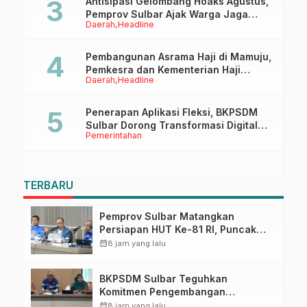
Antisipasi Gelombang Hoaks Agustus,
Pemprov Sulbar Ajak Warga Jaga
Daerah
Headline
Ruang Digital
Pembangunan Asrama Haji di Mamuju,
Pemkesra dan Kementerian Haji
Daerah
Headline
Sulbar Tinjau Lokasi
Penerapan Aplikasi Fleksi, BKPSDM
Sulbar Dorong Transformasi Digital
Pemerintahan
Sistem Kehadiran ASN
TERBARU
Pemprov Sulbar Matangkan
Persiapan HUT Ke-81 RI, Puncak
Upacara di Lapangan Ahmad
calendar_month
8 jam yang lalu
Kirang
BKPSDM Sulbar Teguhkan
Komitmen Pengembangan
Kompetensi ASN melalui
calendar_month
8 jam yang lalu