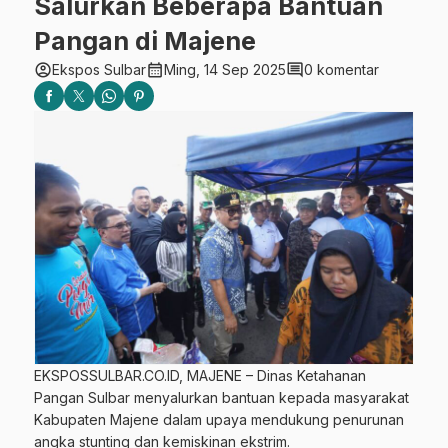
Salurkan Beberapa Bantuan
Pangan di Majene
account_circle
calendar_month
comment
Ekspos Sulbar
Ming, 14 Sep 2025
0 komentar
EKSPOSSULBAR.CO.ID, MAJENE – Dinas Ketahanan
Pangan Sulbar menyalurkan bantuan kepada masyarakat
Kabupaten Majene dalam upaya mendukung penurunan
angka stunting dan kemiskinan ekstrim.