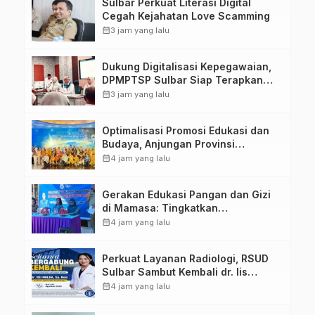
Sulbar Perkuat Literasi Digital
Cegah Kejahatan Love Scamming
calendar_month
3 jam yang lalu
Dukung Digitalisasi Kepegawaian,
DPMPTSP Sulbar Siap Terapkan
Aplikasi FLEKSI ASN
calendar_month
3 jam yang lalu
Optimalisasi Promosi Edukasi dan
Budaya, Anjungan Provinsi
Sulawesi Barat Perkuat Kolaborasi
calendar_month
4 jam yang lalu
Strategis Bersama Sky World TMII
Gerakan Edukasi Pangan dan Gizi
di Mamasa: Tingkatkan
Pengetahuan dan Keterampilan
calendar_month
4 jam yang lalu
Keluarga dalam Pemenuhan Gizi
Perkuat Layanan Radiologi, RSUD
Sulbar Sambut Kembali dr. Iis
Imelda, Sp.Rad
calendar_month
4 jam yang lalu