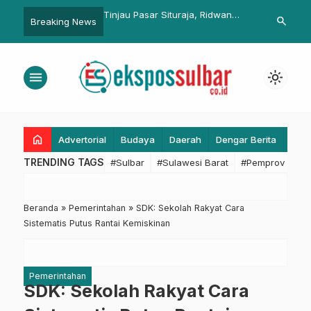
ar Situraja, Ridwan
Jabar CONNECTI:CITY 2022
DPR Minta Pe
search
Breaking News
Hidupkan Semangat Dasasila
Tegas Beranta
i
Bandung
menu
light_mode
home
Advertorial
Budaya
Daerah
Dengar Berita
Eko
TRENDING TAGS
#Sulbar
#Sulawesi Barat
#Pemprov Sulba
Beranda
»
Pemerintahan
»
SDK: Sekolah Rakyat Cara
Sistematis Putus Rantai Kemiskinan
Pemerintahan
SDK: Sekolah Rakyat Cara