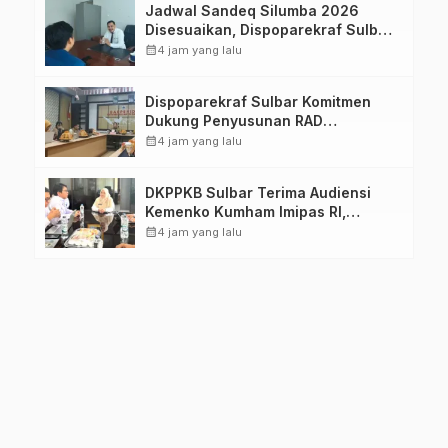
Jadwal Sandeq Silumba 2026
Disesuaikan, Dispoparekraf Sulbar
Pastikan Persiapan Tetap
calendar_month
4 jam yang lalu
Dimatangkan
Dispoparekraf Sulbar Komitmen
Dukung Penyusunan RAD
TPB/SDGs Sulawesi Barat
calendar_month
4 jam yang lalu
DKPPKB Sulbar Terima Audiensi
Kemenko Kumham Imipas RI,
Perkuat Pelayanan Kesehatan bagi
calendar_month
4 jam yang lalu
Kelompok Rentan