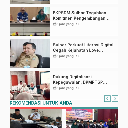
BKPSDM Sulbar Teguhkan
Komitmen Pengembangan
Kompetensi ASN melalui
calendar_month
3 jam yang lalu
Penandatanganan Perjanjian
Tugas Belajar 2026
Sulbar Perkuat Literasi Digital
Cegah Kejahatan Love
Scamming
calendar_month
3 jam yang lalu
Dukung Digitalisasi
Kepegawaian, DPMPTSP
Sulbar Siap Terapkan Aplikasi
calendar_month
3 jam yang lalu
FLEKSI ASN
REKOMENDASI UNTUK ANDA