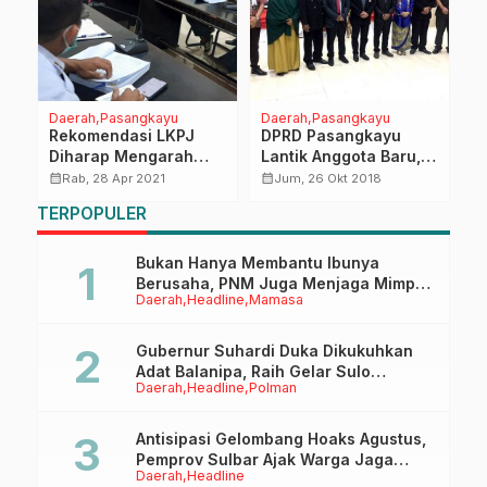
Daerah
Pasangkayu
Daerah
Pasangkayu
H
Rekomendasi LKPJ
DPRD Pasangkayu
G
Diharap Mengarah
Lantik Anggota Baru,
T
n
Keperbaikan
Bupati Harap Semakin
W
calendar_month
calendar_month
calendar_month
Rab, 28 Apr 2021
Jum, 26 Okt 2018
Kebijakan Publik
Solid
T
TERPOPULER
S
Bukan Hanya Membantu Ibunya
Berusaha, PNM Juga Menjaga Mimpi
Daerah
Headline
Mamasa
Anaknya Untuk Menggapai Cita-Cita
Gubernur Suhardi Duka Dikukuhkan
Adat Balanipa, Raih Gelar Sulo
Daerah
Headline
Polman
Tappidena
Antisipasi Gelombang Hoaks Agustus,
Pemprov Sulbar Ajak Warga Jaga
Daerah
Headline
Ruang Digital