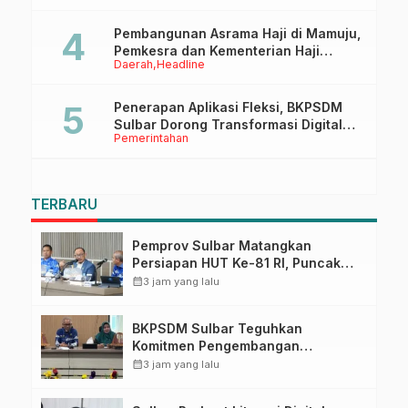
Pembangunan Asrama Haji di Mamuju,
Pemkesra dan Kementerian Haji
Daerah
Headline
Sulbar Tinjau Lokasi
Penerapan Aplikasi Fleksi, BKPSDM
Sulbar Dorong Transformasi Digital
Pemerintahan
Sistem Kehadiran ASN
TERBARU
Pemprov Sulbar Matangkan
Persiapan HUT Ke-81 RI, Puncak
Upacara di Lapangan Ahmad
calendar_month
3 jam yang lalu
Kirang
BKPSDM Sulbar Teguhkan
Komitmen Pengembangan
Kompetensi ASN melalui
calendar_month
3 jam yang lalu
Penandatanganan Perjanjian
Tugas Belajar 2026