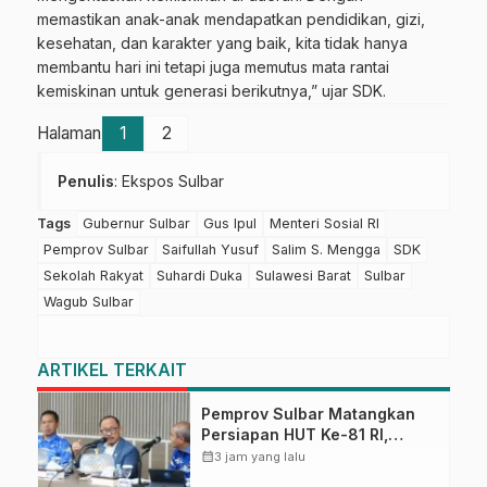
memastikan anak-anak mendapatkan pendidikan, gizi,
kesehatan, dan karakter yang baik, kita tidak hanya
membantu hari ini tetapi juga memutus mata rantai
kemiskinan untuk generasi berikutnya,” ujar SDK.
Halaman
1
2
Penulis
: Ekspos Sulbar
Tags
Gubernur Sulbar
Gus Ipul
Menteri Sosial RI
Pemprov Sulbar
Saifullah Yusuf
Salim S. Mengga
SDK
Sekolah Rakyat
Suhardi Duka
Sulawesi Barat
Sulbar
Wagub Sulbar
ARTIKEL TERKAIT
Pemprov Sulbar Matangkan
Persiapan HUT Ke-81 RI,
Puncak Upacara di Lapangan
calendar_month
3 jam yang lalu
Ahmad Kirang