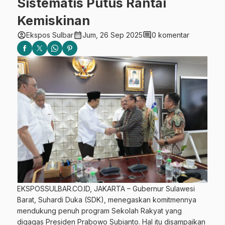
Sistematis Putus Rantai
Kemiskinan
account_circle
calendar_month
comment
Ekspos Sulbar
Jum, 26 Sep 2025
0 komentar
EKSPOSSULBAR.CO.ID, JAKARTA – Gubernur Sulawesi
Barat, Suhardi Duka (SDK), menegaskan komitmennya
mendukung penuh program Sekolah Rakyat yang
digagas Presiden Prabowo Subianto. Hal itu disampaikan