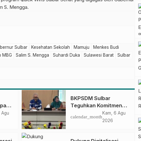
im S. Mengga.
bernur Sulbar
Kesehatan Sekolah
Mamuju
Menkes Budi
m MBG
Salim S. Mengga
Suhardi Duka
Sulawesi Barat
Sulbar
BKPSDM Sulbar
apan
Teguhkan Komitmen
ncak
Pengembangan
 Agu
Kam, 6 Agu
calendar_month
gan
Kompetensi ASN
2026
melalui
Penandatanganan