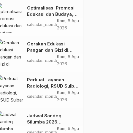
Optimalisasi Promosi
Edukasi dan Budaya,
Anjungan Provinsi
Kam, 6 Agu
calendar_month
Sulawesi Barat Perkuat
2026
Kolaborasi Strategis
Bersama Sky World
Gerakan Edukasi
TMII
Pangan dan Gizi di
Mamasa: Tingkatkan
Kam, 6 Agu
calendar_month
Pengetahuan dan
2026
Keterampilan Keluarga
dalam Pemenuhan Gizi
Perkuat Layanan
Radiologi, RSUD Sulbar
Sambut Kembali dr. Iis
Kam, 6 Agu
calendar_month
Imelda, Sp.Rad
2026
Jadwal Sandeq
Silumba 2026
Disesuaikan,
Kam, 6 Agu
calendar_month