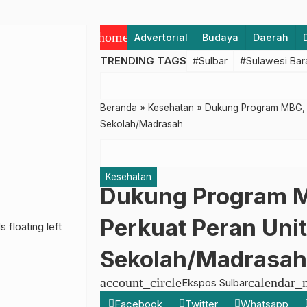
home
Advertorial
Budaya
Daerah
TRENDING TAGS
#Sulbar
#Sulawesi Bar
Beranda
»
Kesehatan
»
Dukung Program MBG, D
Sekolah/Madrasah
Kesehatan
Dukung Program M
Perkuat Peran Uni
Sekolah/Madrasah
account_circle
calendar_
Ekspos Sulbar
Facebook
Twitter
Whatsapp