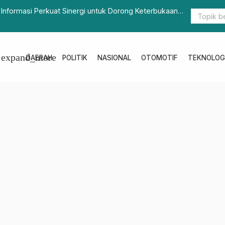
 KONI Sulbar dan Mateng Sepakati Porprov V Diundur
Polda Sulb
expand_more
DAERAH
POLITIK
NASIONAL
OTOMOTIF
TEKNOLOG