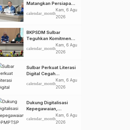
Matangkan Persiapan
HUT Ke-81 RI, Puncak
Kam, 6 Agu
calendar_month
Upacara di Lapangan
2026
Ahmad Kirang
BKPSDM Sulbar
Teguhkan Komitmen
Pengembangan
Kam, 6 Agu
calendar_month
Kompetensi ASN
2026
melalui
Penandatanganan
Sulbar Perkuat Literasi
Perjanjian Tugas
Digital Cegah
Belajar 2026
Kejahatan Love
Kam, 6 Agu
calendar_month
Scamming
2026
Dukung Digitalisasi
Kepegawaian,
DPMPTSP Sulbar Siap
Kam, 6 Agu
calendar_month
Terapkan Aplikasi
2026
FLEKSI ASN