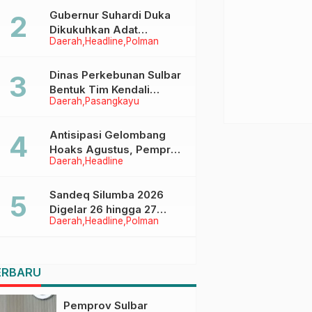
Menggapai Cita-Cita
Gubernur Suhardi Duka
Dikukuhkan Adat
Daerah
Headline
Polman
Balanipa, Raih Gelar Sulo
Tappidena
Dinas Perkebunan Sulbar
Bentuk Tim Kendali
Daerah
Pasangkayu
Internal ICS untuk Dukung
Sertifikasi ISPO Pekebun
di Pasangkayu
Antisipasi Gelombang
Hoaks Agustus, Pemprov
Daerah
Headline
Sulbar Ajak Warga Jaga
Ruang Digital
Sandeq Silumba 2026
Digelar 26 hingga 27
Daerah
Headline
Polman
September, Rangkaian
HUT Sulbar
ERBARU
Pemprov Sulbar