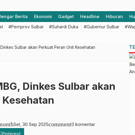
Dengar Berita
Ekonomi
Gadget
Headline
Hiburan
H
at
#Pemprov Sulbar
#Suhardi Duka
#Gubernur Sulbar
#Wag
T
inkes Sulbar akan Perkuat Peran Unit Kesehatan
BG, Dinkes Sulbar akan
t Kesehatan
month
comment
Sel, 30 Sep 2025
0 komentar
Pinterest