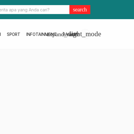
ar Gencarkan Operasi Pekat, 19 Pelaku Premanisme Ditangkap
search
light_mode
expand_more
I
SPORT
INFOTAINMENT
RAGAM