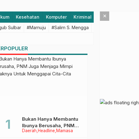
×
ukum
Kesehatan
Komputer
Kriminal
Lifestyle
Majen
ub Sulbar
#Mamuju
#Salim S. Mengga
#featured
#Polda S
ERPOPULER
Bukan Hanya Membantu
Ibunya Berusaha, PNM
Daerah
Headline
Mamasa
Juga Menjaga Mimpi
Anaknya Untuk