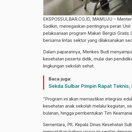
EKSPOSSULBAR.CO.ID, MAMUJU – Menteri Ke
Sadikin, menegaskan pentingnya peran Un
pelaksanaan program Makan Bergizi Gratis 
bersama lintas sektor yang dilaksanakan se
Dalam paparannya, Menkes Budi menyampai
kesehatan peserta didik, mulai dari pendid
lingkungan sekolah sehat.
Baca juga:
Sekda Sulbar Pimpin Rapat Teknis,
“Program ini akan memastikan integrasi edu
kesehatan anak sekolah melalui kegiatan, s
bulanan, hingga pembentukan Tim Keamanan
Sementara, Plt. Kepala Dinas Kesehatan Sulba
menyatakan bahwa upaya ini sejalan dengan