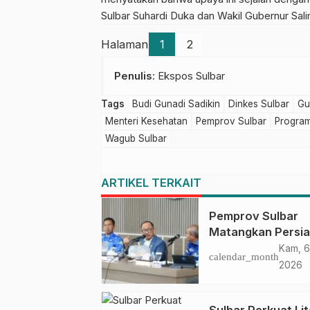
Sulbar Suhardi Duka dan Wakil Gubernur Sal
Halaman
1
2
Penulis
: Ekspos Sulbar
Tags
Budi Gunadi Sadikin
Dinkes Sulbar
Gu
Menteri Kesehatan
Pemprov Sulbar
Progra
Wagub Sulbar
ARTIKEL TERKAIT
Pemprov Sulbar
Matangkan Persi
HUT Ke-81 RI, Pu
Kam, 6
calendar_month
Upacara di Lapan
2026
Ahmad Kirang