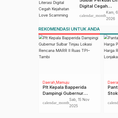
Sulbar Perkuat Lit
Digital Cegah
Kejahatan Love
Kam, 6
calendar_month
Scamming
2026
REKOMENDASI UNTUK ANDA
n
Daerah
Mamuju
Daera
ergi, Hindari
Plt Kepala Bapperida
Pant
indih: BPKPD
Dampingi Gubernur
Stok
iri Rakor
Sulbar Tinjau Lokasi
Gube
Kam, 30 Okt
Sab, 15 Nov
nth
calendar_month
calen
ian Rencana
Rencana MARR II Ruas
Relat
2025
2025
2026 Bersama
TPI–Tambi
Lonj
Sulbar