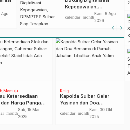
erasi
Dukung Digitalisasi
Perjanjian Tugas
Kepegawaian,
Belajar 2026
DPMPTSP Sulbar Siap
 Agu
Kam, 6 Agu
calendar_month
Terapkan Aplikasi
2026
FLEKSI ASN
h
Mamuju
Religi
au Ketersediaan
Kapolda Sulbar Gelar
 dan Harga Pangan,
Yasinan dan Doa
rnur Sulbar: Harga
Bersama di Rumah
Sab, 15 Mar
Kam, 30 Okt
dar_month
calendar_month
if Stabil tidak Ada
Jabatan, Libatkan Anak
2025
2025
akan
Yatim