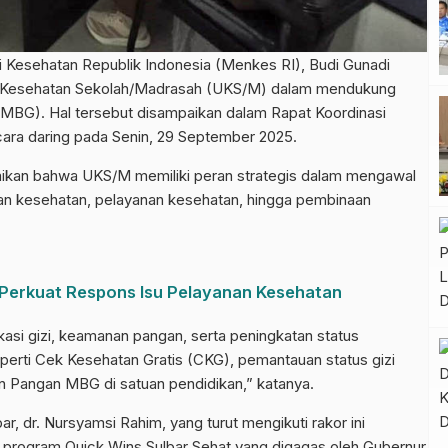
sehatan Republik Indonesia (Menkes RI), Budi Gunadi
it Kesehatan Sekolah/Madrasah (UKS/M) dalam mendukung
(MBG). Hal tersebut disampaikan dalam Rapat Koordinasi
cara daring pada Senin, 29 September 2025.
kan bahwa UKS/M memiliki peran strategis dalam mengawal
ikan kesehatan, pelayanan kesehatan, hingga pembinaan
 Perkuat Respons Isu Pelayanan Kesehatan
kasi gizi, keamanan pangan, serta peningkatan status
eperti Cek Kesehatan Gratis (CKG), pemantauan status gizi
 Pangan MBG di satuan pendidikan,” katanya.
r, dr. Nursyamsi Rahim, yang turut mengikuti rakor ini
 program Quick Wins Sulbar Sehat yang digagas oleh Gubernur