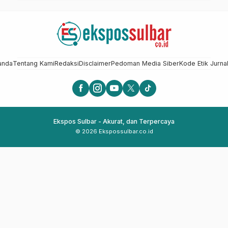
anda
Tentang Kami
Redaksi
Disclaimer
Pedoman Media Siber
Kode Etik Jurnal
Ekspos Sulbar - Akurat, dan Terpercaya
© 2026 Ekspossulbar.co.id