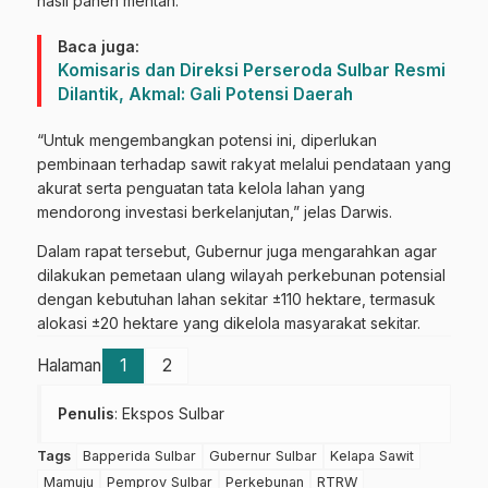
hasil panen mentah.
Baca juga:
Komisaris dan Direksi Perseroda Sulbar Resmi
Dilantik, Akmal: Gali Potensi Daerah
“Untuk mengembangkan potensi ini, diperlukan
pembinaan terhadap sawit rakyat melalui pendataan yang
akurat serta penguatan tata kelola lahan yang
mendorong investasi berkelanjutan,” jelas Darwis.
Dalam rapat tersebut, Gubernur juga mengarahkan agar
dilakukan pemetaan ulang wilayah perkebunan potensial
dengan kebutuhan lahan sekitar ±110 hektare, termasuk
alokasi ±20 hektare yang dikelola masyarakat sekitar.
Halaman
1
2
Penulis
: Ekspos Sulbar
Tags
Bapperida Sulbar
Gubernur Sulbar
Kelapa Sawit
Mamuju
Pemprov Sulbar
Perkebunan
RTRW