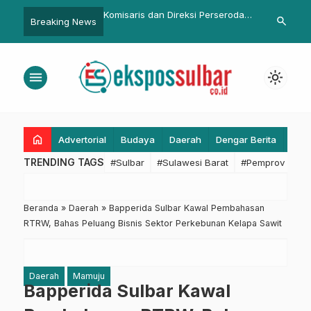
dan Direksi Perseroda
Kafilah Sulbar Ikuti Pembukaan
Dinkes Sulba
search
Breaking News
mi Dilantik, Akmal: Gali
STQH 2025/Kendari, Murdanil:
Balita bagi 
aerah
Momen Kebanggaan untuk
Daerah
menu
light_mode
home
Advertorial
Budaya
Daerah
Dengar Berita
Eko
TRENDING TAGS
#Sulbar
#Sulawesi Barat
#Pemprov Sulba
Beranda
»
Daerah
»
Bapperida Sulbar Kawal Pembahasan
RTRW, Bahas Peluang Bisnis Sektor Perkebunan Kelapa Sawit
Daerah
Mamuju
Bapperida Sulbar Kawal