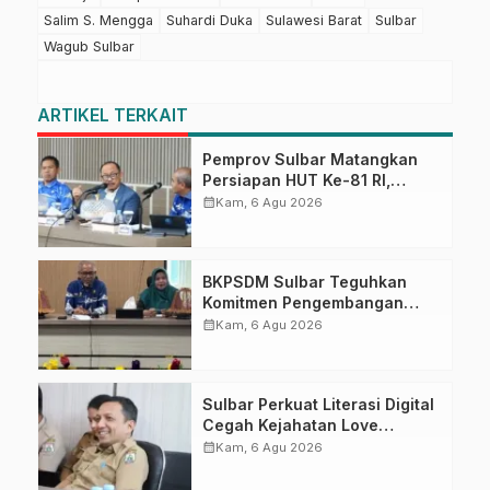
Salim S. Mengga
Suhardi Duka
Sulawesi Barat
Sulbar
Wagub Sulbar
ARTIKEL TERKAIT
Pemprov Sulbar Matangkan
Persiapan HUT Ke-81 RI,
Puncak Upacara di Lapangan
calendar_month
Kam, 6 Agu 2026
Ahmad Kirang
BKPSDM Sulbar Teguhkan
Komitmen Pengembangan
Kompetensi ASN melalui
calendar_month
Kam, 6 Agu 2026
Penandatanganan Perjanjian
Tugas Belajar 2026
Sulbar Perkuat Literasi Digital
Cegah Kejahatan Love
Scamming
calendar_month
Kam, 6 Agu 2026