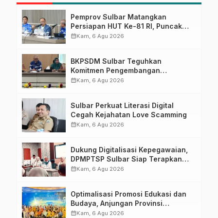
Pemprov Sulbar Matangkan
Persiapan HUT Ke-81 RI, Puncak
Upacara di Lapangan Ahmad
calendar_month
Kam, 6 Agu 2026
Kirang
BKPSDM Sulbar Teguhkan
Komitmen Pengembangan
Kompetensi ASN melalui
calendar_month
Kam, 6 Agu 2026
Penandatanganan Perjanjian
Tugas Belajar 2026
Sulbar Perkuat Literasi Digital
Cegah Kejahatan Love Scamming
calendar_month
Kam, 6 Agu 2026
Dukung Digitalisasi Kepegawaian,
DPMPTSP Sulbar Siap Terapkan
Aplikasi FLEKSI ASN
calendar_month
Kam, 6 Agu 2026
Optimalisasi Promosi Edukasi dan
Budaya, Anjungan Provinsi
Sulawesi Barat Perkuat Kolaborasi
calendar_month
Kam, 6 Agu 2026