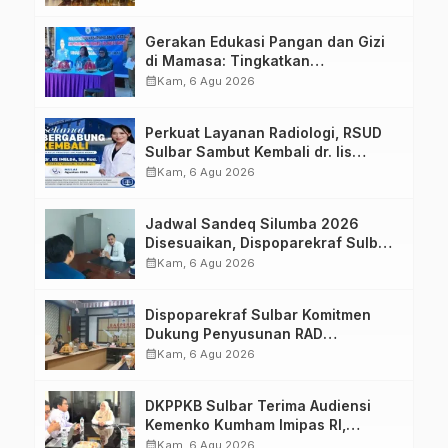
Strategis Bersama Sky World TMII
Gerakan Edukasi Pangan dan Gizi
di Mamasa: Tingkatkan
Pengetahuan dan Keterampilan
calendar_month
Kam, 6 Agu 2026
Keluarga dalam Pemenuhan Gizi
Perkuat Layanan Radiologi, RSUD
Sulbar Sambut Kembali dr. Iis
Imelda, Sp.Rad
calendar_month
Kam, 6 Agu 2026
Jadwal Sandeq Silumba 2026
Disesuaikan, Dispoparekraf Sulbar
Pastikan Persiapan Tetap
calendar_month
Kam, 6 Agu 2026
Dimatangkan
Dispoparekraf Sulbar Komitmen
Dukung Penyusunan RAD
TPB/SDGs Sulawesi Barat
calendar_month
Kam, 6 Agu 2026
DKPPKB Sulbar Terima Audiensi
Kemenko Kumham Imipas RI,
Perkuat Pelayanan Kesehatan bagi
calendar_month
Kam, 6 Agu 2026