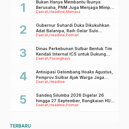
Bukan Hanya Membantu Ibunya
Berusaha, PNM Juga Menjaga Mimpi
Daerah
Headline
Mamasa
Anaknya Untuk Menggapai Cita-Cita
Gubernur Suhardi Duka Dikukuhkan
Adat Balanipa, Raih Gelar Sulo
Daerah
Headline
Polman
Tappidena
Dinas Perkebunan Sulbar Bentuk Tim
Kendali Internal ICS untuk Dukung
Daerah
Pasangkayu
Sertifikasi ISPO Pekebun di
Pasangkayu
Antisipasi Gelombang Hoaks Agustus,
Pemprov Sulbar Ajak Warga Jaga
Daerah
Headline
Ruang Digital
Sandeq Silumba 2026 Digelar 26
hingga 27 September, Rangkaian HUT
Daerah
Headline
Polman
Sulbar
TERBARU