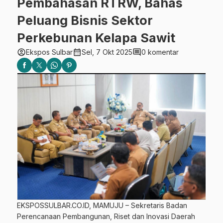
Pembahasan RTRW, Bahas
Peluang Bisnis Sektor
Perkebunan Kelapa Sawit
account_circle
calendar_month
comment
Ekspos Sulbar
Sel, 7 Okt 2025
0 komentar
EKSPOSSULBAR.CO.ID, MAMUJU – Sekretaris Badan
Perencanaan Pembangunan, Riset dan Inovasi Daerah