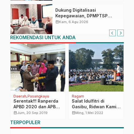
Dukung Digitalisasi
Kepegawaian, DPMPTSP
Sulbar Siap Terapkan Aplikasi
calendar_month
Kam, 6 Agu 2026
FLEKSI ASN
REKOMENDASI UNTUK ANDA
Daerah
Pasangkayu
Ragam
D
Serentak!!! Ranperda
Salat Idulfitri di
W
s
APBD 2020 dan APBDP
Gasibu, Ridwan Kamil:
M
2019 Diserahkan
Meraih Kemenangan
P
calendar_month
calendar_month
calendar_month
Jum, 20 Sep 2019
Ming, 1 Mei 2022
Bupati Pasangkayu ke
di Hari Bahagia
A
TERPOPULER
DPRD
E