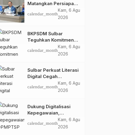
Matangkan Persiapan
HUT Ke-81 RI, Puncak
Kam, 6 Agu
calendar_month
Upacara di Lapangan
2026
Ahmad Kirang
BKPSDM Sulbar
Teguhkan Komitmen
Pengembangan
Kam, 6 Agu
calendar_month
Kompetensi ASN
2026
melalui
Penandatanganan
Sulbar Perkuat Literasi
Perjanjian Tugas
Digital Cegah
Belajar 2026
Kejahatan Love
Kam, 6 Agu
calendar_month
Scamming
2026
Dukung Digitalisasi
Kepegawaian,
DPMPTSP Sulbar Siap
Kam, 6 Agu
calendar_month
Terapkan Aplikasi
2026
FLEKSI ASN