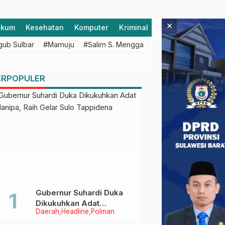
×
ukum
Kesehatan
Komputer
Kriminal
Lifestyle
Majen
ub Sulbar
#Mamuju
#Salim S. Mengga
#featured
#Polda S
ERPOPULER
Gubernur Suhardi Duka
Dikukuhkan Adat
Daerah
Headline
Polman
Balanipa, Raih Gelar Sulo
Tappidena