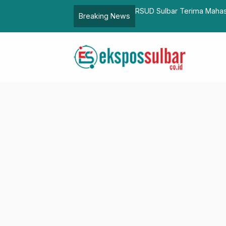
allacea University, Wujudkan SDM
Plt Karo Pemkesra Sulbar
Breaking News