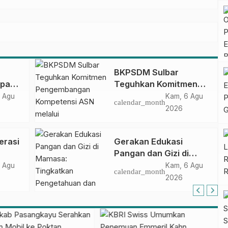
BKPSDM Sulbar
apan
Teguhkan Komitmen
ncak
Pengembangan
 Agu
Kam, 6 Agu
calendar_month
gan
Kompetensi ASN
2026
melalui
Penandatanganan
erasi
Gerakan Edukasi
Perjanjian Tugas
Pangan dan Gizi di
Belajar 2026
Mamasa: Tingkatkan
 Agu
Kam, 6 Agu
calendar_month
Pengetahuan dan
2026
Keterampilan Keluarga
dalam Pemenuhan Gizi