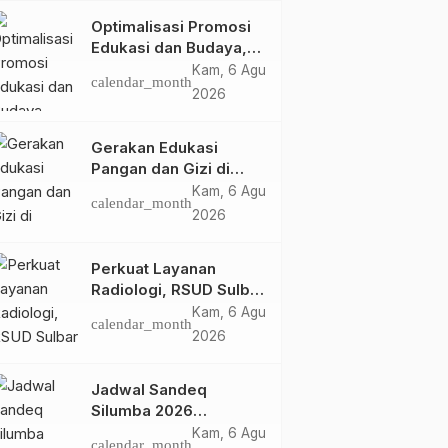
Optimalisasi Promosi
Edukasi dan Budaya,
Anjungan Provinsi
Kam, 6 Agu
calendar_month
Sulawesi Barat Perkuat
2026
Kolaborasi Strategis
Bersama Sky World
Gerakan Edukasi
TMII
Pangan dan Gizi di
Mamasa: Tingkatkan
Kam, 6 Agu
calendar_month
Pengetahuan dan
2026
Keterampilan Keluarga
dalam Pemenuhan Gizi
Perkuat Layanan
Radiologi, RSUD Sulbar
Sambut Kembali dr. Iis
Kam, 6 Agu
calendar_month
Imelda, Sp.Rad
2026
Jadwal Sandeq
Silumba 2026
Disesuaikan,
Kam, 6 Agu
calendar_month