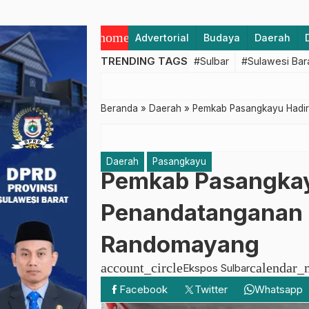
home
Advertorial
Budaya
Daerah
TRENDING TAGS
#Sulbar
#Sulawesi Bar
Beranda
»
Daerah
»
Pemkab Pasangkayu Hadiri
Daerah
Pasangkayu
Pemkab Pasangkay
Penandatanganan P
Randomayang
account_circle
calendar_
Ekspos Sulbar
Facebook
Twitter
Whatsapp