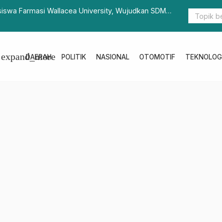
 Dampingi Gubernur Terima Audiensi LPPD
Kapolda Su
Jalin Siner
expand_more
DAERAH
POLITIK
NASIONAL
OTOMOTIF
TEKNOLOG