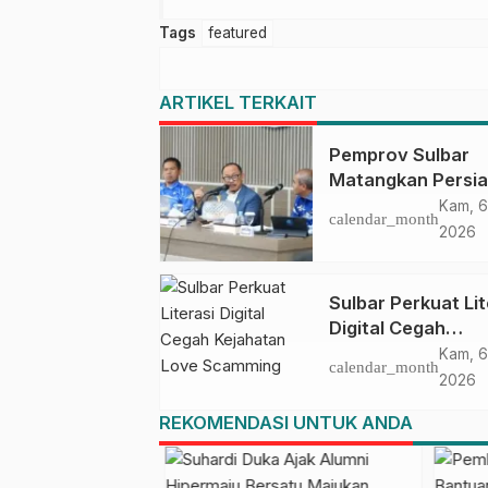
Tags
featured
ARTIKEL TERKAIT
Pemprov Sulbar
Matangkan Persi
HUT Ke-81 RI, Pu
Kam, 6
calendar_month
Upacara di Lapan
2026
Ahmad Kirang
Sulbar Perkuat Lit
Digital Cegah
Kejahatan Love
Kam, 6
calendar_month
Scamming
2026
REKOMENDASI UNTUK ANDA