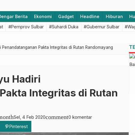
Dengar Berita
Ekonomi
Gadget
Headline
Hiburan
H
at
#Pemprov Sulbar
#Suhardi Duka
#Gubernur Sulbar
#Wag
T
 Penandatanganan Pakta Integritas di Rutan Randomayang
u Hadiri
akta Integritas di Rutan
month
comment
Sel, 4 Feb 2020
0 komentar
Pinterest