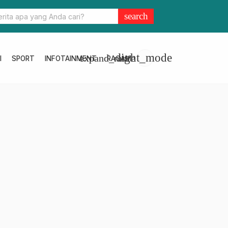
lbar dan Ketua Bhayangkari Terima Kunjungan Kepala RRI Mamuju,
search
gi Informasi untuk Masyarakat
light_mode
expand_more
I
SPORT
INFOTAINMENT
RAGAM