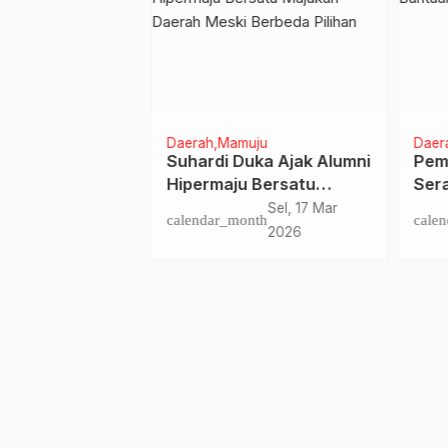
ju
Daerah
Mamuju
Daera
ar Siap
Suhardi Duka Ajak Alumni
Pemk
rasi Lilin
Hipermaju Bersatu
Sera
25: Tangani
Majukan Daerah Meski
ke P
Jum, 19 Des
Sel, 17 Mar
nth
calendar_month
calen
encana dan
Berbeda Pilihan
2025
2026
arurat Selama
Nataru