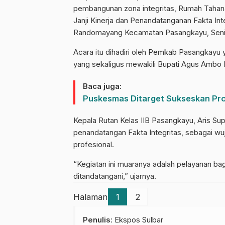
pembangunan zona integritas, Rumah Tahana
Janji Kinerja dan Penandatanganan Fakta Int
Randomayang Kecamatan Pasangkayu, Senin
Acara itu dihadiri oleh Pemkab Pasangkayu ya
yang sekaligus mewakili Bupati Agus Ambo D
Baca juga:
Puskesmas Ditarget Sukseskan Pr
Kepala Rutan Kelas IIB Pasangkayu, Aris Sup
penandatangan Fakta Integritas, sebagai wu
profesional.
“Kegiatan ini muaranya adalah pelayanan bag
ditandatangani,” ujarnya.
Halaman
1
2
Penulis
: Ekspos Sulbar