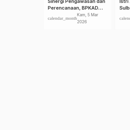
 Oetomo
Sinergi Pengawasan dan
Istr
 Pesan Ridwan
Perencanaan, BPKAD
Sulb
oritaskan
Sulbar Sambut Evaluasi
Suda
nth
Sab, 1 Jul 2023
Kam, 5 Mar
calendar_month
calen
esehatan bagi
Penganggaran 2026 oleh
Itu 
2026
k Mampu
Perwakilan BPKP Sulbar