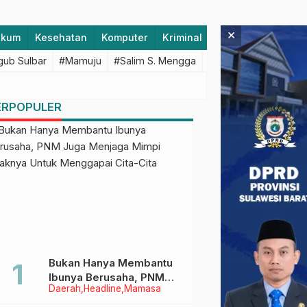
×
ukum
Kesehatan
Komputer
Kriminal
Lifestyle
Majen
ub Sulbar
#Mamuju
#Salim S. Mengga
#featured
#Polda S
ERPOPULER
Bukan Hanya Membantu
Ibunya Berusaha, PNM
Daerah
Headline
Mamasa
Juga Menjaga Mimpi
Anaknya Untuk