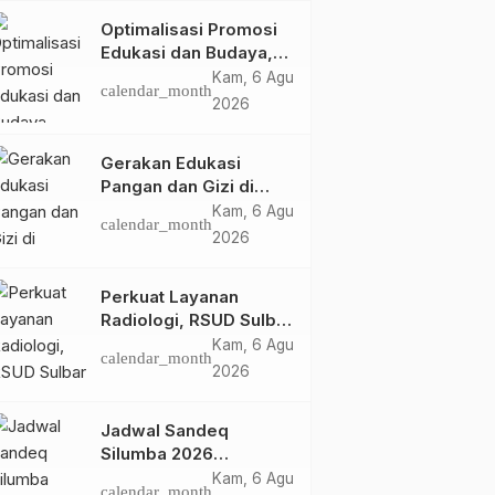
Optimalisasi Promosi
Edukasi dan Budaya,
Anjungan Provinsi
Kam, 6 Agu
calendar_month
Sulawesi Barat Perkuat
2026
Kolaborasi Strategis
Bersama Sky World
Gerakan Edukasi
TMII
Pangan dan Gizi di
Mamasa: Tingkatkan
Kam, 6 Agu
calendar_month
Pengetahuan dan
2026
Keterampilan Keluarga
dalam Pemenuhan Gizi
Perkuat Layanan
Radiologi, RSUD Sulbar
Sambut Kembali dr. Iis
Kam, 6 Agu
calendar_month
Imelda, Sp.Rad
2026
Jadwal Sandeq
Silumba 2026
Disesuaikan,
Kam, 6 Agu
Daerah
Headline
Pemerintahan
calendar_month