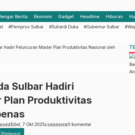
Dengar Berita
Ekonomi
Gadget
Headline
Hiburan
H
at
#Pemprov Sulbar
#Suhardi Duka
#Gubernur Sulbar
#Wag
T
r Hadiri Peluncuran Master Plan Produktivitas Nasional oleh
da Sulbar Hadiri
 Plan Produktivitas
penas
month
comment
Sel, 7 Okt 2025
0 komentar
Pinterest