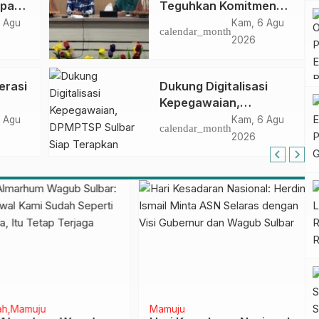
apan
Teguhkan Komitmen
ncak
Pengembangan
 Agu
Kam, 6 Agu
calendar_month
gan
Kompetensi ASN
2026
melalui
Penandatanganan
erasi
Dukung Digitalisasi
Perjanjian Tugas
Kepegawaian,
Belajar 2026
DPMPTSP Sulbar Siap
 Agu
Kam, 6 Agu
calendar_month
Terapkan Aplikasi
2026
FLEKSI ASN
h
Mamuju
Mamuju