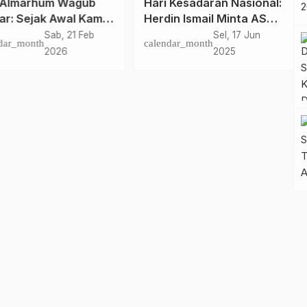
i Almarhum Wagub
Hari Kesadaran Nasional:
ar: Sejak Awal Kami
Herdin Ismail Minta ASN
h Seperti Keluarga,
Selaras dengan Visi
Sab, 21 Feb
Sel, 17 Jun
dar_month
calendar_month
Tetap Terjaga
Gubernur dan Wagub
2026
2025
Sulbar