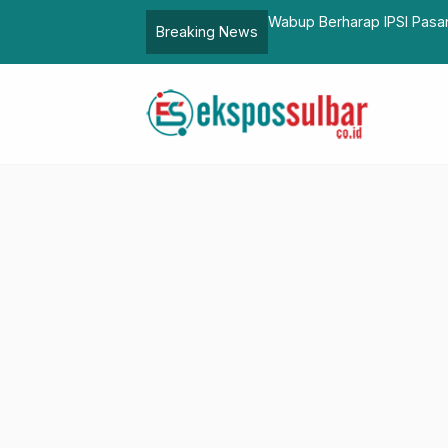
Panen Medali di Porprov
Budayawan Eros Dja
Breaking News