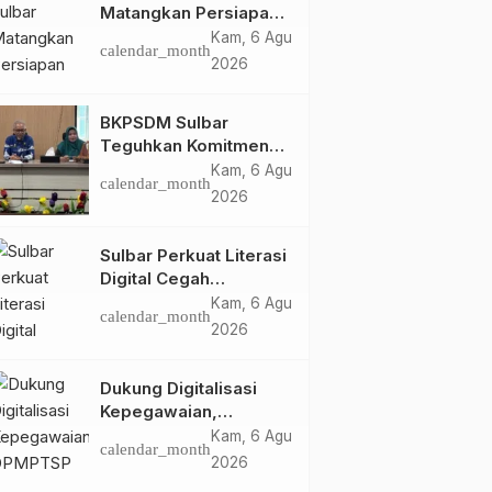
Matangkan Persiapan
HUT Ke-81 RI, Puncak
Kam, 6 Agu
calendar_month
Upacara di Lapangan
2026
Ahmad Kirang
BKPSDM Sulbar
Teguhkan Komitmen
Pengembangan
Kam, 6 Agu
calendar_month
Kompetensi ASN
2026
melalui
Penandatanganan
Sulbar Perkuat Literasi
Perjanjian Tugas
Digital Cegah
Belajar 2026
Kejahatan Love
Kam, 6 Agu
calendar_month
Scamming
2026
Dukung Digitalisasi
Kepegawaian,
DPMPTSP Sulbar Siap
Kam, 6 Agu
calendar_month
Terapkan Aplikasi
2026
FLEKSI ASN