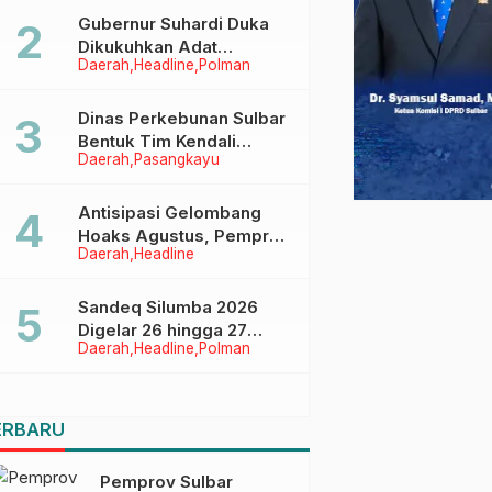
Menggapai Cita-Cita
Gubernur Suhardi Duka
Dikukuhkan Adat
Daerah
Headline
Polman
Balanipa, Raih Gelar Sulo
Tappidena
Dinas Perkebunan Sulbar
Bentuk Tim Kendali
Daerah
Pasangkayu
Internal ICS untuk Dukung
Sertifikasi ISPO Pekebun
di Pasangkayu
Antisipasi Gelombang
Hoaks Agustus, Pemprov
Daerah
Headline
Sulbar Ajak Warga Jaga
Ruang Digital
Sandeq Silumba 2026
Digelar 26 hingga 27
Daerah
Headline
Polman
September, Rangkaian
HUT Sulbar
ERBARU
Pemprov Sulbar