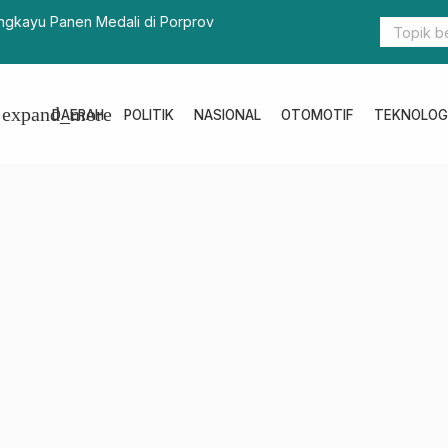
rot: Saya Kira Orang Pers Sudah Tidak Punya Nyali
Bey 
expand_more
DAERAH
POLITIK
NASIONAL
OTOMOTIF
TEKNOLOG