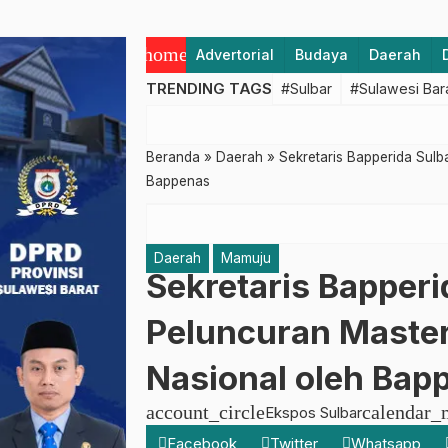
home
Advertorial
Budaya
Daerah
TRENDING TAGS
#Sulbar
#Sulawesi Bar
Beranda
»
Daerah
»
Sekretaris Bapperida Sulba
Bappenas
Daerah
Mamuju
Sekretaris Bapperi
Peluncuran Master
Nasional oleh Bap
account_circle
calendar_
Ekspos Sulbar
Facebook
Twitter
Whatsapp