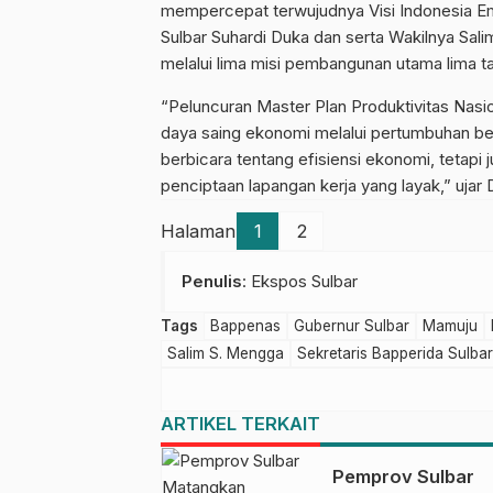
mempercepat terwujudnya Visi Indonesia Ema
Sulbar Suhardi Duka dan serta Wakilnya Sa
melalui lima misi pembangunan utama lima t
“Peluncuran Master Plan Produktivitas Nas
daya saing ekonomi melalui pertumbuhan berb
berbicara tentang efisiensi ekonomi, tetapi
penciptaan lapangan kerja yang layak,” ujar 
Halaman
1
2
Penulis
: Ekspos Sulbar
Tags
Bappenas
Gubernur Sulbar
Mamuju
Salim S. Mengga
Sekretaris Bapperida Sulbar
ARTIKEL TERKAIT
Pemprov Sulbar