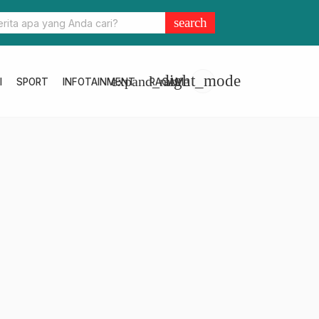
Machmudin: Koperasi Miliki Peran Penting Lengkapi Ekosistem Us
search
light_mode
expand_more
I
SPORT
INFOTAINMENT
RAGAM